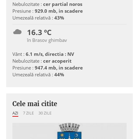
Nebulozitate :
cer partial noros
Presiune :
929.0 mb, in scadere
Umezeală relativă :
43%
16.3 ºC
în Brasov ghimbav
Vânt :
6.1 m/s, directia : NV
Nebulozitate :
cer acoperit
Presiune :
947.4 mb, in scadere
Umezeală relativă :
44%
Cele mai citite
AZI
7 ZILE
30 ZILE