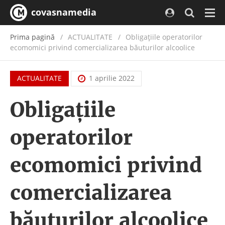
covasnamedia
Navi
Prima pagină
ACTUALITATE
/
Obligațiile operatorilor
ecomomici privind comercializarea băuturilor alcoolice
ACTUALITATE
1 aprilie 2022
Obligațiile
operatorilor
ecomomici privind
comercializarea
băuturilor alcoolice