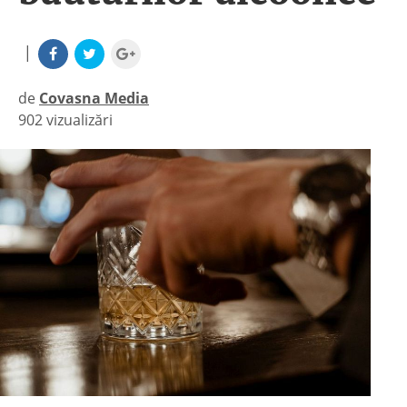
|
de
Covasna Media
902 vizualizări
|