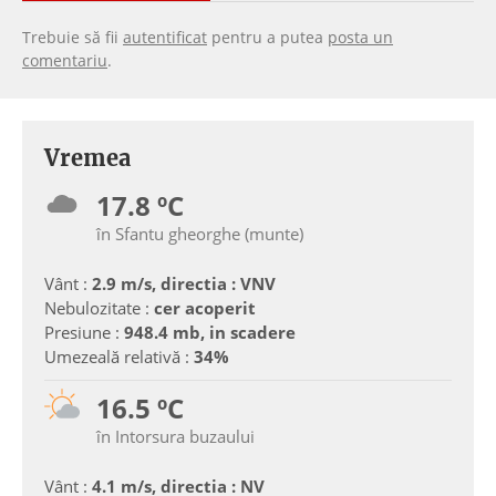
Trebuie să fii
autentificat
pentru a putea
posta un
comentariu
.
Vremea
17.8 ºC
în Sfantu gheorghe (munte)
Vânt :
2.9 m/s, directia : VNV
Nebulozitate :
cer acoperit
Presiune :
948.4 mb, in scadere
Umezeală relativă :
34%
16.5 ºC
în Intorsura buzaului
Vânt :
4.1 m/s, directia : NV