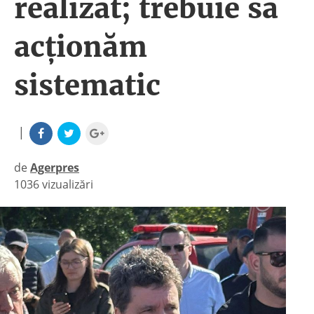
realizat; trebuie să
acţionăm
sistematic
|
de
Agerpres
1036 vizualizări
|