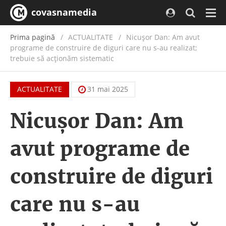
covasnamedia
Navi
Prima pagină
ACTUALITATE
/
Nicuşor Dan: Am avut
programe de construire de diguri care nu s-au realizat;
trebuie să acţionăm sistematic
ACTUALITATE
31 mai 2025
Nicuşor Dan: Am
avut programe de
construire de diguri
care nu s-au