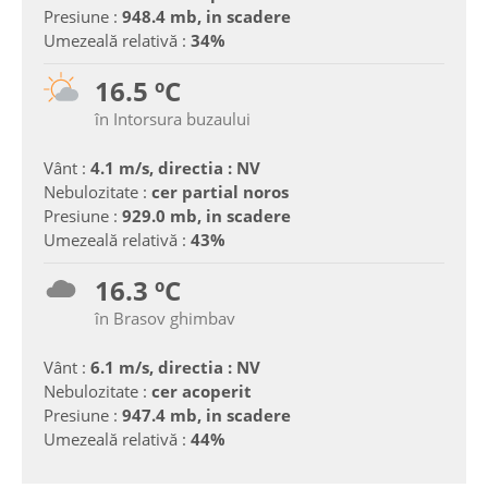
Presiune :
948.4 mb, in scadere
Umezeală relativă :
34%
16.5 ºC
în Intorsura buzaului
Vânt :
4.1 m/s, directia : NV
Nebulozitate :
cer partial noros
Presiune :
929.0 mb, in scadere
Umezeală relativă :
43%
16.3 ºC
în Brasov ghimbav
Vânt :
6.1 m/s, directia : NV
Nebulozitate :
cer acoperit
Presiune :
947.4 mb, in scadere
Umezeală relativă :
44%