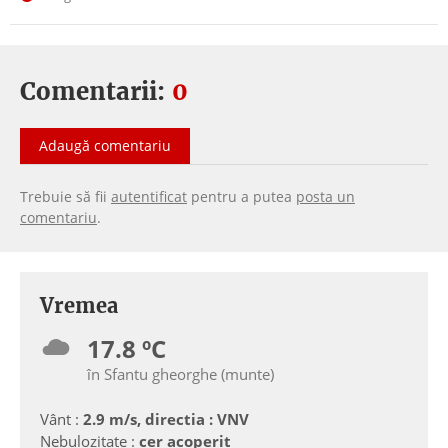
Comentarii:
0
Adaugă comentariu
Trebuie să fii
autentificat
pentru a putea
posta un
comentariu
.
Vremea
17.8 ºC
în Sfantu gheorghe (munte)
Vânt :
2.9 m/s, directia : VNV
Nebulozitate :
cer acoperit