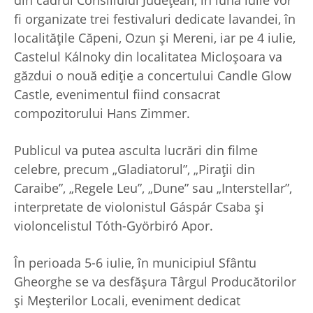
fi organizate trei festivaluri dedicate lavandei, în
localităţile Căpeni, Ozun şi Mereni, iar pe 4 iulie,
Castelul Kálnoky din localitatea Micloşoara va
găzdui o nouă ediţie a concertului Candle Glow
Castle, evenimentul fiind consacrat
compozitorului Hans Zimmer.
Publicul va putea asculta lucrări din filme
celebre, precum „Gladiatorul”, „Piraţii din
Caraibe”, „Regele Leu”, „Dune” sau „Interstellar”,
interpretate de violonistul Gáspár Csaba şi
violoncelistul Tóth-Györbiró Apor.
În perioada 5-6 iulie, în municipiul Sfântu
Gheorghe se va desfăşura Târgul Producătorilor
şi Meşterilor Locali, eveniment dedicat