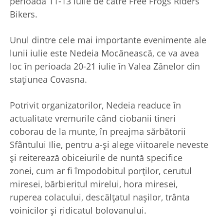
perioada 11-13 iulie de către Free Frogs Riders
Bikers.
Unul dintre cele mai importante evenimente ale
lunii iulie este Nedeia Mocănească, ce va avea
loc în perioada 20-21 iulie în Valea Zânelor din
staţiunea Covasna.
Potrivit organizatorilor, Nedeia readuce în
actualitate vremurile când ciobanii tineri
coborau de la munte, în preajma sărbătorii
Sfântului Ilie, pentru a-şi alege viitoarele neveste
şi reiterează obiceiurile de nuntă specifice
zonei, cum ar fi împodobitul porţilor, cerutul
miresei, bărbieritul mirelui, hora miresei,
ruperea colacului, descălţatul naşilor, trânta
voinicilor şi ridicatul bolovanului.