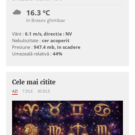
16.3 ºC
în Brasov ghimbav
Vânt :
6.1 m/s, directia : NV
Nebulozitate :
cer acoperit
Presiune :
947.4 mb, in scadere
Umezeală relativă :
44%
Cele mai citite
AZI
7 ZILE
30 ZILE