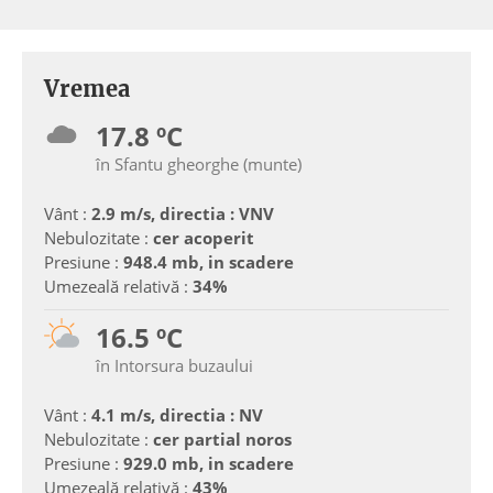
Vremea
17.8 ºC
în Sfantu gheorghe (munte)
Vânt :
2.9 m/s, directia : VNV
Nebulozitate :
cer acoperit
Presiune :
948.4 mb, in scadere
Umezeală relativă :
34%
16.5 ºC
în Intorsura buzaului
Vânt :
4.1 m/s, directia : NV
Nebulozitate :
cer partial noros
Presiune :
929.0 mb, in scadere
Umezeală relativă :
43%