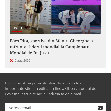
SPORT
Bács Rita, sportiva din Sfântu Gheorghe a
înfruntat liderul mondial la Campionatul
Mondial de Ju-Jitsu
6 aug 2026
Dacă dorești să primești zilnic fluxul cu cele mai
importante știri din ediția on-line a Observatorului de
Covasna înscrie-te aici cu adresa ta de e-mail