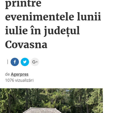
printre
evenimentele lunii
iulie în judeţul
Covasna
|
de
Agerpres
1076 vizualizări
|