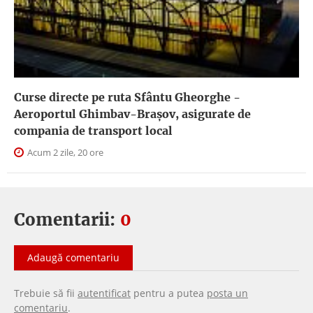
Curse directe pe ruta Sfântu Gheorghe -
Aeroportul Ghimbav-Braşov, asigurate de
compania de transport local
Acum 2 zile, 20 ore
Comentarii:
0
Adaugă comentariu
Trebuie să fii
autentificat
pentru a putea
posta un
comentariu
.