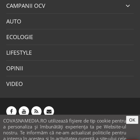
CAMPANII OCV
AUTO
ECOLOGIE
LIFESTYLE
OPINII
VIDEO
OK
COVASNAMEDIA.RO utilizează fişiere de tip cookie pentru
Abonamente
Publicitate
Mica publicitate
a personaliza și îmbunătăți experiența ta pe Website-ul
Contact
Sondaje
POLITICA COOKIE-URI & GDPR
nostru. Te informăm că ne-am actualizat politicile pentru
a integra în acestea si în activitatea curentă a site-ului cele