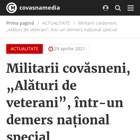
covasnamedia
Navi
Prima pagină
ACTUALITATE
/
Militarii covăsneni,
„Alături de veterani”, într-un demers național special
ACTUALITATE
29 aprilie 2021
Militarii covăsneni,
„Alături de
veterani”, într-un
demers național
special