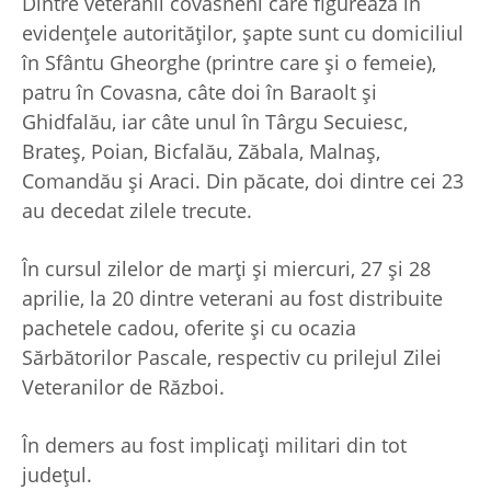
Dintre veteranii covăsneni care figurează în
evidențele autorităților, șapte sunt cu domiciliul
în Sfântu Gheorghe (printre care și o femeie),
patru în Covasna, câte doi în Baraolt și
Ghidfalău, iar câte unul în Târgu Secuiesc,
Brateș, Poian, Bicfalău, Zăbala, Malnaș,
Comandău și Araci. Din păcate, doi dintre cei 23
au decedat zilele trecute.
În cursul zilelor de marți și miercuri, 27 și 28
aprilie, la 20 dintre veterani au fost distribuite
pachetele cadou, oferite și cu ocazia
Sărbătorilor Pascale, respectiv cu prilejul Zilei
Veteranilor de Război.
În demers au fost implicați militari din tot
județul.