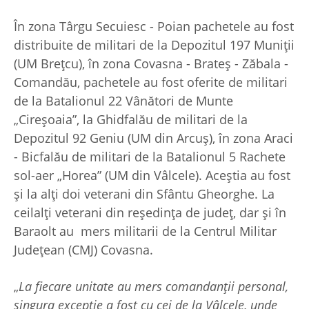
În zona Târgu Secuiesc - Poian pachetele au fost
distribuite de militari de la Depozitul 197 Muniții
(UM Brețcu), în zona Covasna - Brateș - Zăbala -
Comandău, pachetele au fost oferite de militari
de la Batalionul 22 Vânători de Munte
„Cireșoaia”, la Ghidfalău de militari de la
Depozitul 92 Geniu (UM din Arcuș), în zona Araci
- Bicfalău de militari de la Batalionul 5 Rachete
sol-aer „Horea” (UM din Vâlcele). Aceștia au fost
și la alți doi veterani din Sfântu Gheorghe. La
ceilalți veterani din reședința de județ, dar și în
Baraolt au mers militarii de la Centrul Militar
Județean (CMJ) Covasna.
„
La fiecare unitate au mers comandanții personal,
singura excepție a fost cu cei de la Vâlcele, unde