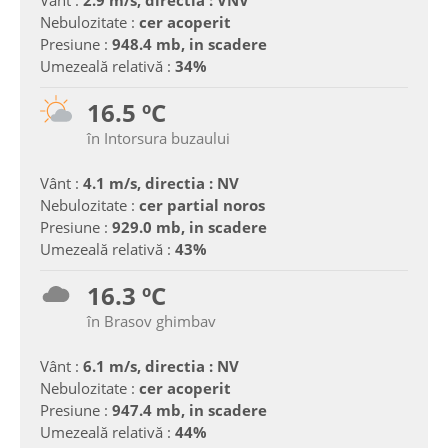
Vânt :
2.9 m/s, directia : VNV
Nebulozitate :
cer acoperit
Presiune :
948.4 mb, in scadere
Umezeală relativă :
34%
16.5 ºC
în Intorsura buzaului
Vânt :
4.1 m/s, directia : NV
Nebulozitate :
cer partial noros
Presiune :
929.0 mb, in scadere
Umezeală relativă :
43%
16.3 ºC
în Brasov ghimbav
Vânt :
6.1 m/s, directia : NV
Nebulozitate :
cer acoperit
Presiune :
947.4 mb, in scadere
Umezeală relativă :
44%