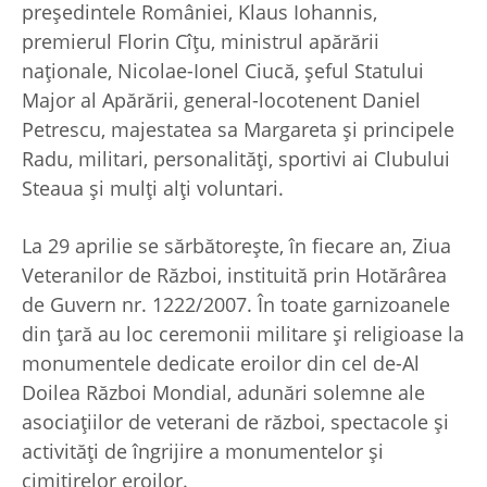
președintele României, Klaus Iohannis,
premierul Florin Cîţu, ministrul apărării
naționale, Nicolae-Ionel Ciucă, șeful Statului
Major al Apărării, general-locotenent Daniel
Petrescu, majestatea sa Margareta și principele
Radu, militari, personalități, sportivi ai Clubului
Steaua și mulți alți voluntari.
La 29 aprilie se sărbătoreşte, în fiecare an, Ziua
Veteranilor de Război, instituită prin Hotărârea
de Guvern nr. 1222/2007. În toate garnizoanele
din ţară au loc ceremonii militare şi religioase la
monumentele dedicate eroilor din cel de-Al
Doilea Război Mondial, adunări solemne ale
asociaţiilor de veterani de război, spectacole şi
activităţi de îngrijire a monumentelor şi
cimitirelor eroilor.