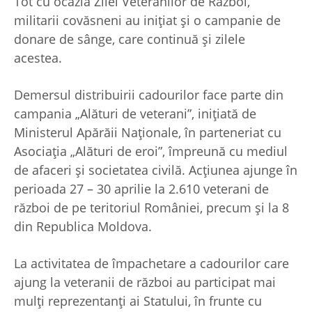
Tot cu ocazia Zilei Veteranilor de Război,
militarii covăsneni au inițiat și o campanie de
donare de sânge, care continuă și zilele
acestea.
Demersul distribuirii cadourilor face parte din
campania „Alături de veterani”, inițiată de
Ministerul Apărăii Naționale, în parteneriat cu
Asociația „Alături de eroi”, împreună cu mediul
de afaceri și societatea civilă. Acțiunea ajunge în
perioada 27 – 30 aprilie la 2.610 veterani de
război de pe teritoriul României, precum și la 8
din Republica Moldova.
La activitatea de împachetare a cadourilor care
ajung la veteranii de război au participat mai
mulți reprezentanți ai Statului, în frunte cu