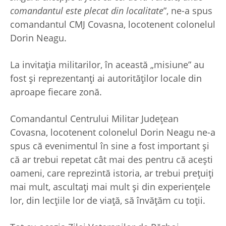
comandantul este plecat din localitate
”, ne-a spus
comandantul CMJ Covasna, locotenent colonelul
Dorin Neagu.
La invitația militarilor, în această „misiune” au
fost și reprezentanți ai autorităților locale din
aproape fiecare zonă.
Comandantul Centrului Militar Județean
Covasna, locotenent colonelul Dorin Neagu ne-a
spus că evenimentul în sine a fost important și
că ar trebui repetat cât mai des pentru că acești
oameni, care reprezintă istoria, ar trebui prețuiți
mai mult, ascultați mai mult și din experiențele
lor, din lecțiile lor de viață, să învățăm cu toții.