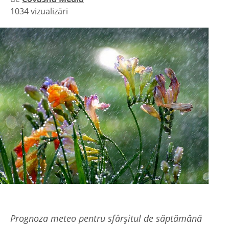
1034 vizualizări
|
Prognoza meteo pentru sfârşitul de săptămână