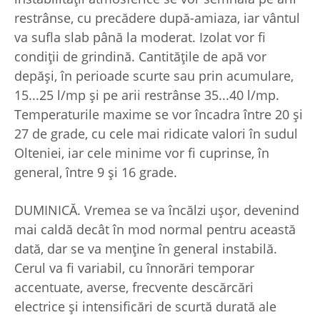
restrânse, cu precădere după-amiaza, iar vântul
va sufla slab până la moderat. Izolat vor fi
condiții de grindină. Cantitățile de apă vor
depăși, în perioade scurte sau prin acumulare,
15...25 l/mp și pe arii restrânse 35...40 l/mp.
Temperaturile maxime se vor încadra între 20 și
27 de grade, cu cele mai ridicate valori în sudul
Olteniei, iar cele minime vor fi cuprinse, în
general, între 9 și 16 grade.
DUMINICĂ. Vremea se va încălzi ușor, devenind
mai caldă decât în mod normal pentru această
dată, dar se va menține în general instabilă.
Cerul va fi variabil, cu înnorări temporar
accentuate, averse, frecvente descărcări
electrice și intensificări de scurtă durată ale