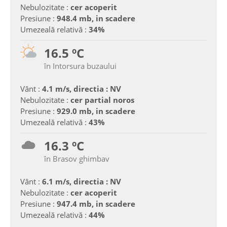
Nebulozitate :
cer acoperit
Presiune :
948.4 mb, in scadere
Umezeală relativă :
34%
16.5 ºC
în Intorsura buzaului
Vânt :
4.1 m/s, directia : NV
Nebulozitate :
cer partial noros
Presiune :
929.0 mb, in scadere
Umezeală relativă :
43%
16.3 ºC
în Brasov ghimbav
Vânt :
6.1 m/s, directia : NV
Nebulozitate :
cer acoperit
Presiune :
947.4 mb, in scadere
Umezeală relativă :
44%