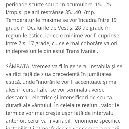
perioade scurte sau prin acumulare, 15...25
l/mp și pe arii restrânse 35...40 l/mp.
Temperaturile maxime se vor încadra între 19
grade în Dealurile de Vest și 28 de grade în
regiunile estice, iar cele minime vor fi cuprinse
între 7 și 17 grade, cu cele mai coborâte valori
în depresiunile din estul Transilvaniei.
SÂMBĂTĂ. Vremea va fi în general instabilă și se
va răci față de ziua precedentă în jumătatea
estică, unde înnorările vor fi accentuate și mai
ales în cursul zilei se vor semnala averse,
descărcări electrice și intensificări de scurtă
durată ale vântului. În celelalte regiuni, valorile
termice vor mai crește ușor față de intervalul
anterior, cerul va fi variabil, fenomene specifice
instabilității atmosferice se vor semnala pe arii