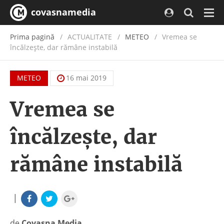
covasnamedia
Navi
Prima pagină
ACTUALITATE
/
METEO
Vremea se
încălzeşte, dar rămâne instabilă
METEO
16 mai 2019
Vremea se
încălzeşte, dar
rămâne instabilă
|
de
Covasna Media