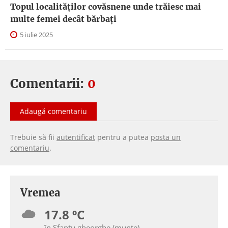
Topul localităților covăsnene unde trăiesc mai
multe femei decât bărbați
5 iulie 2025
Comentarii:
0
Adaugă comentariu
Trebuie să fii
autentificat
pentru a putea
posta un
comentariu
.
Vremea
17.8 ºC
în Sfantu gheorghe (munte)