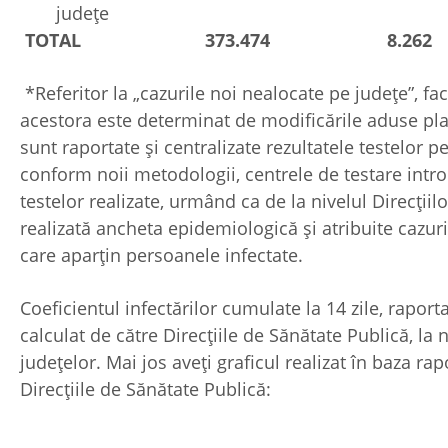
județe
TOTAL
373.474
8.262
*Referitor la „cazurile noi nealocate pe județe”, 
acestora este determinat de modificările aduse pla
sunt raportate și centralizate rezultatele testelor p
conform noii metodologii, centrele de testare intro
testelor realizate, urmând ca de la nivelul Direcțiil
realizată ancheta epidemiologică și atribuite cazuril
care aparțin persoanele infectate.
Coeficientul infectărilor cumulate la 14 zile, raporta
calculat de către Direcțiile de Sănătate Publică, la 
județelor. Mai jos aveți graficul realizat în baza ra
Direcțiile de Sănătate Publică: