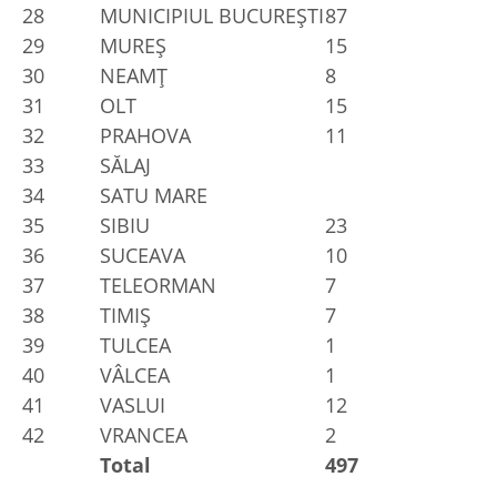
28
MUNICIPIUL BUCUREŞTI
87
29
MUREŞ
15
30
NEAMŢ
8
31
OLT
15
32
PRAHOVA
11
33
SĂLAJ
34
SATU MARE
35
SIBIU
23
36
SUCEAVA
10
37
TELEORMAN
7
38
TIMIŞ
7
39
TULCEA
1
40
VÂLCEA
1
41
VASLUI
12
42
VRANCEA
2
Total
497