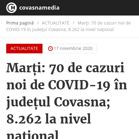
covasnamedia
Prima pagină
ACTUALITATE
/
Marți: 70 de cazuri noi de
COVID-19 în județul Covasna; 8.262 la nivel național
ACTUALITATE
17 noiembrie 2020
Marți: 70 de cazuri
noi de COVID-19 în
județul Covasna;
8.262 la nivel
național