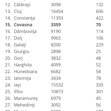
12.
Călărași
3098
132
13.
Cluj
16454
606
14.
Constanța
11393
422
15.
Covasna
3359
70
16.
Dâmbovița
9190
114
17.
Dolj
9965
106
18.
Galați
8200
229
19.
Giurgiu
2898
25
20.
Gorj
3832
48
21.
Harghita
4099
52
22.
Hunedoara
6682
58
23.
Ialomița
3434
78
24.
Iași
15532
335
25.
Ilfov
10873
301
26.
Maramureș
6979
45
27.
Mehedinți
3092
56