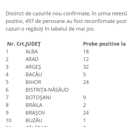
Distinct de cazurile nou confirmate, în urma retestă
pozitivi, 497 de persoane au fost reconfirmate pozit
cazuri o regăsiți în tabelul de mai jos.
Nr. Crt.
JUDEȚ
Probe pozitive la
1
ALBA
18
2
ARAD
12
3
ARGEŞ
32
4
BACĂU
5
5
BIHOR
24
6
BISTRIŢA-NĂSĂUD
7
BOTOŞANI
9
8
BRĂILA
2
9
BRAŞOV
24
10
BUZĂU
1