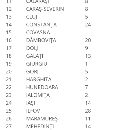
11
CĂLĂRAŞI
8
12
CARAŞ-SEVERIN
8
13
CLUJ
5
14
CONSTANŢA
24
15
COVASNA
16
DÂMBOVIŢA
20
17
DOLJ
9
18
GALAŢI
13
19
GIURGIU
1
20
GORJ
5
21
HARGHITA
2
22
HUNEDOARA
7
23
IALOMIŢA
2
24
IAŞI
14
25
ILFOV
28
26
MARAMUREŞ
11
27
MEHEDINŢI
14