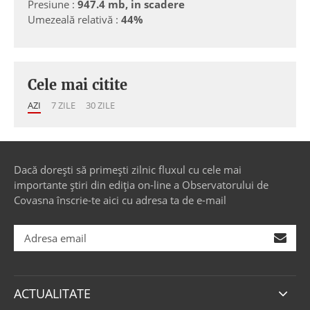
Presiune :
947.4 mb, in scadere
Umezeală relativă :
44%
Cele mai citite
AZI
7 ZILE
30 ZILE
Dacă dorești să primești zilnic fluxul cu cele mai
importante știri din ediția on-line a Observatorului de
Covasna înscrie-te aici cu adresa ta de e-mail
ACTUALITATE