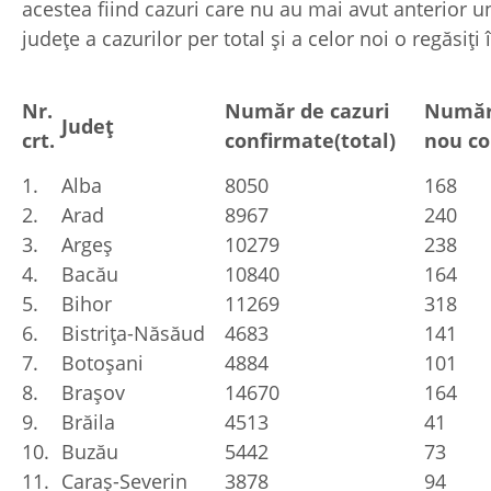
acestea fiind cazuri care nu au mai avut anterior un 
județe a cazurilor per total și a celor noi o regăsiți
Nr.
Număr de cazuri
Număr 
Județ
crt.
confirmate(total)
nou co
1.
Alba
8050
168
2.
Arad
8967
240
3.
Argeș
10279
238
4.
Bacău
10840
164
5.
Bihor
11269
318
6.
Bistrița-Năsăud
4683
141
7.
Botoșani
4884
101
8.
Brașov
14670
164
9.
Brăila
4513
41
10.
Buzău
5442
73
11.
Caraș-Severin
3878
94