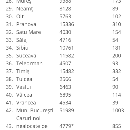
28.
Mureș
9388
173
29.
Neamț
8128
89
30.
Olt
5763
102
31.
Prahova
15336
310
32.
Satu Mare
4030
154
33.
Sălaj
4716
54
34.
Sibiu
10761
181
35.
Suceava
11582
200
36.
Teleorman
4507
93
37.
Timiș
15482
332
38.
Tulcea
2566
54
39.
Vaslui
6463
90
40.
Vâlcea
6895
114
41.
Vrancea
4534
39
42.
Mun. București
51989
1003
Cazuri noi
43.
nealocate pe
4779*
855