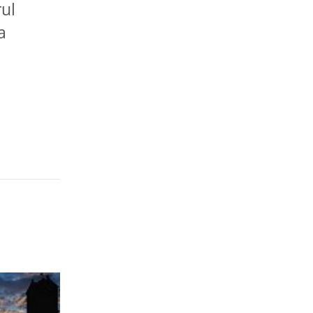
rul
a