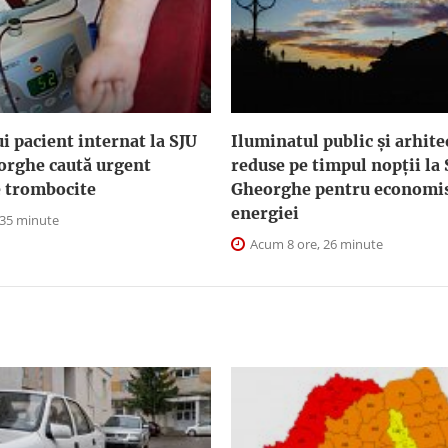
i pacient internat la SJU
Iluminatul public şi arhite
orghe caută urgent
reduse pe timpul nopţii la
e trombocite
Gheorghe pentru economis
energiei
 35 minute
Acum 8 ore, 26 minute