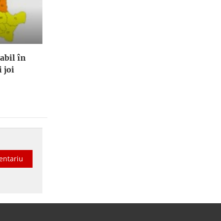
abil în
 joi
entariu