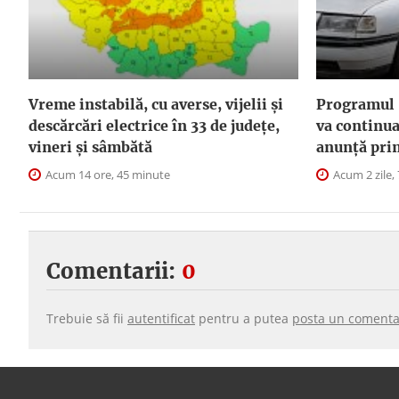
Vreme instabilă, cu averse, vijelii și
Programul 
descărcări electrice în 33 de județe,
va continua
vineri și sâmbătă
anunţă pri
Acum 14 ore, 45 minute
Acum 2 zile, 
Comentarii:
0
Trebuie să fii
autentificat
pentru a putea
posta un comenta