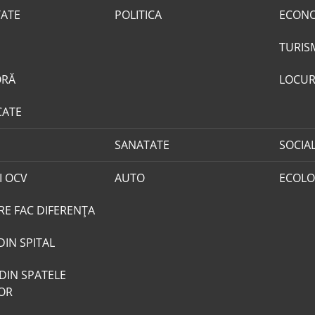
TATE
POLITICA
ECON
TURIS
ORĂ
LOCUR
CATE
SANATATE
SOCIA
I OCV
AUTO
ECOLO
RE FAC DIFERENȚA
DIN SPITAL
DIN SPATELE
LOR