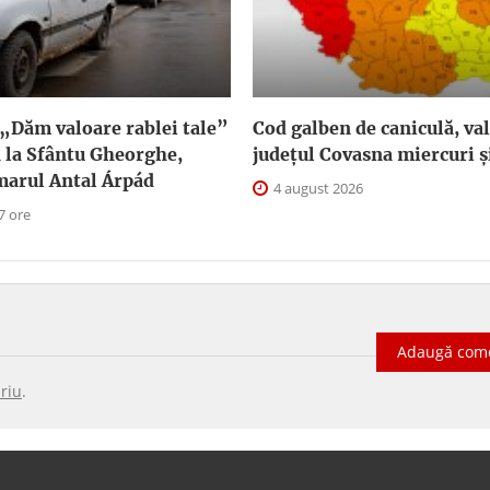
„Dăm valoare rablei tale”
Cod galben de caniculă, val
 la Sfântu Gheorghe,
judeţul Covasna miercuri și
marul Antal Árpád
4 august 2026
7 ore
Adaugă com
riu
.