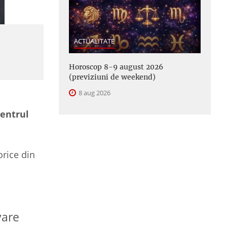
ACTUALITATE
Horoscop 8-9 august 2026
(previziuni de weekend)
8 aug 2026
centrul
orice din
vare