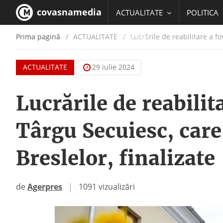
covasnamedia
ACTUALITATE
POLITICA
Prima pagină
ACTUALITATE
/
Lucrările de reabilitare a f
EDUCATIE
ACTUALITATE
29 iulie 2024
Lucrările de reabilit
Târgu Secuiesc, car
Breslelor, finalizate
de
Agerpres
|
1091 vizualizări