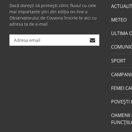
Dacă dorești să primești zilnic fluxul cu cele
ACTUALI
mai importante știri din ediția on-line a
Observatorului de Covasna înscrie-te aici cu
METEO
adresa ta de e-mail
ULTIMA 
COMUNI
SPORT
CAMPANI
FEMEI CA
POVEŞTI 
OAMENII 
FUNCŢII