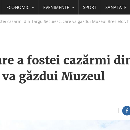
ECONOMIC
EVENIMENTE
SPORT
SANATATE
ostei cazărmi din Târgu Secuiesc, care va găzdui Muzeul Breslelor, fi
are a fostei cazărmi di
e va găzdui Muzeul
|