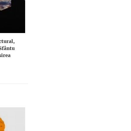
ctural,
 Sfântu
irea