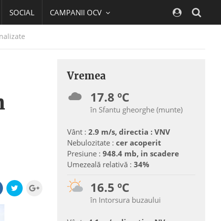
SOCIAL
CAMPANII OCV
Navig
nalizate
Vremea
17.8 ºC
n
în Sfantu gheorghe (munte)
Vânt :
2.9 m/s, directia : VNV
Nebulozitate :
cer acoperit
Presiune :
948.4 mb, in scadere
Umezeală relativă :
34%
16.5 ºC
în Intorsura buzaului