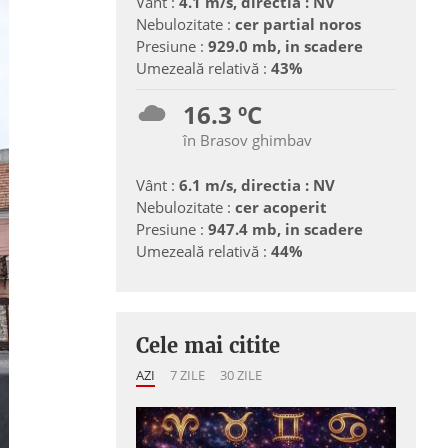
Vânt :
4.1 m/s, directia : NV
Nebulozitate :
cer partial noros
Presiune :
929.0 mb, in scadere
Umezeală relativă :
43%
16.3 ºC
în Brasov ghimbav
Vânt :
6.1 m/s, directia : NV
Nebulozitate :
cer acoperit
Presiune :
947.4 mb, in scadere
Umezeală relativă :
44%
Cele mai citite
AZI
7 ZILE
30 ZILE