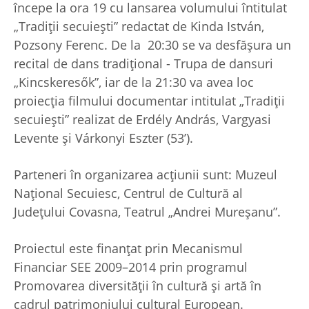
începe la ora 19 cu lansarea volumului întitulat
„Tradiții secuiești” redactat de Kinda István,
Pozsony Ferenc. De la 20:30 se va desfăşura un
recital de dans tradițional - Trupa de dansuri
„Kincskeresők”, iar de la 21:30 va avea loc
proiecția filmului documentar intitulat „Tradiții
secuiești” realizat de Erdély András, Vargyasi
Levente și Várkonyi Eszter (53’).
Parteneri în organizarea acțiunii sunt: Muzeul
Național Secuiesc, Centrul de Cultură al
Județului Covasna, Teatrul „Andrei Mureșanu”.
Proiectul este finanţat prin Mecanismul
Financiar SEE 2009–2014 prin programul
Promovarea diversităţii în cultură şi artă în
cadrul patrimoniului cultural European.