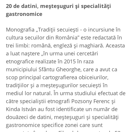
20
de datini, meşteşuguri şi specialităţi
gastronomice
Monografia „Tradiţii secuieşti - o incursiune în
cultura secuilor din România” este redactată în
trei limbi: română, engleză şi maghiară. Aceasta
a luat naştere „în urma unei cercetări
etnografice realizate în 2015 în raza
municipiului Sfântu Gheorghe, care a avut ca
scop principal cartografierea obiceiurilor,
tradiţiilor şi a meşteşugurilor secuieşti în
mediul lor natural. În urma studiului efectuat de
către specialiștii etnografi Pozsony Ferenc şi
Kinda István au fost identificate un număr de
douăzeci de datini, meșteșuguri și specialități
gastronomice specifice zonei care sunt