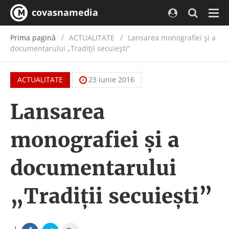
covasnamedia
Navi
Prima pagină
ACTUALITATE
/
Lansarea monografiei şi a
documentarului „Tradiţii secuieşti”
ACTUALITATE
23 iunie 2016
Lansarea
monografiei şi a
documentarului
„Tradiţii secuieşti”