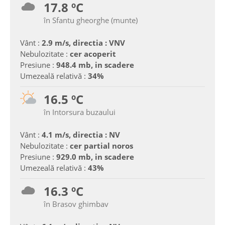
17.8 ºC
în Sfantu gheorghe (munte)
Vânt :
2.9 m/s, directia : VNV
Nebulozitate :
cer acoperit
Presiune :
948.4 mb, in scadere
Umezeală relativă :
34%
16.5 ºC
în Intorsura buzaului
Vânt :
4.1 m/s, directia : NV
Nebulozitate :
cer partial noros
Presiune :
929.0 mb, in scadere
Umezeală relativă :
43%
16.3 ºC
în Brasov ghimbav