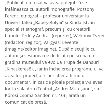
„Publicul interesat va avea prilejul să se
întâlnească cu autorii monografiei Pozsony
Ferenc, etnograf – profesor universitar la
Universitatea „Babeş-Bolyai” şi Kinda István
specialist etnograf, precum și cu creatorii
filmului Erdély András (reporter), Várkonyi Eszter
(redactor, regizor), Vargyasi Levente
(imagine/editor imagine). După discuțiile cu
autorii și sesiunea de dedicații pe scena din
grădina muzeului va evolua Trupa de Dansuri
„Kincskeresők”, iar în încheierea programului va
avea loc proiecția în aer liber a filmului
documentar. În caz de ploaie proiecţia v-a avea
loc la sala Arta (Teatrul „Andrei Mureşanu”, str.
Kőrösi Csoma Sándor, nr. 10)”, arată un
comunicat de presă.