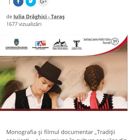
|
de
Iulia Drăghici - Taraș
1677 vizualizări
|
Monografia şi filmul documentar „Tradiţii