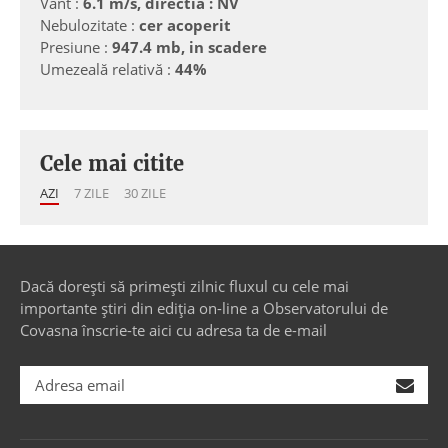
Vânt :
6.1 m/s, directia : NV
Nebulozitate :
cer acoperit
Presiune :
947.4 mb, in scadere
Umezeală relativă :
44%
Cele mai citite
AZI
7 ZILE
30 ZILE
Dacă dorești să primești zilnic fluxul cu cele mai
importante știri din ediția on-line a Observatorului de
Covasna înscrie-te aici cu adresa ta de e-mail