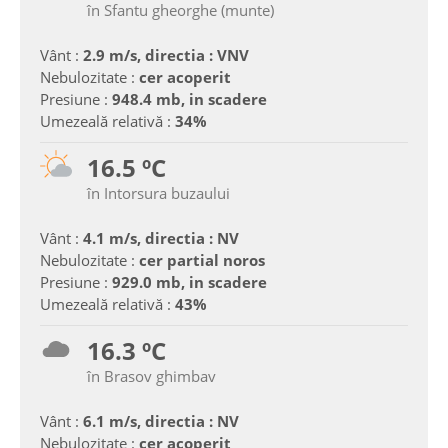
în Sfantu gheorghe (munte)
Vânt :
2.9 m/s, directia : VNV
Nebulozitate :
cer acoperit
Presiune :
948.4 mb, in scadere
Umezeală relativă :
34%
16.5 ºC
în Intorsura buzaului
Vânt :
4.1 m/s, directia : NV
Nebulozitate :
cer partial noros
Presiune :
929.0 mb, in scadere
Umezeală relativă :
43%
16.3 ºC
în Brasov ghimbav
Vânt :
6.1 m/s, directia : NV
Nebulozitate :
cer acoperit