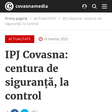
covasnamedia
Navi
Prima pagină
ACTUALITATE
/
IPJ Covasna: centura de
siguranță, la control
ACTUALITATE
18 martie 2025
IPJ Covasna:
centura de
siguranță, la
control