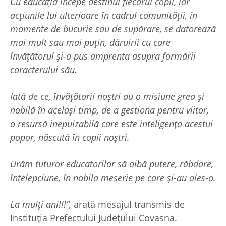
Cu educația începe destinul fiecărui copil, iar
acțiunile lui ulterioare în cadrul comunității, în
momente de bucurie sau de supărare, se datorează
mai mult sau mai puțin, dăruirii cu care
învățătorul și-a pus amprenta asupra formării
caracterului său.
Iată de ce, învățătorii noștri au o misiune grea și
nobilă în același timp, de a gestiona pentru viitor,
o resursă inepuizabilă care este inteligența acestui
popor, născută în copii noștri.
Urăm tuturor educatorilor să aibă putere, răbdare,
înțelepciune, în nobila meserie pe care și-au ales-o.
La mulți ani!!!”,
arată mesajul transmis de
Instituția Prefectului Județului Covasna.