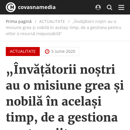
covasnamedia
Navi
Prima pagină
ACTUALITATE
/
„Învățătorii noștri au o
misiune grea și nobilă în același timp, de a gestiona pentru
viitor o resursă inepuizabilă”
ACTUALITATE
5 iunie 2020
„Învățătorii noștri
au o misiune grea și
nobilă în același
timp, de a gestiona