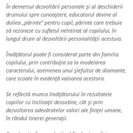
În demersul dezvoltării personale și al deschiderii
drumului spre cunoaștere, educatorul devine al
doilea „părinte” pentru copil, părinte care trebuie
să rezoneze cu sufletul neîntinat al copilului, în
lungul drum al dezvoltării personalității acestuia.
Învățătorul poate fi considerat parte din familia
copilului, prin contribuția sa la modelarea
caracterului, asemenea unui șlefuitor de diamante,
care scoate în evidență valoarea acestora.
Se reflectă munca învățătorului în rezultatele
copiilor cu înclinații deosebite, cât și prin
dezvoltarea adevăratelor valori ale ființei umane,
în rândul tinerei generații.