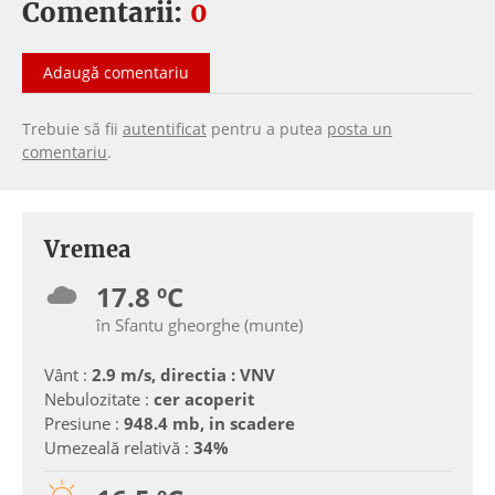
Comentarii:
0
Adaugă comentariu
Trebuie să fii
autentificat
pentru a putea
posta un
comentariu
.
Vremea
17.8 ºC
în Sfantu gheorghe (munte)
Vânt :
2.9 m/s, directia : VNV
Nebulozitate :
cer acoperit
Presiune :
948.4 mb, in scadere
Umezeală relativă :
34%