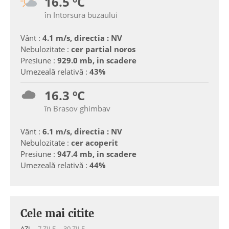
16.5 ºC
în Intorsura buzaului
Vânt :
4.1 m/s, directia : NV
Nebulozitate :
cer partial noros
Presiune :
929.0 mb, in scadere
Umezeală relativă :
43%
16.3 ºC
în Brasov ghimbav
Vânt :
6.1 m/s, directia : NV
Nebulozitate :
cer acoperit
Presiune :
947.4 mb, in scadere
Umezeală relativă :
44%
Cele mai citite
AZI
7 ZILE
30 ZILE