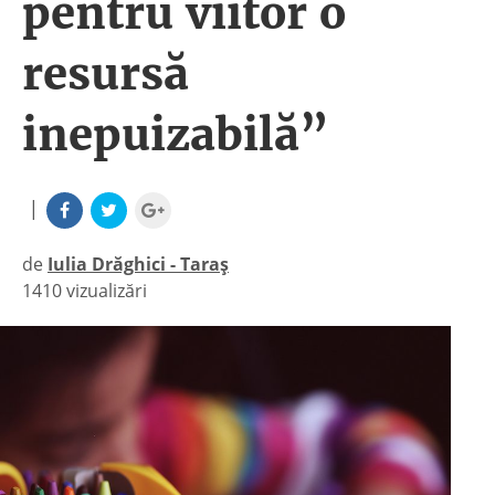
pentru viitor o
resursă
inepuizabilă”
|
de
Iulia Drăghici - Taraș
1410 vizualizări
|