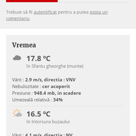
Trebuie să fii
autentificat
pentru a putea
posta un
comentariu
.
Vremea
17.8 ºC
în Sfantu gheorghe (munte)
Vânt :
2.9 m/s, directia : VNV
Nebulozitate :
cer acoperit
Presiune :
948.4 mb, in scadere
Umezeală relativă :
34%
16.5 ºC
în Intorsura buzaului
Vânt :
4.1 m/s, directia : NV