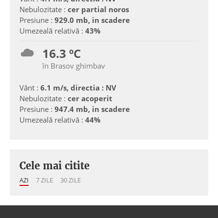
Nebulozitate :
cer partial noros
Presiune :
929.0 mb, in scadere
Umezeală relativă :
43%
16.3 ºC
în Brasov ghimbav
Vânt :
6.1 m/s, directia : NV
Nebulozitate :
cer acoperit
Presiune :
947.4 mb, in scadere
Umezeală relativă :
44%
Cele mai citite
AZI
7 ZILE
30 ZILE