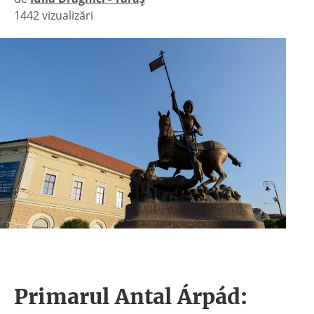
1442 vizualizări
|
Primarul Antal Árpád: