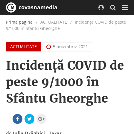
covasnamedia
Navi
Prima pagină
ACTUALITATE
/
Incidență COVID de peste
9/1000 în Sfântu Gheorghe
ACTUALITATE
5 noiembrie 2021
Incidență COVID de
peste 9/1000 în
Sfântu Gheorghe
|
de
Iulia Drăghici - Taraș