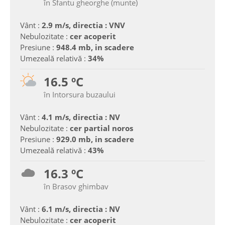
în Sfantu gheorghe (munte)
Vânt :
2.9 m/s, directia : VNV
Nebulozitate :
cer acoperit
Presiune :
948.4 mb, in scadere
Umezeală relativă :
34%
16.5 ºC
în Intorsura buzaului
Vânt :
4.1 m/s, directia : NV
Nebulozitate :
cer partial noros
Presiune :
929.0 mb, in scadere
Umezeală relativă :
43%
16.3 ºC
în Brasov ghimbav
Vânt :
6.1 m/s, directia : NV
Nebulozitate :
cer acoperit