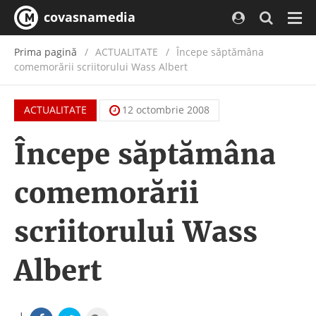
covasnamedia
Navi
Prima pagină
ACTUALITATE
/
Începe săptămâna
comemorării scriitorului Wass Albert
ACTUALITATE
12 octombrie 2008
Începe săptămâna
comemorării
scriitorului Wass
Albert