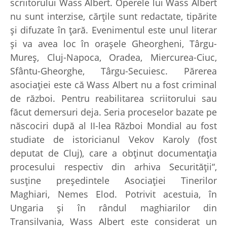
scriitorului Wass Albert. Operele lui Wass Albert
nu sunt interzise, cărţile sunt redactate, tipărite
şi difuzate în ţară. Evenimentul este unul literar
şi va avea loc în oraşele Gheorgheni, Târgu-
Mureş, Cluj-Napoca, Oradea, Miercurea-Ciuc,
Sfântu-Gheorghe, Târgu-Secuiesc. Părerea
asociaţiei este că Wass Albert nu a fost criminal
de război. Pentru reabilitarea scriitorului sau
făcut demersuri deja. Seria proceselor bazate pe
născociri după al II-lea Război Mondial au fost
studiate de istoricianul Vekov Karoly (fost
deputat de Cluj), care a obţinut documentaţia
procesului respectiv din arhiva Securităţii“,
susţine preşedintele Asociaţiei Tinerilor
Maghiari, Nemes Elod. Potrivit acestuia, în
Ungaria şi în rândul maghiarilor din
Transilvania, Wass Albert este considerat un