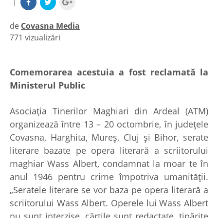
|
de
Covasna Media
771 vizualizări
|
Comemorarea acestuia a fost reclamată la
Ministerul Public
Asociaţia Tinerilor Maghiari din Ardeal (ATM)
organizează între 13 – 20 octombrie, în judeţele
Covasna, Harghita, Mureş, Cluj şi Bihor, serate
literare bazate pe opera literară a scriitorului
maghiar Wass Albert, condamnat la moar te în
anul 1946 pentru crime împotriva umanităţii.
„Seratele literare se vor baza pe opera literară a
scriitorului Wass Albert. Operele lui Wass Albert
nu sunt interzise, cărţile sunt redactate, tipărite