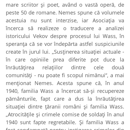
mare scriitor şi poet, având o vastă operă, de
peste 50 de romane. Nemes spune că volumele
acestuia nu sunt interzise, iar Asociaţia va
încerca să realizeze o traducere a analizei
istoricului Vekov despre procesul lui Wass, în
speranţa că se vor îndepărta astfel suspiciunile
create în jurul lui. „Susţinerea situaţiei actuale -
în care opiniile prea diferite pot duce la
înrăutăţirea relaţiilor dintre cele două
comunităţi - nu poate fi scopul nimănui“, a mai
menţionat Nemes. Acesta spune că, în anul
1940, familia Wass a încercat să-şi recupereze
pământurile, fapt care a dus la înrăutăţirea
situaţiei dintre ţăranii români şi familia Wass.
„Atrocităţile şi crimele comise de soldaţi în anul
1940 sunt fapte regretabile. Şi familia Wass a
fost condamnată pentru instigarea crimelor din