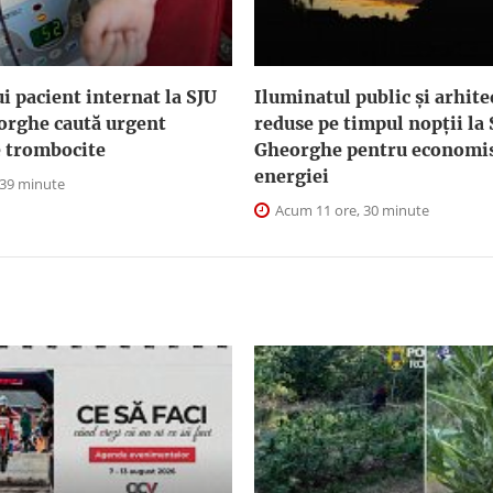
i pacient internat la SJU
Iluminatul public şi arhite
orghe caută urgent
reduse pe timpul nopţii la
e trombocite
Gheorghe pentru economis
energiei
 39 minute
Acum 11 ore, 30 minute