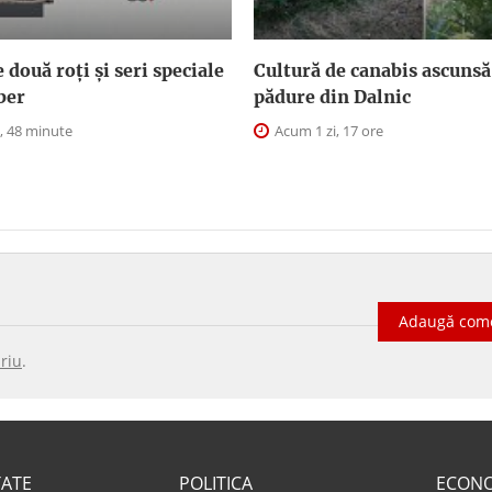
două roți și seri speciale
Cultură de canabis ascunsă
iber
pădure din Dalnic
, 48 minute
Acum 1 zi, 17 ore
Adaugă com
riu
.
TATE
POLITICA
ECON