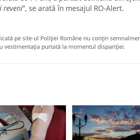
 reveni
”, se arată în mesajul RO-Alert.
blicată pe site-ul Poliției Române nu conțin semnalme
au vestimentația purtată la momentul dispariției.