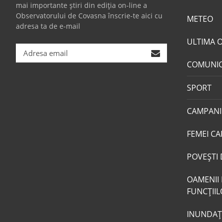
mai importante știri din ediția on-line a
Observatorului de Covasna înscrie-te aici cu
METEO
adresa ta de e-mail
ULTIMA 
COMUNI
SPORT
CAMPANI
FEMEI CA
POVEŞTI 
OAMENII 
FUNCŢII
INUNDAŢI