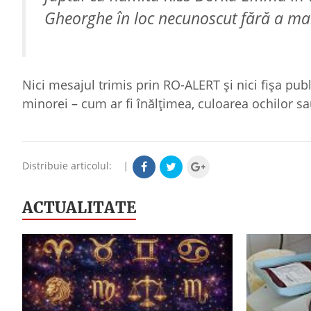
Gheorghe în loc necunoscut fără a mai
Nici mesajul trimis prin RO-ALERT și nici fișa pu
minorei – cum ar fi înălțimea, culoarea ochilor s
Distribuie articolul:
|
ACTUALITATE