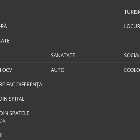
TURIS
ORĂ
LOCUR
CATE
SANATATE
SOCIA
I OCV
AUTO
ECOLO
RE FAC DIFERENȚA
DIN SPITAL
DIN SPATELE
LOR
I