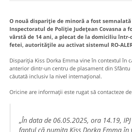
O nouă dispariție de minoră a fost semnalată l
Inspectoratul de Poliție Județean Covasna a f
vârstă de 14 ani, a plecat de la domiciliu într
fetei, autoritățile au activat sistemul RO-ALE
Dispariția Kiss Dorka Emma vine în contextul în c
anterior dintr-un centru de plasament din Sfântu G
căutată inclusiv la nivel internațional.
Oricine are informații este rugat să contacteze de
„
În data de 06.05.2025, ora 14.19, IP
faptul că numita Kiss Dorka Emma în v