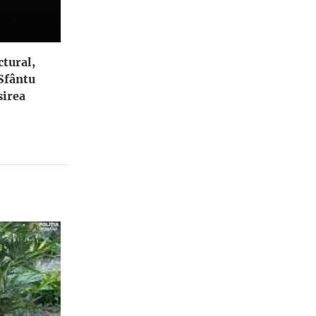
ctural,
 Sfântu
irea