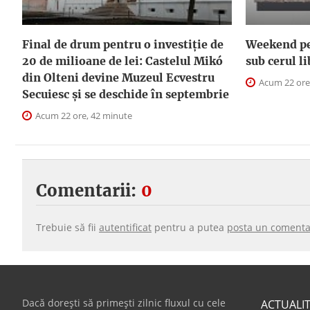
Final de drum pentru o investiție de
Weekend pe 
20 de milioane de lei: Castelul Mikó
sub cerul l
din Olteni devine Muzeul Ecvestru
Acum 22 ore
Secuiesc și se deschide în septembrie
Acum 22 ore, 42 minute
Comentarii:
0
Trebuie să fii
autentificat
pentru a putea
posta un comenta
Dacă dorești să primești zilnic fluxul cu cele
ACTUALI