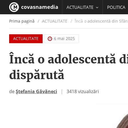
covasnamedia
ACTUALITATE
POLITICA
Prima pagină
ACTUALITATE
/
Încă o adolescentă din Sfân
EDUCATIE
ACTUALITATE
6 mai 2025
Încă o adolescentă d
dispărută
de
Ștefania Găvăneci
|
3418 vizualizări