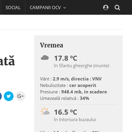
SOCIAL
CAMPANII OCV
Navig
Vremea
17.8 ºC
ată
în Sfantu gheorghe (munte)
Vânt :
2.9 m/s, directia : VNV
Nebulozitate :
cer acoperit
Presiune :
948.4 mb, in scadere
Umezeală relativă :
34%
16.5 ºC
în Intorsura buzaului