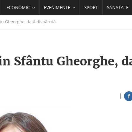
ECONOMIC
EVENIMENTE
SPORT
SANATATE
tu Gheorghe, dată dispărută
in Sfântu Gheorghe, d
|