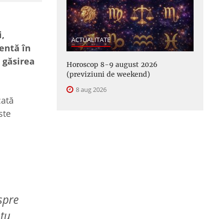
,
ACTUALITATE
entă în
u găsirea
Horoscop 8-9 august 2026
(previziuni de weekend)
8 aug 2026
cată
ste
spre
ntu