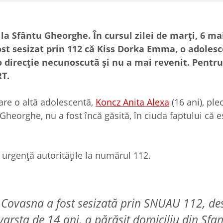
a Sfântu Gheorghe. În cursul zilei de marți, 6 mai
ost sesizat prin 112 că Kiss Dorka Emma, o adolesc
-o direcție necunoscută și nu a mai revenit. Pentr
RT.
are o altă adolescentă,
Koncz Anita Alexa
(16 ani), ple
heorghe, nu a fost încă găsită, în ciuda faptului că e
 urgență autoritățile la numărul 112.
J Covasna a fost sesizată prin SNUAU 112, de
arsta de 14 ani, a părăsit domiciliu din Sfa