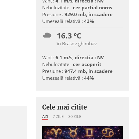
Vânt :
4.1 m/s, directia : NV
Nebulozitate :
cer partial noros
Presiune :
929.0 mb, in scadere
Umezeală relativă :
43%
16.3 ºC
în Brasov ghimbav
Vânt :
6.1 m/s, directia : NV
Nebulozitate :
cer acoperit
Presiune :
947.4 mb, in scadere
Umezeală relativă :
44%
Cele mai citite
AZI
7 ZILE
30 ZILE