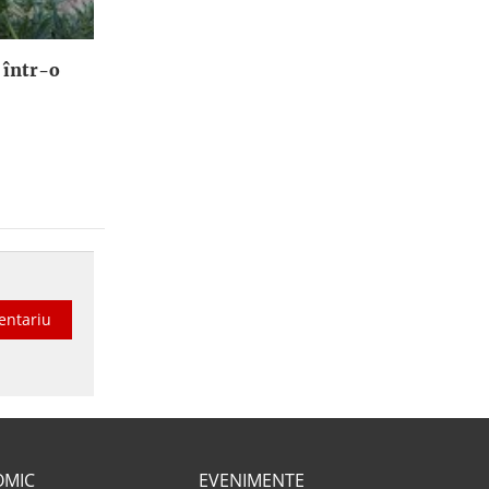
 într-o
entariu
OMIC
EVENIMENTE