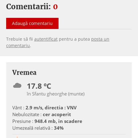
Comentarii:
0
Adaugă comentariu
Trebuie să fii
autentificat
pentru a putea
posta un
comentariu
.
Vremea
17.8 ºC
în Sfantu gheorghe (munte)
Vânt :
2.9 m/s, directia : VNV
Nebulozitate :
cer acoperit
Presiune :
948.4 mb, in scadere
Umezeală relativă :
34%