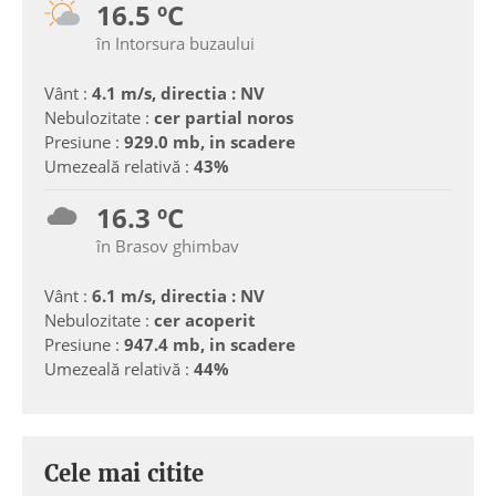
16.5 ºC
în Intorsura buzaului
Vânt :
4.1 m/s, directia : NV
Nebulozitate :
cer partial noros
Presiune :
929.0 mb, in scadere
Umezeală relativă :
43%
16.3 ºC
în Brasov ghimbav
Vânt :
6.1 m/s, directia : NV
Nebulozitate :
cer acoperit
Presiune :
947.4 mb, in scadere
Umezeală relativă :
44%
Cele mai citite