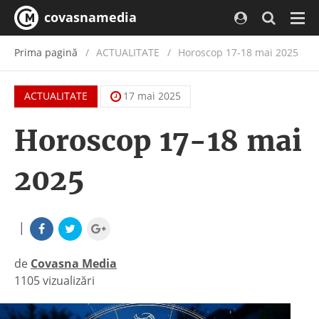
covasnamedia
Navi
Prima pagină
ACTUALITATE
/
Horoscop 17-18 mai 2025
ACTUALITATE
17 mai 2025
Horoscop 17-18 mai
2025
|
de
Covasna Media
1105 vizualizări
|