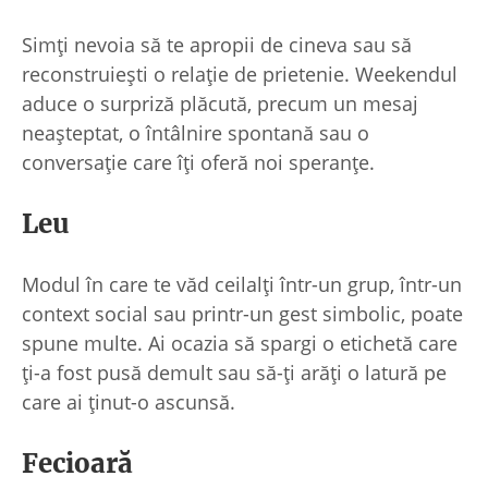
Simți nevoia să te apropii de cineva sau să
reconstruiești o relație de prietenie. Weekendul
aduce o surpriză plăcută, precum un mesaj
neașteptat, o întâlnire spontană sau o
conversație care îți oferă noi speranțe.
Leu
Modul în care te văd ceilalți într-un grup, într-un
context social sau printr-un gest simbolic, poate
spune multe. Ai ocazia să spargi o etichetă care
ți-a fost pusă demult sau să-ți arăți o latură pe
care ai ținut-o ascunsă.
Fecioară