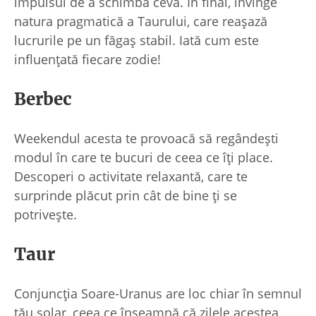
impulsul de a schimba ceva. În final, învinge
natura pragmatică a Taurului, care reașază
lucrurile pe un făgaș stabil. Iată cum este
influențată fiecare zodie!
Berbec
Weekendul acesta te provoacă să regândești
modul în care te bucuri de ceea ce îți place.
Descoperi o activitate relaxantă, care te
surprinde plăcut prin cât de bine ți se
potrivește.
Taur
Conjuncția Soare-Uranus are loc chiar în semnul
tău solar, ceea ce înseamnă că zilele acestea