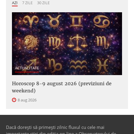
AZI
7 ZILE
30 ZILE
ACTUALITATE
Horoscop 8-9 august 2026 (previziuni de
weekend)
8 aug 2026
Dacă dorești să primești zilnic fluxul cu cele mai
importante știri din ediția on-line a Observatorului de