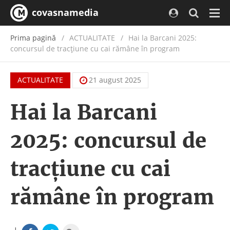
covasnamedia
Navi
Prima pagină
ACTUALITATE
/
Hai la Barcani 2025:
concursul de tracțiune cu cai rămâne în program
ACTUALITATE
21 august 2025
Hai la Barcani
2025: concursul de
tracțiune cu cai
rămâne în program