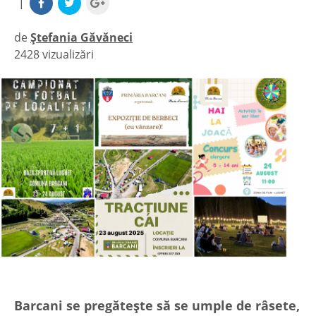
|
de
Ștefania Găvăneci
2428 vizualizări
|
Barcani se pregătește să se umple de râsete,