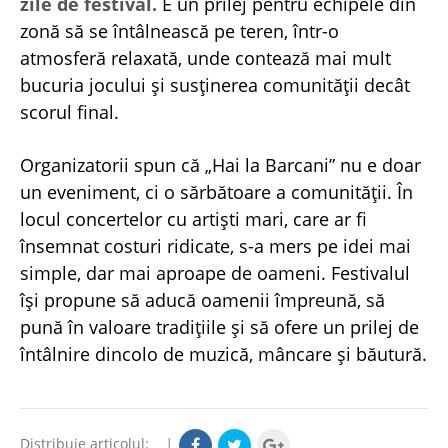
zile de festival.
E un prilej pentru echipele din
zonă să se întâlnească pe teren, într-o
atmosferă relaxată, unde contează mai mult
bucuria jocului și susținerea comunității decât
scorul final.
Organizatorii spun că „Hai la Barcani” nu e doar
un eveniment, ci o sărbătoare a comunității. În
locul concertelor cu artiști mari, care ar fi
însemnat costuri ridicate, s-a mers pe idei mai
simple, dar mai aproape de oameni. Festivalul
își propune să aducă oamenii împreună, să
pună în valoare tradițiile și să ofere un prilej de
întâlnire dincolo de muzică, mâncare și băutură.
Distribuie articolul:
|