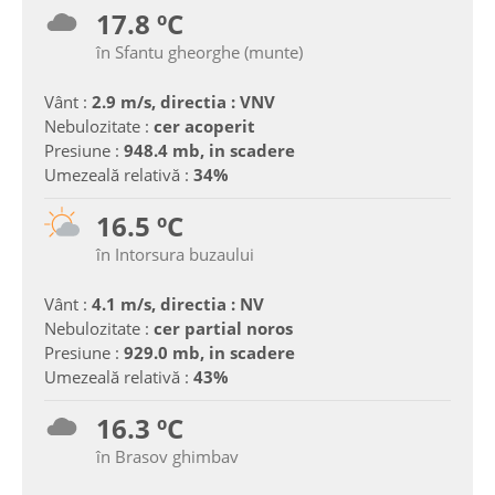
17.8 ºC
în Sfantu gheorghe (munte)
Vânt :
2.9 m/s, directia : VNV
Nebulozitate :
cer acoperit
Presiune :
948.4 mb, in scadere
Umezeală relativă :
34%
16.5 ºC
în Intorsura buzaului
Vânt :
4.1 m/s, directia : NV
Nebulozitate :
cer partial noros
Presiune :
929.0 mb, in scadere
Umezeală relativă :
43%
16.3 ºC
în Brasov ghimbav