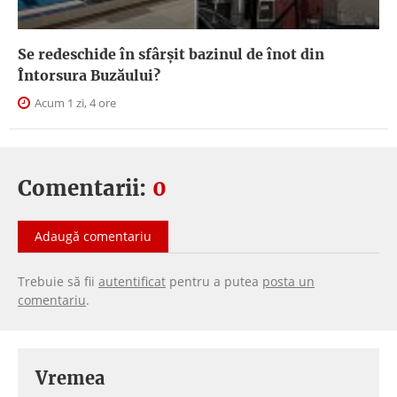
Se redeschide în sfârșit bazinul de înot din
Întorsura Buzăului?
Acum 1 zi, 4 ore
Comentarii:
0
Adaugă comentariu
Trebuie să fii
autentificat
pentru a putea
posta un
comentariu
.
Vremea