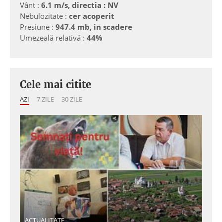
Vânt :
6.1 m/s, directia : NV
Nebulozitate :
cer acoperit
Presiune :
947.4 mb, in scadere
Umezeală relativă :
44%
Cele mai citite
AZI
7 ZILE
30 ZILE
ACTUALITATE