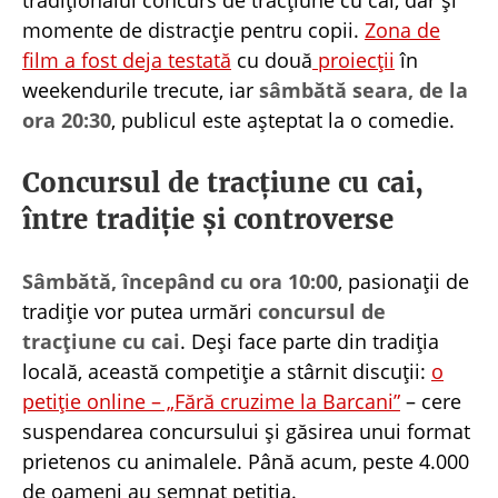
momente de distracție pentru copii.
Zona de
film a fost deja testată
cu două
proiecții
în
weekendurile trecute, iar
sâmbătă seara, de la
ora 20:30
, publicul este așteptat la o comedie.
Concursul de tracțiune cu cai,
între tradiție și controverse
Sâmbătă, începând cu ora 10:00
, pasionații de
tradiție vor putea urmări
concursul de
tracțiune cu cai
. Deși face parte din tradiția
locală, această competiție a stârnit discuții:
o
petiție online – „Fără cruzime la Barcani”
– cere
suspendarea concursului și găsirea unui format
prietenos cu animalele. Până acum, peste 4.000
de oameni au semnat petiția.