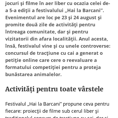
jocuri și filme în aer liber cu ocazia celei de-
a 5-a ediții a festivalului „Hai la Barcani”.
Evenimentul are loc pe 23 și 24 august și
promite două zile de activități pentru
întreaga comunitate, dar și pentru
vizitatorii din afara localității. Anul acesta,
însă, festivalul vine și cu unele controverse:
concursul de tracțiune cu cai a generat o
petiție online care cere o reevaluare a
formatului competiției pentru a proteja
bunăstarea animalelor.
Activități pentru toate vârstele
Festivalul „Hai la Barcani” propune ceva pentru
fiecare: proiecții de filme sub cerul liber și
tradiționalul concurs de tracțiune cu cai, dar și