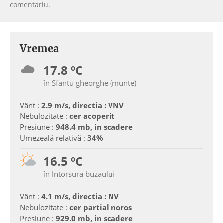
comentariu
.
Vremea
17.8 ºC
în Sfantu gheorghe (munte)
Vânt :
2.9 m/s, directia : VNV
Nebulozitate :
cer acoperit
Presiune :
948.4 mb, in scadere
Umezeală relativă :
34%
16.5 ºC
în Intorsura buzaului
Vânt :
4.1 m/s, directia : NV
Nebulozitate :
cer partial noros
Presiune :
929.0 mb, in scadere