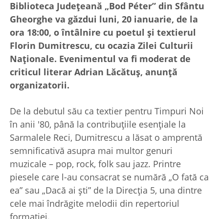
Biblioteca Județeană „Bod Péter” din Sfântu
Gheorghe va găzdui luni, 20 ianuarie, de la
ora 18:00, o întâlnire cu poetul și textierul
Florin Dumitrescu, cu ocazia Zilei Culturii
Naționale. Evenimentul va fi moderat de
criticul literar Adrian Lăcătuș, anunță
organizatorii.
De la debutul său ca textier pentru Timpuri Noi
în anii '80, până la contribuțiile esențiale la
Sarmalele Reci, Dumitrescu a lăsat o amprentă
semnificativă asupra mai multor genuri
muzicale – pop, rock, folk sau jazz. Printre
piesele care l-au consacrat se numără „O fată ca
ea” sau „Dacă ai ști” de la Direcția 5, una dintre
cele mai îndrăgite melodii din repertoriul
formației.