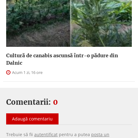
Cultură de canabis ascunsă într-o pădure din
Dalnic
Acum 1 zi, 16 ore
Comentarii:
0
Adaugă comentariu
Trebuie să fii
autentificat
pentru a putea
posta un