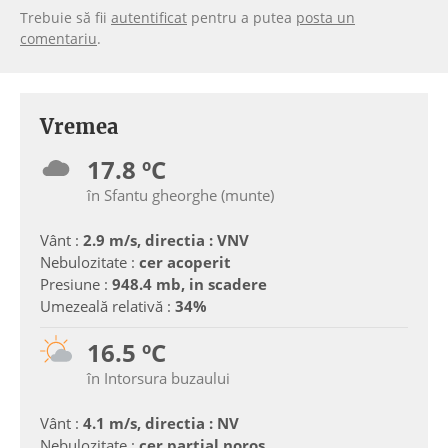
Trebuie să fii
autentificat
pentru a putea
posta un
comentariu
.
Vremea
17.8 ºC
în Sfantu gheorghe (munte)
Vânt :
2.9 m/s, directia : VNV
Nebulozitate :
cer acoperit
Presiune :
948.4 mb, in scadere
Umezeală relativă :
34%
16.5 ºC
în Intorsura buzaului
Vânt :
4.1 m/s, directia : NV
Nebulozitate :
cer partial noros