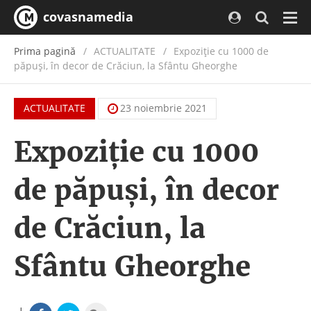
covasnamedia
Navi
Prima pagină
ACTUALITATE
/
Expoziție cu 1000 de
păpuși, în decor de Crăciun, la Sfântu Gheorghe
ACTUALITATE
23 noiembrie 2021
Expoziție cu 1000
de păpuși, în decor
de Crăciun, la
Sfântu Gheorghe