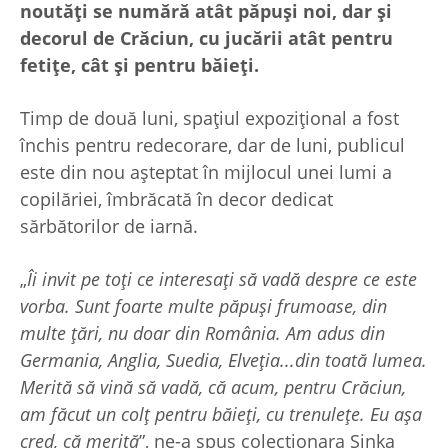
noutăți se numără atât păpuși noi, dar și
decorul de Crăciun, cu jucării atât pentru
fetițe, cât și pentru băieți.
Timp de două luni, spațiul expozițional a fost
închis pentru redecorare, dar de luni, publicul
este din nou așteptat în mijlocul unei lumi a
copilăriei, îmbrăcată în decor dedicat
sărbătorilor de iarnă.
„
Îi invit pe toți ce interesați să vadă despre ce este
vorba. Sunt foarte multe păpuși frumoase, din
multe țări, nu doar din România. Am adus din
Germania, Anglia, Suedia, Elveția...din toată lumea.
Merită să vină să vadă, că acum, pentru Crăciun,
am făcut un colț pentru băieți, cu trenulețe. Eu așa
cred, că merită
”, ne-a spus colecționara Sinka