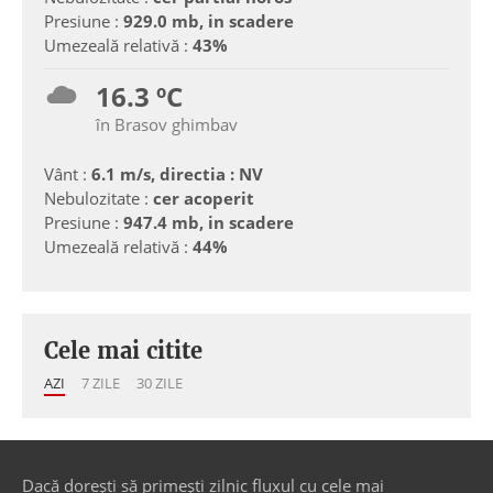
Presiune :
929.0 mb, in scadere
Umezeală relativă :
43%
16.3 ºC
în Brasov ghimbav
Vânt :
6.1 m/s, directia : NV
Nebulozitate :
cer acoperit
Presiune :
947.4 mb, in scadere
Umezeală relativă :
44%
Cele mai citite
AZI
7 ZILE
30 ZILE
Dacă dorești să primești zilnic fluxul cu cele mai