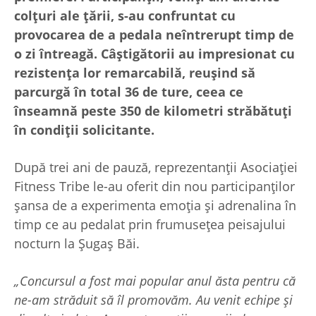
colțuri ale țării, s-au confruntat cu
provocarea de a pedala neîntrerupt timp de
o zi întreagă. Câștigătorii au impresionat cu
rezistența lor remarcabilă, reușind să
parcurgă în total 36 de ture, ceea ce
înseamnă peste 350 de kilometri străbătuți
în condiții solicitante.
După trei ani de pauză, reprezentanții Asociației
Fitness Tribe le-au oferit din nou participanților
șansa de a experimenta emoția și adrenalina în
timp ce au pedalat prin frumusețea peisajului
nocturn la Şugaş Băi.
„Concursul a fost mai popular anul ăsta pentru că
ne-am străduit să îl promovăm. Au venit echipe și