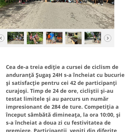
Previous
Next
Cea de-a treia ediție a cursei de ciclism de
anduranță Șugaș 24H s-a încheiat cu bucurie
și satisfacție pentru cei 42 de participanți
curajoși. Timp de 24 de ore, cicliștii și-au
testat limitele și au parcurs un număr
impresionant de 284 de ture. Competiția a
început sâmbătă dimineața, la ora 10:00, și
s-a încheiat a doua zi cu festivitatea de
premiere. Participanții, veniți din diferite