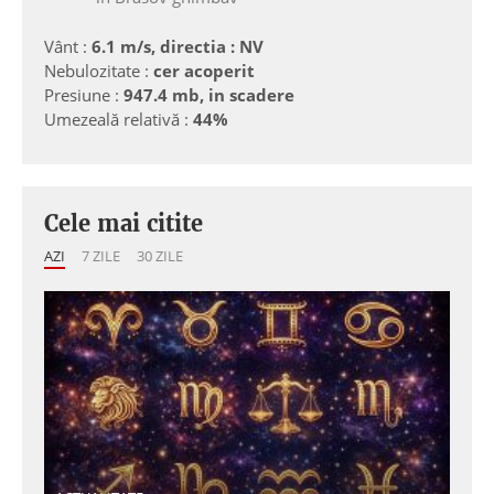
Vânt :
6.1 m/s, directia : NV
Nebulozitate :
cer acoperit
Presiune :
947.4 mb, in scadere
Umezeală relativă :
44%
Cele mai citite
AZI
7 ZILE
30 ZILE