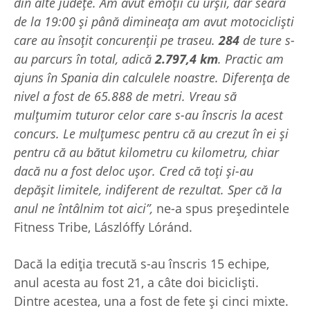
din alte județe. Am avut emoții cu urșii, dar seara
de la 19:00 și până dimineața am avut motocicliști
care au însoțit concurenții pe traseu.
284
de ture s-
au parcurs în total, adică
2.797,4 km
. Practic am
ajuns în Spania din calculele noastre. Diferența de
nivel a fost de 65.888 de metri. Vreau să
mulțumim tuturor celor care s-au înscris la acest
concurs. Le mulțumesc pentru că au crezut în ei și
pentru că au bătut kilometru cu kilometru, chiar
dacă nu a fost deloc ușor. Cred că toți și-au
depășit limitele, indiferent de rezultat. Sper că la
anul ne întâlnim tot aici”,
ne-a spus președintele
Fitness Tribe, Lászlóffy Lóránd.
Dacă la ediția trecută s-au înscris 15 echipe,
anul acesta au fost 21, a câte doi bicicliști.
Dintre acestea, una a fost de fete și cinci mixte.