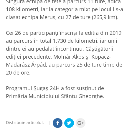
Singura echipa de fete a parcurs 11 ture, adică
108 kilometri, iar la categoria mixt pe locul I s-a
clasat echipa Merus, cu 27 de ture (265,9 km).
Cei 26 de participanți înscriși la ediția din 2019
au parcurs în total 1.730 de kilometri, iar unii
dintre ei au pedalat încontinuu. Câștigătorii
ediției precedente, Molnár Ákos și Kopacz-
Madarász Árpád, au parcurs 25 de ture timp de
20 de ore.
Programul Șugaș 24H a fost susținut de
Primăria Municipiului Sfântu Gheorghe.
Distribuie articolul:
|