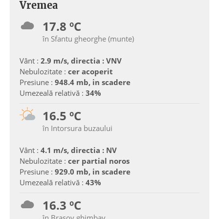
Vremea
17.8 ºC
în Sfantu gheorghe (munte)
Vânt :
2.9 m/s, directia : VNV
Nebulozitate :
cer acoperit
Presiune :
948.4 mb, in scadere
Umezeală relativă :
34%
16.5 ºC
în Intorsura buzaului
Vânt :
4.1 m/s, directia : NV
Nebulozitate :
cer partial noros
Presiune :
929.0 mb, in scadere
Umezeală relativă :
43%
16.3 ºC
în Brasov ghimbav