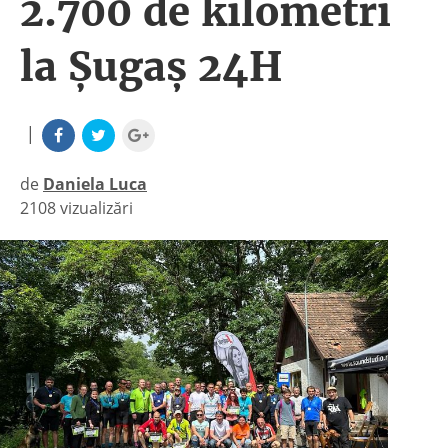
2.700 de kilometri
la Șugaș 24H
|
de
Daniela Luca
2108 vizualizări
|