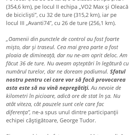
(354,6 km), pe locul II echipa „VO2 Max și Oleacă
de bicicliști”, cu 32 de ture (315,2 km), iar pe
locul III „Avanti74”, cu 26 de ture (256,1 km).
„Oamenii din punctele de control au fost foarte
mișto, dar și traseul. Cea mai grea parte a fost
ploaia de dimineață, dar nu ne-am oprit deloc. Am
făcut 36 de ture. Nu aveam așteptări în legătură cu
numărul turelor, dar ne doream podiumul.
Sfatul
nostru pentru cei care vor să facă provocarea
asta este să nu vină nepregătiți.
Au nevoie de
kilometri în picioare, adică ore de stat în șa. Nu
atât viteza, cât pauzele sunt cele care fac
diferența”,
ne-a spus unul dintre participanții
echipei câștigătoare, George Tudor.