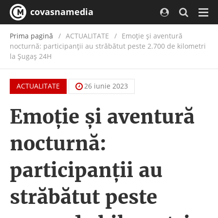
covasnamedia
Navi
Prima pagină
ACTUALITATE
/
Emoție și aventură
nocturnă: participanții au străbătut peste 2.700 de kilometri
la Șugaș 24H
ACTUALITATE
26 iunie 2023
Emoție și aventură
nocturnă:
participanții au
străbătut peste