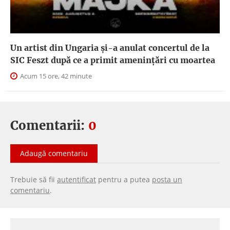
Un artist din Ungaria și-a anulat concertul de la
SIC Feszt după ce a primit amenințări cu moartea
Acum 15 ore, 42 minute
Comentarii:
0
Adaugă comentariu
Trebuie să fii
autentificat
pentru a putea
posta un
comentariu
.