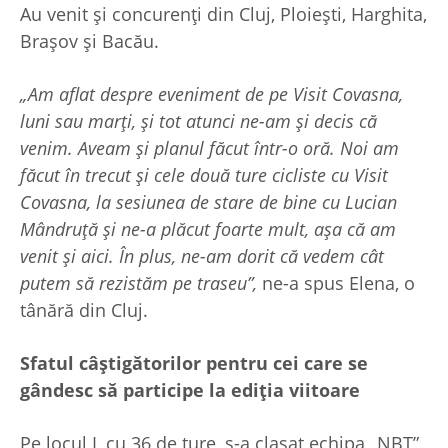
Au venit și concurenți din Cluj, Ploiești, Harghita,
Brașov și Bacău.
„Am aflat despre eveniment de pe Visit Covasna,
luni sau marți, și tot atunci ne-am și decis că
venim. Aveam și planul făcut într-o oră. Noi am
făcut în trecut și cele două ture cicliste cu Visit
Covasna, la sesiunea de stare de bine cu Lucian
Mândruță și ne-a plăcut foarte mult, așa că am
venit și aici. În plus, ne-am dorit că vedem cât
putem să rezistăm pe traseu”,
ne-a spus Elena, o
tânără din Cluj.
Sfatul câștigătorilor pentru cei care se
gândesc să participe la ediția viitoare
Pe locul I, cu 36 de ture, s-a clasat echipa „NBT”