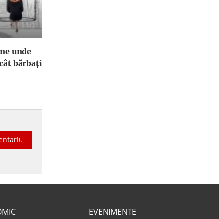
ene unde
cât bărbați
entariu
OMIC
EVENIMENTE