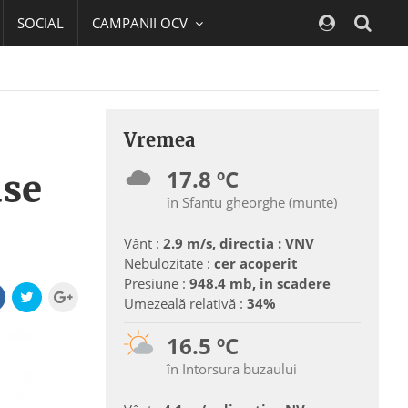
SOCIAL
CAMPANII OCV
Navig
Vremea
17.8 ºC
use
în Sfantu gheorghe (munte)
Vânt :
2.9 m/s, directia : VNV
Nebulozitate :
cer acoperit
Presiune :
948.4 mb, in scadere
Umezeală relativă :
34%
16.5 ºC
în Intorsura buzaului