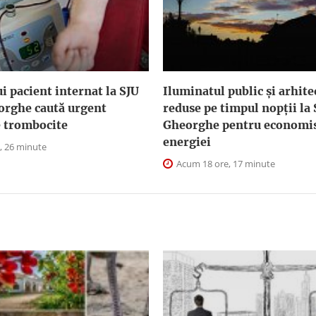
i pacient internat la SJU
Iluminatul public şi arhite
orghe caută urgent
reduse pe timpul nopţii la
e trombocite
Gheorghe pentru economis
energiei
, 26 minute
Acum 18 ore, 17 minute