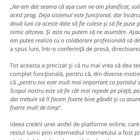
„
Ne-am dat seama că așa cum ne-am planificat, sol
acest prag. Deja sistemul este funcțional, dar încărc
două luni ca aceste date să fie culese și să fie pus
nimic altceva. Și asta nu putem să ne asumăm. Așada
am putea realiza cu o colaborare profesională să de
a spus luni, într-o conferință de presă, directoa
Tot aceasta a precizat și că nu mai vrea să dea te
complet funcțională, pentru că, din diverse motiv
că „
pentru noi este mult mai important ca portalul s
Scopul nostru este să fie cât mai repede pe piață, pen
dar trebuie să îl facem foarte bine gândit și cu asu
foarte mult de timp
”.
Ideea creării unei astfel de platforme online, car
restul lumii prin intermediul internetului a fost