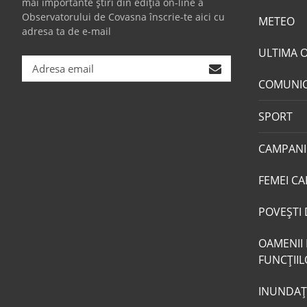
mai importante știri din ediția on-line a
Observatorului de Covasna înscrie-te aici cu
METEO
adresa ta de e-mail
ULTIMA 
COMUNI
SPORT
CAMPANI
FEMEI CA
POVEŞTI 
OAMENII 
FUNCŢII
INUNDAŢI