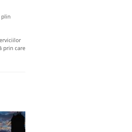
 plin
rviciilor
ă prin care