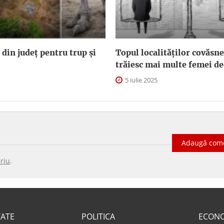
 din județ pentru trup și
Topul localităților covăsn
trăiesc mai multe femei de
5 iulie 2025
Adaugă com
riu
.
TATE
POLITICA
ECON