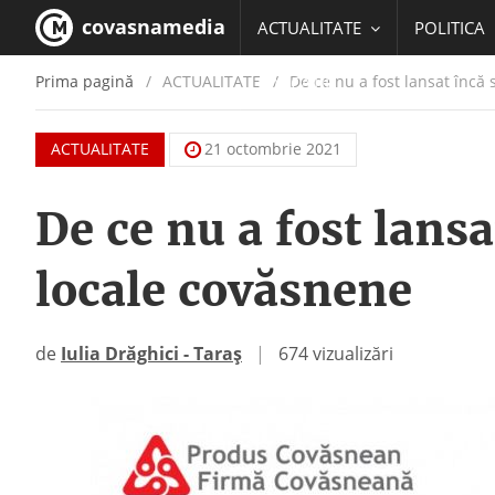
covasnamedia
ACTUALITATE
POLITICA
Prima pagină
ACTUALITATE
/
De ce nu a fost lansat încă 
EDUCATIE
ACTUALITATE
21 octombrie 2021
De ce nu a fost lansa
locale covăsnene
de
Iulia Drăghici - Taraș
|
674 vizualizări