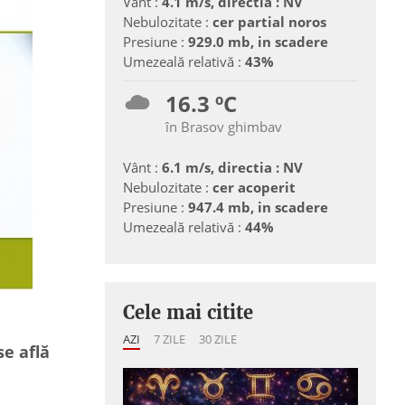
Vânt :
4.1 m/s, directia : NV
Nebulozitate :
cer partial noros
Presiune :
929.0 mb, in scadere
Umezeală relativă :
43%
16.3 ºC
în Brasov ghimbav
Vânt :
6.1 m/s, directia : NV
Nebulozitate :
cer acoperit
Presiune :
947.4 mb, in scadere
Umezeală relativă :
44%
Cele mai citite
AZI
7 ZILE
30 ZILE
se află