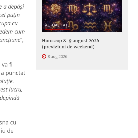
e a depăși
cel puțin
ocupa cu
ACTUALITATE
 vedem cum
funcțiune
”,
Horoscop 8-9 august 2026
(previziuni de weekend)
8 aug 2026
va fi
 a punctat
luție.
est lucru,
 depindă
asna cu
diu de