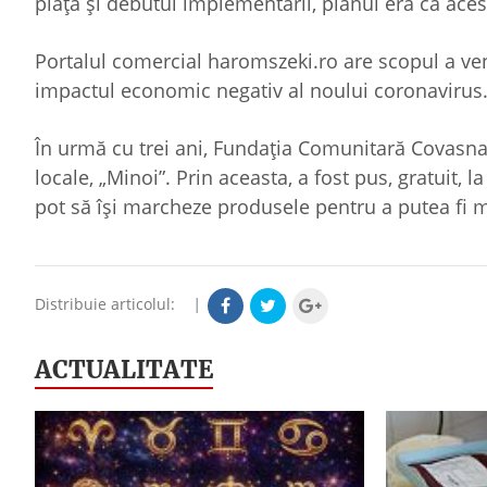
piață și debutul implementării, planul era ca ace
Portalul comercial haromszeki.ro are scopul a veni 
impactul economic negativ al noului coronavirus
În urmă cu trei ani, Fundația Comunitară Covasna
locale, „Minoi”. Prin aceasta, a fost pus, gratuit, 
pot să își marcheze produsele pentru a putea fi m
Distribuie articolul:
|
ACTUALITATE