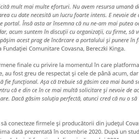
icită mult mai multe eforturi. Nu avem resursa umană d
area cu date necesită un lucru foarte intens. E nevoie de 
e pe portal. Însă asta ar însemna că nu ne-am mai putea 
r, acum suntem în discuții cu organizații, cu firme, să
pășim acest prag de încărcare a portalului și punere în 
rea Fundației Comunitare Covasna, Bereczki Kinga.
rmene finale cu privire la momentul în care platforma 
e, au fost greu de respectat și cele de până acum, dar
ă fie funcțional. Așa că trebuie să găsim cea mai bună so
tru că e din ce în ce mai multă solicitare și nevoie de ac
mare. Dacă găsim soluția perfectă, atunci cred că nu o să
e să conecteze firmele și producătorii din județul Cov
 prima dată prezentată în octombrie 2020. După un stu