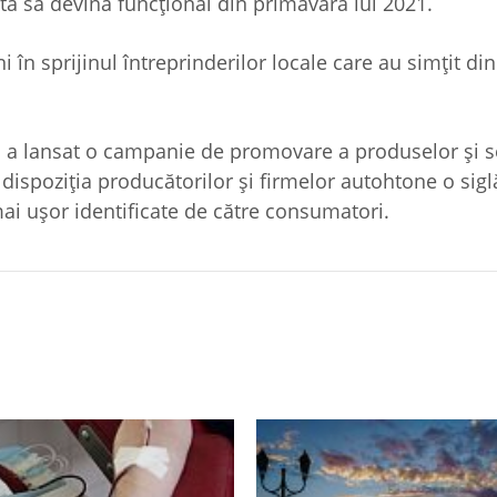
sta să devină funcțional din primăvara lui 2021.
în sprijinul întreprinderilor locale care au simțit din
.
 a lansat o campanie de promovare a produselor și se
la dispoziția producătorilor și firmelor autohtone o sigl
ai ușor identificate de către consumatori.