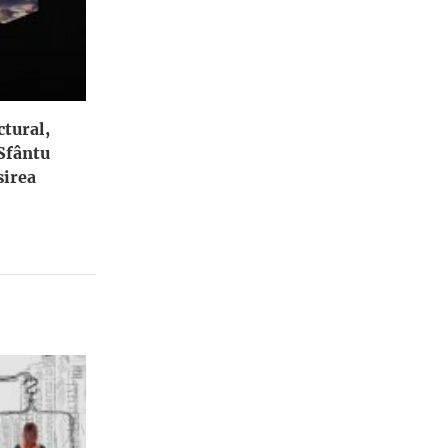
ctural,
 Sfântu
irea