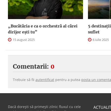
„Bucătăria e ca o orchestră al cărei
5 destinații
dirijor ești tu”
suflet
15 august 2025
6 iulie 2025
Comentarii:
0
Trebuie să fii
autentificat
pentru a putea
posta un comenta
Dacă dorești să primești zilnic fluxul cu cele
ACTUALI