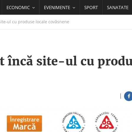
ECONOMIC
EVENIMENTE
SPORT
SANATATE
site-ul cu produse locale covăsnene
t încă site-ul cu prod
|