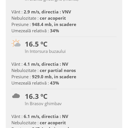
Vânt :
2.9 m/s, directia : VNV
Nebulozitate :
cer acoperit
Presiune :
948.4 mb, in scadere
Umezeală relativă :
34%
16.5 ºC
în Intorsura buzaului
Vânt :
4.1 m/s, directia : NV
Nebulozitate :
cer partial noros
Presiune :
929.0 mb, in scadere
Umezeală relativă :
43%
16.3 ºC
în Brasov ghimbav
Vânt :
6.1 m/s, directia : NV
Nebulozitate :
cer acoperit