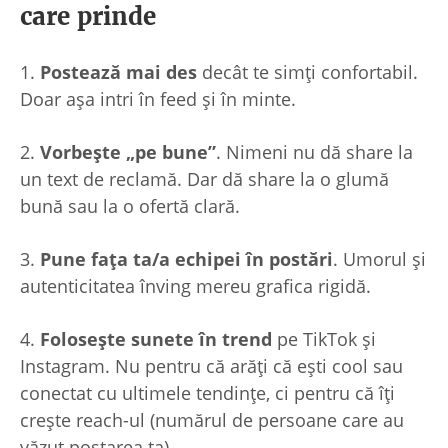
care prinde
1.
Postează mai des
decât te simți confortabil.
Doar așa intri în feed și în minte.
2.
Vorbește „pe bune”
. Nimeni nu dă share la
un text de reclamă. Dar dă share la o glumă
bună sau la o ofertă clară.
3.
Pune fața ta/a echipei în postări
. Umorul și
autenticitatea înving mereu grafica rigidă.
4.
Folosește sunete în trend
pe TikTok și
Instagram. Nu pentru că arăți că ești cool sau
conectat cu ultimele tendințe, ci pentru că îți
crește reach-ul (numărul de persoane care au
văzut postarea ta).