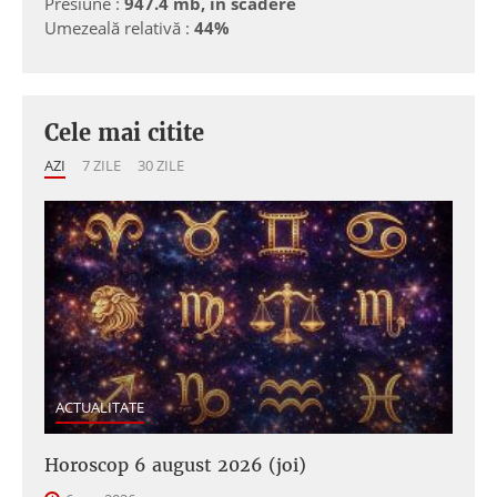
Presiune :
947.4 mb, in scadere
Umezeală relativă :
44%
Cele mai citite
AZI
7 ZILE
30 ZILE
ACTUALITATE
Horoscop 6 august 2026 (joi)