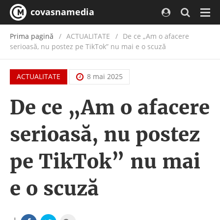
covasnamedia
Navi
Prima pagină
ACTUALITATE
/
De ce „Am o afacere
serioasă, nu postez pe TikTok” nu mai e o scuză
ACTUALITATE
8 mai 2025
De ce „Am o afacere
serioasă, nu postez
pe TikTok” nu mai
e o scuză