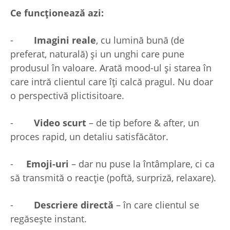
Ce funcționează azi:
-
Imagini reale
, cu lumină bună (de
preferat, naturală) și un unghi care pune
produsul în valoare. Arată mood-ul și starea în
care intră clientul care îți calcă pragul. Nu doar
o perspectivă plictisitoare.
-
Video scurt
– de tip before & after, un
proces rapid, un detaliu satisfăcător.
-
Emoji-uri
– dar nu puse la întâmplare, ci ca
să transmită o reacție (poftă, surpriză, relaxare).
-
Descriere directă
– în care clientul se
regăsește instant.