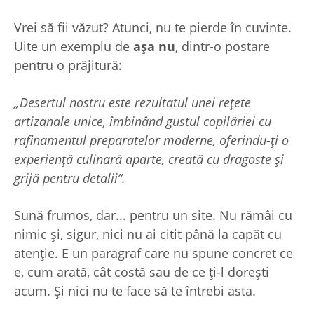
Vrei să fii văzut? Atunci, nu te pierde în cuvinte.
Uite un exemplu de
așa nu
, dintr-o postare
pentru o prăjitură:
„Desertul nostru este rezultatul unei rețete
artizanale unice, îmbinând gustul copilăriei cu
rafinamentul preparatelor moderne, oferindu-ți o
experiență culinară aparte, creată cu dragoste și
grijă pentru detalii”.
Sună frumos, dar... pentru un site. Nu rămâi cu
nimic și, sigur, nici nu ai citit până la capăt cu
atenție. E un paragraf care nu spune concret ce
e, cum arată, cât costă sau de ce ți-l dorești
acum. Și nici nu te face să te întrebi asta.