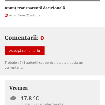
Anunţ transparenţă decizională
Acum 6 ore, 22 minute
Comentarii:
0
Adaugă comentariu
Trebuie să fii
autentificat
pentru a putea
posta un
comentariu
.
Vremea
17.8 ºC
în Sfantu gheorghe (munte)