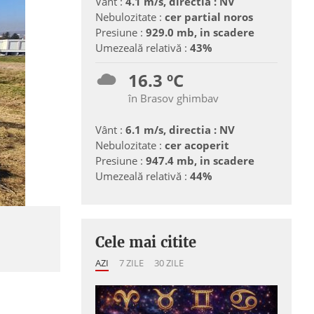
Vânt :
4.1 m/s, directia : NV
Nebulozitate :
cer partial noros
Presiune :
929.0 mb, in scadere
Umezeală relativă :
43%
16.3 ºC
în Brasov ghimbav
Vânt :
6.1 m/s, directia : NV
Nebulozitate :
cer acoperit
Presiune :
947.4 mb, in scadere
Umezeală relativă :
44%
Cele mai citite
AZI
7 ZILE
30 ZILE