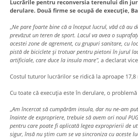
Lucrările pentru reconversia terenului din jur
derulare. Două firme se ocupă de execuție, B
„
Ne pare foarte bine că a început lucrul, văd că au def
prevăzut un teren de sport. Lacul va avea o suprafaț
acestei zone de agrement, cu grupuri sanitare, cu l
pistă de biciclete și trotuar pentru pietoni în jurul 
artificiale, care duce la insula mare”,
a declarat vic
Costul tuturor lucrărilor se ridică la aproape 17,8
Cu toate că execuția este în derulare, o problemă
„
Am încercat să cumpărăm insula, dar nu ne-am putut
înainte de expropriere, trebuie să avem ori noul PUG
pentru care poate fi aplicată legea exproprierii de util
sigur, însă nu știm cum se va sincroniza cu aceste luc