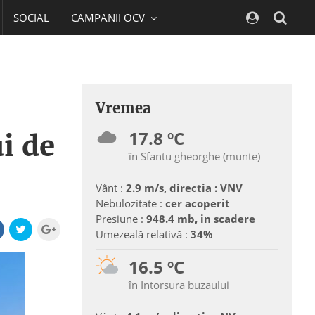
SOCIAL
CAMPANII OCV
Navig
Vremea
17.8 ºC
i de
în Sfantu gheorghe (munte)
Vânt :
2.9 m/s, directia : VNV
Nebulozitate :
cer acoperit
Presiune :
948.4 mb, in scadere
Umezeală relativă :
34%
16.5 ºC
în Intorsura buzaului