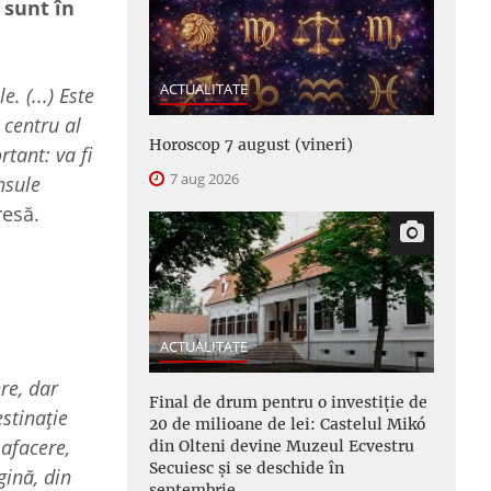
 sunt în
ACTUALITATE
. (...)
Este
 centru al
Horoscop 7 august (vineri)
tant: va fi
7 aug 2026
nsule
resă.
ACTUALITATE
re, dar
Final de drum pentru o investiție de
stinație
20 de milioane de lei: Castelul Mikó
 afacere,
din Olteni devine Muzeul Ecvestru
Secuiesc și se deschide în
gină, din
septembrie