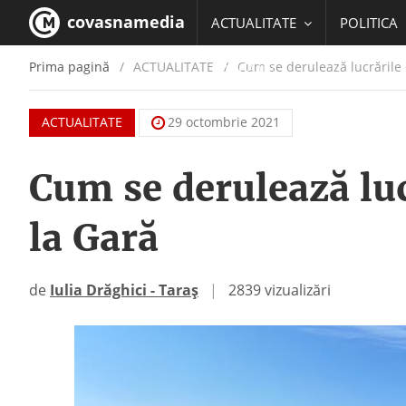
covasnamedia
ACTUALITATE
POLITICA
Prima pagină
ACTUALITATE
/
Cum se derulează lucrările 
EDUCATIE
ACTUALITATE
29 octombrie 2021
Cum se derulează luc
la Gară
de
Iulia Drăghici - Taraș
|
2839 vizualizări