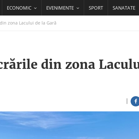
ECONOMIC
EVENIMENTE
SPORT
SANATATE
din zona Lacului de la Gară
rările din zona Laculu
|