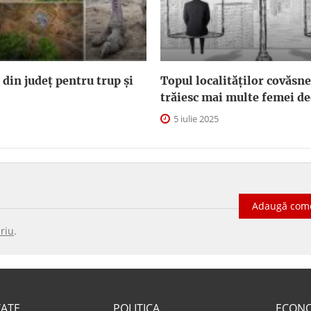
 din județ pentru trup și
Topul localităților covăsn
trăiesc mai multe femei de
5 iulie 2025
Adaugă com
riu
.
TATE
POLITICA
ECON