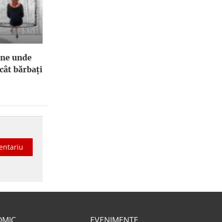
ene unde
cât bărbați
entariu
OMIC
EVENIMENTE