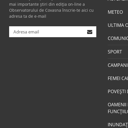
mai importante știri din ediția on-line a
Observatorului de Covasna înscrie-te aici cu
METEO
adresa ta de e-mail
ULTIMA 
COMUNI
SPORT
CAMPANI
FEMEI CA
POVEŞTI 
OAMENII 
FUNCŢII
INUNDAŢI