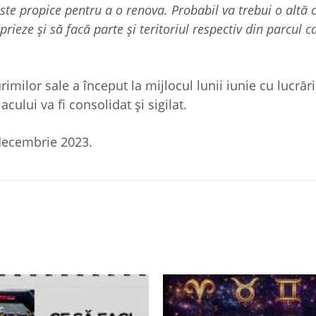
ste propice pentru a o renova. Probabil va trebui o altă c
rieze și să facă parte și teritoriul respectiv din parcul c
rimilor sale a început la mijlocul lunii iunie cu lucrări
cului va fi consolidat și sigilat.
n decembrie 2023.