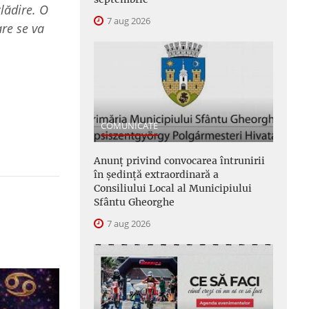
lădire. O
7 aug 2026
are se va
COMUNICATE
Anunţ privind convocarea întrunirii
în şedinţă extraordinară a
Consiliului Local al Municipiului
Sfântu Gheorghe
7 aug 2026