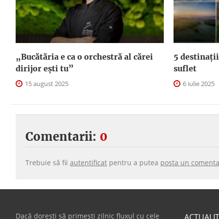
„Bucătăria e ca o orchestră al cărei
5 destinații
dirijor ești tu”
suflet
15 august 2025
6 iulie 2025
Comentarii:
0
Trebuie să fii
autentificat
pentru a putea
posta un comenta
Dacă dorești să primești zilnic fluxul cu cele
ACTUALI