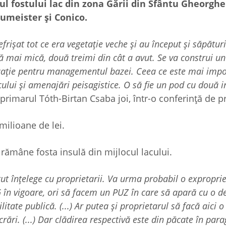
ul fostului lac din zona Gării din Sfântu Gheorghe
aumeister și Conico.
rișat tot ce era vegetație veche și au început și săpăturile
ă mai mică, două treimi din cât a avut. Se va construi un
ocație pentru managementul bazei. Ceea ce este mai impor
lacului și amenajări peisagistice. O să fie un pod cu două i
eprimarul Tóth-Birtan Csaba joi, într-o conferință de p
 milioane de lei.
 rămâne fosta insulă din mijlocul lacului.
 înțelege cu proprietarii. Va urma probabil o exproprie
 în vigoare, ori să facem un PUZ în care să apară cu o de
itate publică. (...) Ar putea și proprietarul să facă aici o
rări. (...) Dar clădirea respectivă este din păcate în para