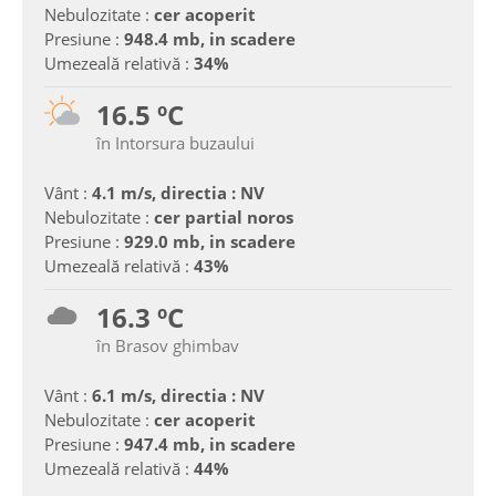
Nebulozitate :
cer acoperit
Presiune :
948.4 mb, in scadere
Umezeală relativă :
34%
16.5 ºC
în Intorsura buzaului
Vânt :
4.1 m/s, directia : NV
Nebulozitate :
cer partial noros
Presiune :
929.0 mb, in scadere
Umezeală relativă :
43%
16.3 ºC
în Brasov ghimbav
Vânt :
6.1 m/s, directia : NV
Nebulozitate :
cer acoperit
Presiune :
947.4 mb, in scadere
Umezeală relativă :
44%