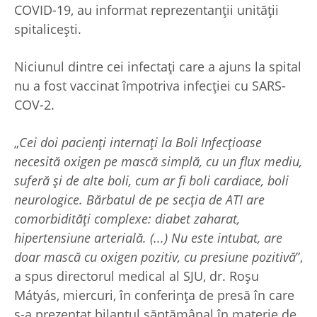
COVID-19, au informat reprezentanții unității
spitalicești.
Niciunul dintre cei infectați care a ajuns la spital
nu a fost vaccinat împotriva infecției cu SARS-
COV-2.
„
Cei doi pacienți internați la Boli Infecțioase
necesită oxigen pe mască simplă, cu un flux mediu,
suferă și de alte boli, cum ar fi boli cardiace, boli
neurologice. Bărbatul de pe secția de ATI are
comorbidități complexe: diabet zaharat,
hipertensiune arterială. (...) Nu este intubat, are
doar mască cu oxigen pozitiv, cu presiune pozitivă
”,
a spus directorul medical al SJU, dr. Roșu
Mátyás, miercuri, în conferința de presă în care
s-a prezentat bilanțul săptămânal în materie de