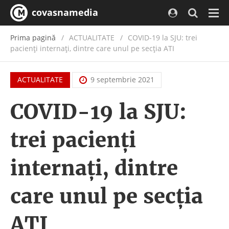
covasnamedia
Navi
Prima pagină
ACTUALITATE
/
COVID-19 la SJU: trei
pacienți internați, dintre care unul pe secția ATI
ACTUALITATE
9 septembrie 2021
COVID-19 la SJU:
trei pacienți
internați, dintre
care unul pe secția
ATI