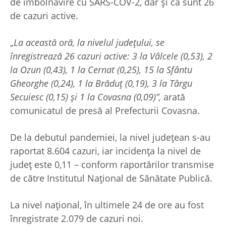
de îmbolnăvire cu SARS-COV-2, dar și că sunt 26
de cazuri active.
„
La această oră, la nivelul județului, se
înregistrează 26 cazuri active: 3 la Vâlcele (0,53), 2
la Ozun (0,43), 1 la Cernat (0,25), 15 la Sfântu
Gheorghe (0,24), 1 la Brăduț (0,19), 3 la Târgu
Secuiesc (0,15) și 1 la Covasna (0,09)”,
arată
comunicatul de presă al Prefecturii Covasna.
De la debutul pandemiei, la nivel județean s-au
raportat 8.604 cazuri, iar incidența la nivel de
județ este 0,11 – conform raportărilor transmise
de către Institutul Național de Sănătate Publică.
La nivel național, în ultimele 24 de ore au fost
înregistrate 2.079 de cazuri noi.