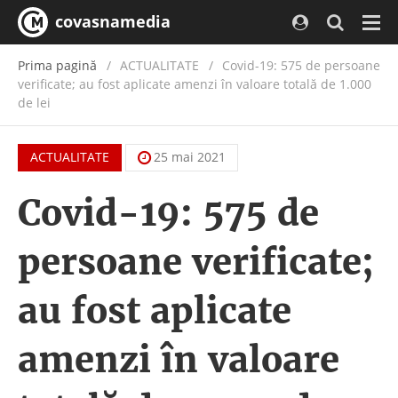
covasnamedia
Navi
Prima pagină
ACTUALITATE
/
Covid-19: 575 de persoane
verificate; au fost aplicate amenzi în valoare totală de 1.000
de lei
ACTUALITATE
25 mai 2021
Covid-19: 575 de
persoane verificate;
au fost aplicate
amenzi în valoare