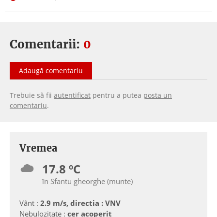
Comentarii:
0
Adaugă comentariu
Trebuie să fii
autentificat
pentru a putea
posta un
comentariu
.
Vremea
17.8 ºC
în Sfantu gheorghe (munte)
Vânt :
2.9 m/s, directia : VNV
Nebulozitate :
cer acoperit