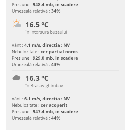
Presiune :
948.4 mb, in scadere
Umezeală relativă :
34%
16.5 ºC
în Intorsura buzaului
Vânt :
4.1 m/s, directia : NV
Nebulozitate :
cer partial noros
Presiune :
929.0 mb, in scadere
Umezeală relativă :
43%
16.3 ºC
în Brasov ghimbav
Vânt :
6.1 m/s, directia : NV
Nebulozitate :
cer acoperit
Presiune :
947.4 mb, in scadere
Umezeală relativă :
44%