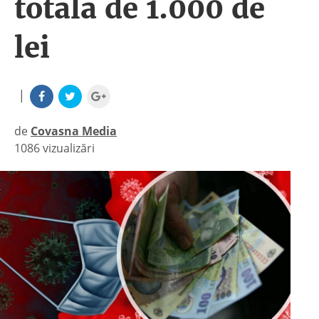
totală de 1.000 de
lei
|
de
Covasna Media
1086 vizualizări
|