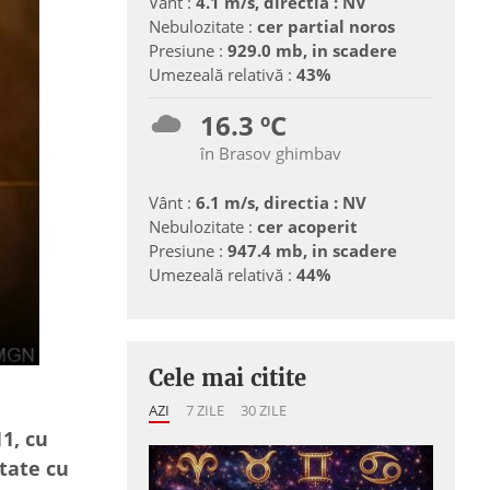
Vânt :
4.1 m/s, directia : NV
Nebulozitate :
cer partial noros
Presiune :
929.0 mb, in scadere
Umezeală relativă :
43%
16.3 ºC
în Brasov ghimbav
Vânt :
6.1 m/s, directia : NV
Nebulozitate :
cer acoperit
Presiune :
947.4 mb, in scadere
Umezeală relativă :
44%
Cele mai citite
AZI
7 ZILE
30 ZILE
1, cu
tate cu