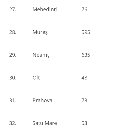
27.
Mehedinți
76
28.
Mureș
595
29.
Neamț
635
30.
Olt
48
31.
Prahova
73
32.
Satu Mare
53