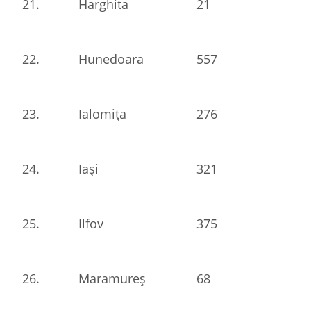
21.
Harghita
21
22.
Hunedoara
557
23.
Ialomița
276
24.
Iași
321
25.
Ilfov
375
26.
Maramureș
68