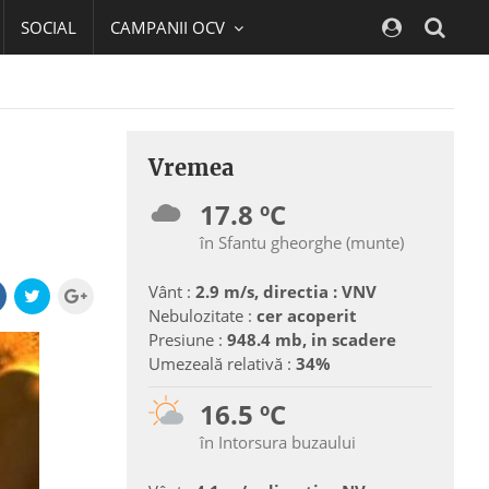
SOCIAL
CAMPANII OCV
Navig
Vremea
17.8 ºC
în Sfantu gheorghe (munte)
Vânt :
2.9 m/s, directia : VNV
Nebulozitate :
cer acoperit
Presiune :
948.4 mb, in scadere
Umezeală relativă :
34%
16.5 ºC
în Intorsura buzaului