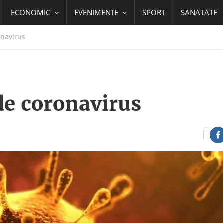
ECONOMIC
EVENIMENTE
SPORT
SANATATE
onavirus
de coronavirus
|