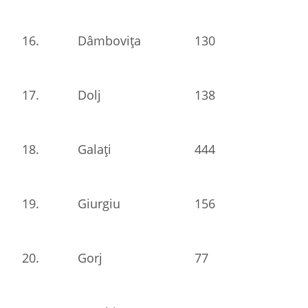
16.
Dâmbovița
130
17.
Dolj
138
18.
Galați
444
19.
Giurgiu
156
20.
Gorj
77