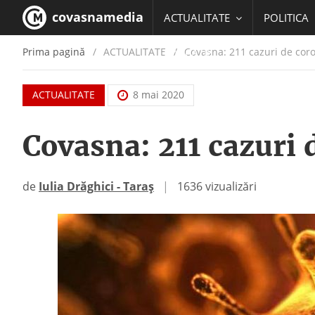
covasnamedia
ACTUALITATE
POLITICA
Prima pagină
ACTUALITATE
/
Covasna: 211 cazuri de cor
EDUCATIE
ACTUALITATE
8 mai 2020
Covasna: 211 cazuri 
de
Iulia Drăghici - Taraș
|
1636 vizualizări