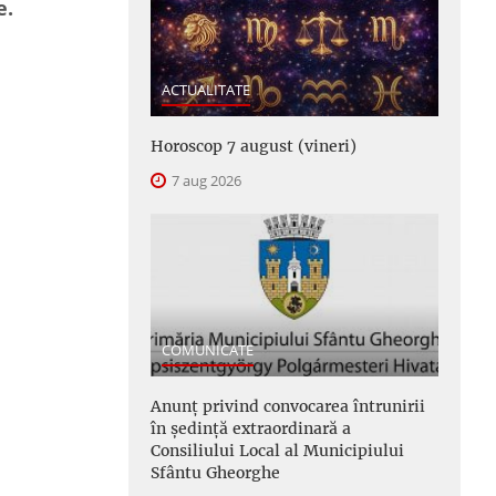
e.
ACTUALITATE
Horoscop 7 august (vineri)
7 aug 2026
COMUNICATE
Anunţ privind convocarea întrunirii
în şedinţă extraordinară a
Consiliului Local al Municipiului
Sfântu Gheorghe