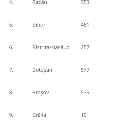
4.
Bacău
353
5.
Bihor
481
6.
Bistrița-Năsăud
257
7.
Botoșani
577
8.
Brașov
539
9.
Brăila
19