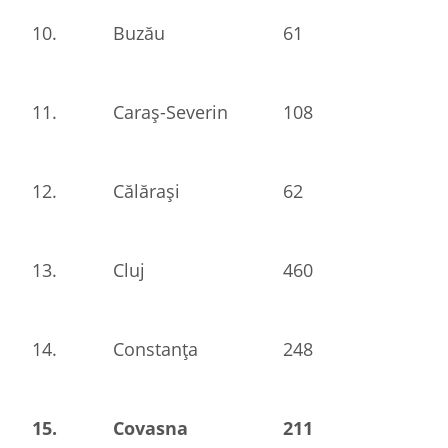
10.
Buzău
61
11.
Caraș-Severin
108
12.
Călărași
62
13.
Cluj
460
14.
Constanța
248
15.
Covasna
211