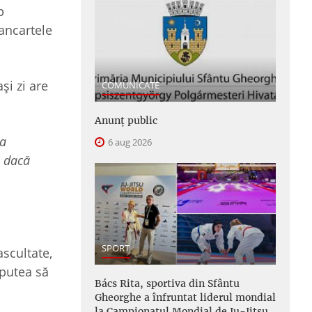
p
ancartele
și zi are
COMUNICATE
Anunţ public
ea
6 aug 2026
u dacă
SPORT
ascultate,
 putea să
Bács Rita, sportiva din Sfântu
Gheorghe a înfruntat liderul mondial
la Campionatul Mondial de Ju-Jitsu