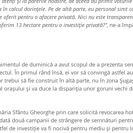
t atenți și la părerile noastre, de aceea au primit voturile
a în calcul dorințele. Pe de altă parte, eu personal simt 
 oferit pentru o afacere privată. Nici nu este transparent
oferim 13 hectare pentru o investiție privată?”,
ne-a împă
nimentul de duminică a avut scopul de a prezenta se
ectul. În primul rând însă, ei vor să convingă astfel aut
trebui să fie construit în altă parte, nu în zona Șugaș
ul orașului și va duce la dispariția unor goruni vechi 
imăria Sfântu Gheorghe prin care solicită revocarea hot
otodată două campanii de strângere de semnături pentr
tfel de investiție va fi nocivă pentru mediu și pentru l