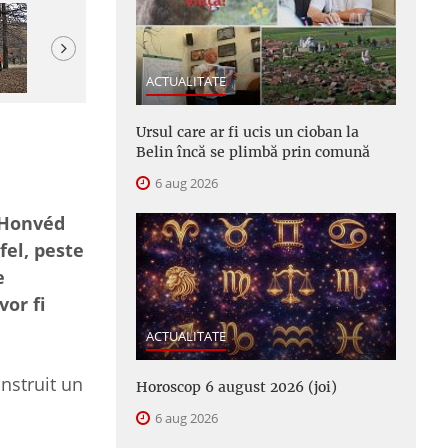
Next
ACTUALITATE
Ursul care ar fi ucis un cioban la
Belin încă se plimbă prin comună
6 aug 2026
i Honvéd
fel, peste
e
vor fi
ACTUALITATE
nstruit un
Horoscop 6 august 2026 (joi)
6 aug 2026