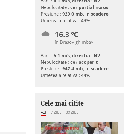
Vânt :
4.1 m/s, directia : NV
Nebulozitate :
cer partial noros
Presiune :
929.0 mb, in scadere
Umezeală relativă :
43%
16.3 ºC
în Brasov ghimbav
Vânt :
6.1 m/s, directia : NV
Nebulozitate :
cer acoperit
Presiune :
947.4 mb, in scadere
Umezeală relativă :
44%
Cele mai citite
AZI
7 ZILE
30 ZILE