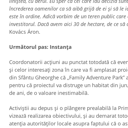
liniștea, cu aerul. Eu sper că cei care iau decizia sun
încrederea oamenilor ca să aibă grijă de ei și să le i
este în ordine. Adică vorbim de un teren public care e
investitorul. Dacă avem aici 30 de hectare, de ce să 
Kovács Áron.
Următorul pas: Instanța
Coordonatorii acțiuni au punctat totodată că eve
și celor interesați zona în care va fi amplasat proi
din Sfântu Gheorghe că „Family Adventure Park” ar 
pentru că proiectul va distruge un habitat din jur
de ani, de o valoare inestimabilă.
Activiștii au depus și o plângere prealabilă la Pr
vizează realizarea obiectivului, și au demarat t
atenția autorităţilor locale asupra faptului că o as