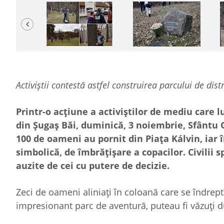
Previous
Activiștii contestă astfel construirea parcului de dis
Printr-o acțiune a activiștilor de mediu care 
din Șugaș Băi, duminică, 3 noiembrie, Sfântu 
100 de oameni au pornit din Piața Kálvin, iar 
simbolică, de îmbrățișare a copacilor. Civilii s
auzite de cei cu putere de decizie.
Zeci de oameni aliniați în coloană care se îndrep
impresionant parc de aventură, puteau fi văzuți d