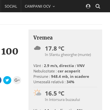
SOCIAL
CAMPANII OCV
Navig
Vremea
17.8 ºC
 100
în Sfantu gheorghe (munte)
Vânt :
2.9 m/s, directia : VNV
Nebulozitate :
cer acoperit
Presiune :
948.4 mb, in scadere
Umezeală relativă :
34%
16.5 ºC
în Intorsura buzaului