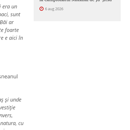
i era un
6 aug 2026
paci, sunt
 Băi ar
te foarte
e e aici în
ăsneanul
aș și unde
estiție
nvers,
 natura, cu