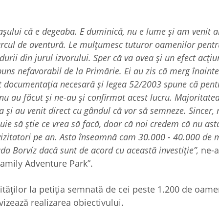
șului că e degeaba. E duminică, nu e lume și am venit ai
cul de aventură. Le mulțumesc tuturor oamenilor pentru 
urii din jurul izvorului. Sper că va avea și un efect acțiu
uns nefavorabil de la Primărie. Ei au zis că merg înaint
t documentația necesară și legea 52/2003 spune că pent
 nu au făcut și ne-au și confirmat acest lucru. Majoritate
și au venit direct cu gândul că vor să semneze. Sincer, 
uie să știe ce vrea să facă, doar că noi credem că nu ast
 vizitatori pe an. Asta înseamnă cam 30.000 - 40.000 de 
trada Borvíz dacă sunt de acord cu această investiție”,
ne-a
„Family Adventure Park”.
tăților la petiția semnată de cei peste 1.200 de oamen
 vizează realizarea obiectivului.