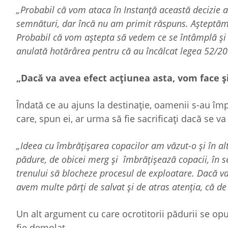
„Probabil că vom ataca în Instanță această decizie a 
semnături, dar încă nu am primit răspuns. Așteptăm.
Probabil că vom aștepta să vedem ce se întâmplă ș
anulată hotărârea pentru că au încălcat legea 52/20
„Dacă va avea efect acțiunea asta, vom face și
Îndată ce au ajuns la destinație, oamenii s-au împ
care, spun ei, ar urma să fie sacrificați dacă se va
„Ideea cu îmbrățișarea copacilor am văzut-o și în alt
pădure, de obicei merg și îmbrățișează copacii, în se
trenului să blocheze procesul de exploatare. Dacă va 
avem multe părți de salvat și de atras atenția, că de
Un alt argument cu care ocrotitorii pădurii se op
fie demolat.