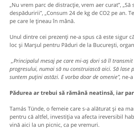
„Nu vrem parc de distracție, vrem aer curat”, „S
despăduririi”, „Consum 24 de kg de CO2 pe an. Te
pe care le țineau în mână.
Unul dintre cei prezenți ne-a spus că este sigur c
loc și Marșul pentru Păduri de la București, org
„Principalul mesaj pe care mi-aș dori să îl transmit 
progresului, numai să nu construiască aici. Să lase
suntem puțini astăzi. E vorba doar de omenie”,
ne-a 
Pădurea ar trebui să rămână neatinsă, iar par
Tamás Tünde, o femeie care s-a alăturat și ea marș
pentru că altfel, investiția va afecta ireversibil h
vină aici la un picnic, ca pe vremuri.