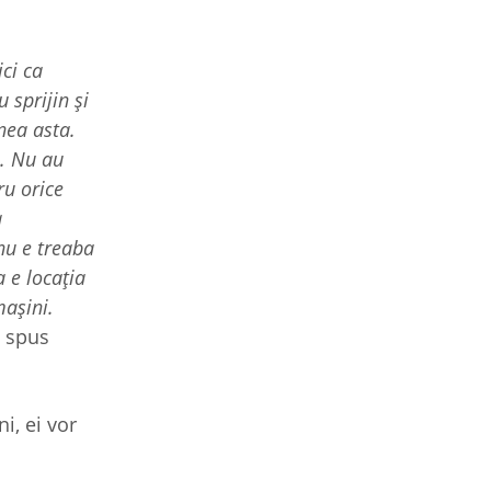
ci ca
sprijin și
nea asta.
e. Nu au
ru orice
a
nu e treaba
a e locația
mașini.
 spus
i, ei vor