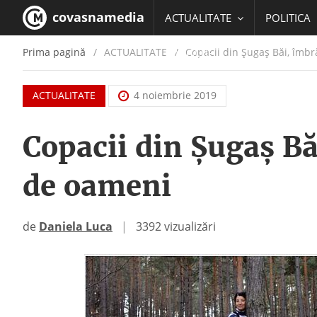
covasnamedia
ACTUALITATE
POLITICA
Prima pagină
ACTUALITATE
/
Copacii din Șugaș Băi, îmbr
EDUCATIE
ACTUALITATE
4 noiembrie 2019
Copacii din Șugaș Bă
de oameni
de
Daniela Luca
|
3392 vizualizări