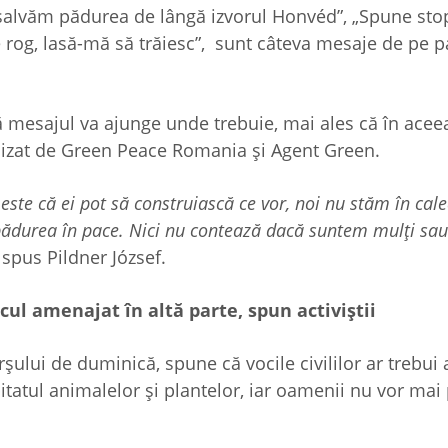
ă salvăm pădurea de lângă izvorul Honvéd”, „Spune sto
 rog, lasă-mă să trăiesc”, sunt câteva mesaje de pe p
ă mesajul va ajunge unde trebuie, mai ales că în aceea
anizat de Green Peace Romania și Agent Green.
este că ei pot să construiască ce vor, noi nu stăm în cal
 pădurea în pace. Nici nu contează dacă suntem mulți sa
spus Pildner József.
cul amenajat în altă parte, spun activiștii
ului de duminică, spune că vocile civililor ar trebui 
abitatul animalelor și plantelor, iar oamenii nu vor mai