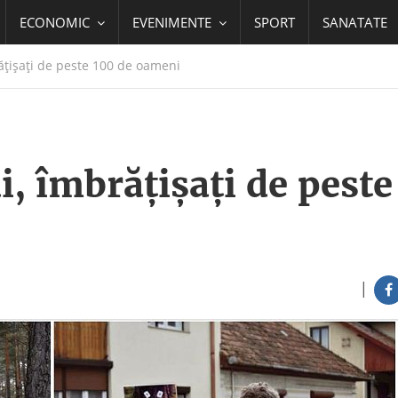
ECONOMIC
EVENIMENTE
SPORT
SANATATE
ățișați de peste 100 de oameni
i, îmbrățișați de peste
|