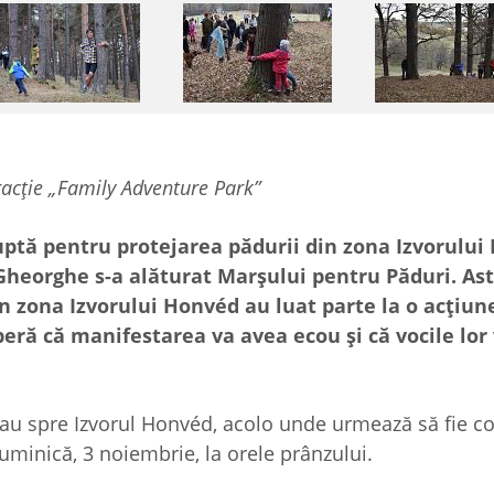
tracție „Family Adventure Park”
luptă pentru protejarea pădurii din zona Izvorulu
Gheorghe s-a alăturat Marșului pentru Păduri. Ast
în zona Izvorului Honvéd au luat parte la o acțiun
peră că manifes­tarea va avea ecou și că vocile lor 
tau spre Izvorul Honvéd, acolo unde urmează să fie co
uminică, 3 noiembrie, la orele prânzului.