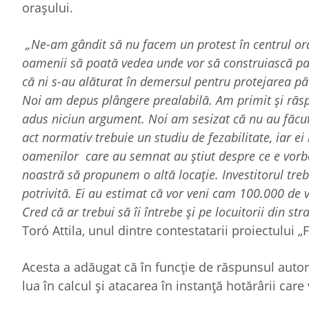
orașului.
„Ne-am gândit să nu facem un protest în centrul ora
oamenii să poată vedea unde vor să construiască par
că ni s-au alăturat în demersul pentru protejarea păd
Noi am depus plângere prealabilă. Am primit și răsp
adus niciun argument. Noi am sesizat că nu au făcu
act normativ trebuie un studiu de fezabilitate, iar ei
oamenilor care au semnat au știut despre ce e vorba 
noastră să propunem o altă locație. Investitorul treb
potrivită. Ei au estimat că vor veni cam 100.000 de
Cred că ar trebui să îi întrebe și pe locuitorii din s
Toró Attila, unul dintre contestatarii proiectului 
Acesta a adăugat că în funcție de răspunsul autori
lua în calcul și atacarea în instanță hotărârii care