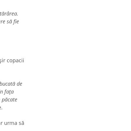
tărârea.
e să fie
șir copacii
 bucată de
în fața
n păcate
e.
ar urma să