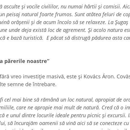
 asculte și vocile civililor, nu numai hârtii și comisii. Aic
 un peisaj natural foarte frumos. Sunt atâtea feluri de co
ă vină orășenii și de acum încolo să se relaxeze. La Șugaș
iune unde deja există loc de agrement. Și acolo natura es
că e bază turistică. E păcat să distrugă pădurea asta car
la părerile noastre”
 fără vreo investiție masivă, este și Kovács Áron. Cov
ulte semne de întrebare.
 fi cel mai bine să rămână un loc natural, apropiat de or
miliile, care ne apropie mai mult de natură. Cred că o inv
ă e unul dintre locurile ideale pentru picnic și excursii. I
ui, să încurajăm oamenii să vină aici să se conecteze cu