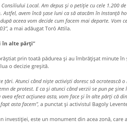
Consiliului Local. Am depus și o petiție cu cele 1.200 de
 Astfel, avem încă șase luni ca să atacăm în Instanță ho
i după aceea vom decide cum facem mai departe. Vom cer
03”,
a mai adăugat Toró Attila.
 în alte părți”
răștiat prin toată pădurea și au îmbrățișat minute în 
 lua o decizie greșită.
e țări. Atunci când niște activiști doresc să ocrotească o
mn de protest. E ca și atunci când verzii se pun pe șine 
avea efect acțiunea asta, vom face și în alte părți că di
 fapt asta facem”,
a punctat și activistul Bagoly Levent
un investiției, este un monument din acea zonă, care 