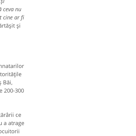
 și
că ceva nu
 cine ar fi
rtășit și
mnatarilor
oritățile
 Băi,
de 200-300
ărârii ce
u a atrage
ocuitorii