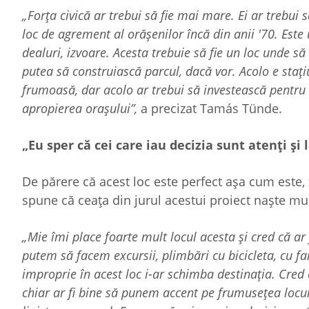
„Forța civică ar trebui să fie mai mare. Ei ar trebui să
loc de agrement al orășenilor încă din anii '70. Este
dealuri, izvoare. Acesta trebuie să fie un loc unde s
putea să construiască parcul, dacă vor. Acolo e staț
frumoasă, dar acolo ar trebui să investească pentru 
apropierea orașului”,
a precizat Tamás Tünde.
„Eu sper că cei care iau decizia sunt atenți și 
De părere că acest loc este perfect așa cum este,
spune că ceața din jurul acestui proiect naște m
„Mie îmi place foarte mult locul acesta și cred că ar
putem să facem excursii, plimbări cu bicicleta, cu fa
improprie în acest loc i-ar schimba destinația. Cred c
chiar ar fi bine să punem accent pe frumusețea locul