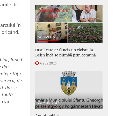
ariile din
arcului în
i oricând.
ACTUALITATE
Ursul care ar fi ucis un cioban la
Belin încă se plimbă prin comună
 lac, lângă
6 aug 2026
e din
ntegrității
servicii, de
d, dar și
e toată
Birtan
COMUNICATE
Anunţ public