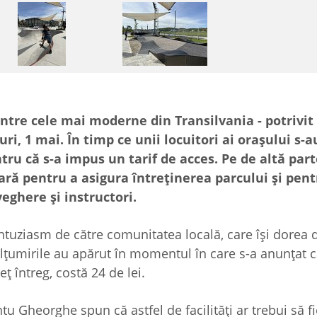
ntre cele mai moderne din Transilvania - potrivit
curi, 1 mai. În timp ce unii locuitori ai orașului s-
tru că s-a impus un tarif de acces. Pe de altă part
ară pentru a asigura întreținerea parcului și pent
eghere și instructori.
entuziasm de către comunitatea locală, care își dorea 
mulțumirile au apărut în momentul în care s-a anunțat 
eț întreg, costă 24 de lei.
u Gheorghe spun că astfel de facilități ar trebui să fi