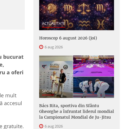
ACTUALITATE
Horoscop 6 august 2026 (joi)
6 aug 2026
au bucurat
e,
ru a oferi
SPORT
de mult
că accesul
Bács Rita, sportiva din Sfântu
Gheorghe a înfruntat liderul mondial
la Campionatul Mondial de Ju-Jitsu
e gratuite.
6 aug 2026