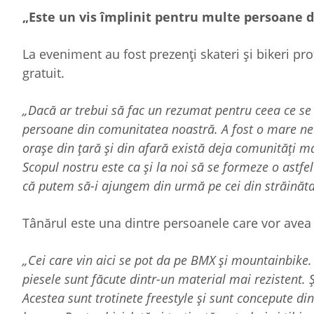
„Este un vis împlinit pentru multe persoane 
La eveniment au fost prezenți skateri şi bikeri pro
gratuit.
„Dacă ar trebui să fac un rezumat pentru ceea ce se
persoane din comunitatea noastră. A fost o mare nevoi
orașe din țară și din afară există deja comunități mai
Scopul nostru este ca și la noi să se formeze o astf
că putem să-i ajungem din urmă pe cei din străinăta
Tânărul este una dintre persoanele care vor avea g
„Cei care vin aici se pot da pe BMX și mountainbike. 
piesele sunt făcute dintr-un material mai rezistent. Ș
Acestea sunt trotinete freestyle și sunt concepute di