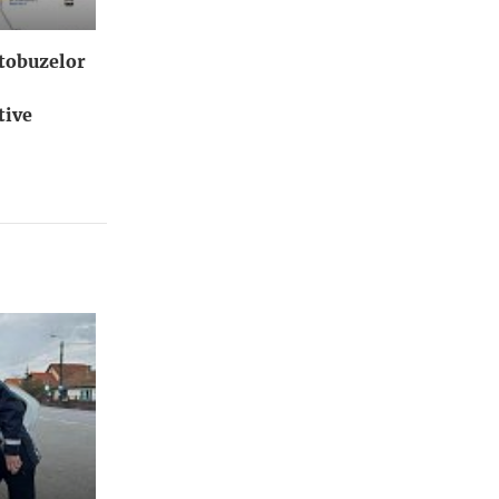
utobuzelor
tive