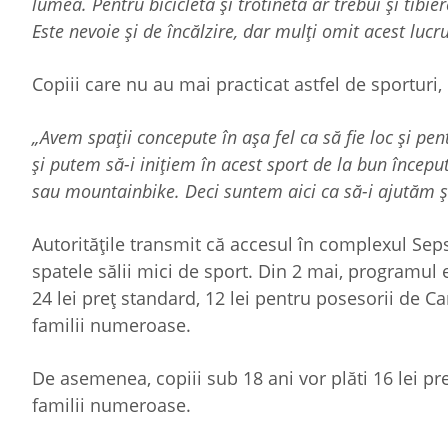
lumea. Pentru bicicletă și trotinetă ar trebui și tibie
Este nevoie și de încălzire, dar mulți omit acest lucr
Copiii care nu au mai practicat astfel de sporturi, 
„Avem spații concepute în așa fel ca să fie loc și pen
și putem să-i inițiem în acest sport de la bun începu
sau mountainbike. Deci suntem aici ca să-i ajutăm și
Autoritățile transmit că accesul în complexul Seps
spatele sălii mici de sport. Din 2 mai, programul e
24 lei preţ standard, 12 lei pentru posesorii de Ca
familii numeroase.
De asemenea, copiii sub 18 ani vor plăti 16 lei preţ
familii numeroase.