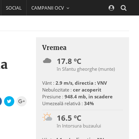
SOCIAL
CAMPANII OCV
Navig
Vremea
17.8 ºC
la
în Sfantu gheorghe (munte)
Vânt :
2.9 m/s, directia : VNV
Nebulozitate :
cer acoperit
Presiune :
948.4 mb, in scadere
Umezeală relativă :
34%
16.5 ºC
în Intorsura buzaului