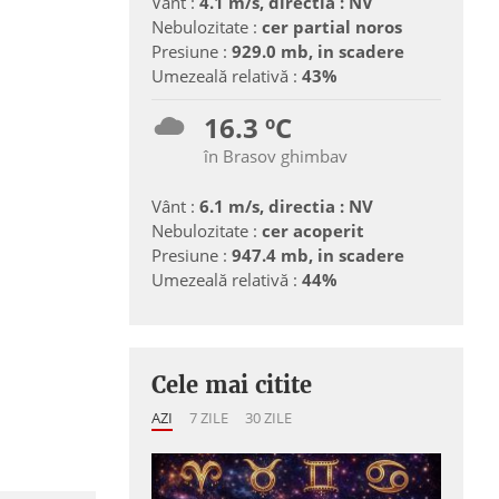
Vânt :
4.1 m/s, directia : NV
Nebulozitate :
cer partial noros
Presiune :
929.0 mb, in scadere
Umezeală relativă :
43%
16.3 ºC
în Brasov ghimbav
Vânt :
6.1 m/s, directia : NV
Nebulozitate :
cer acoperit
Presiune :
947.4 mb, in scadere
Umezeală relativă :
44%
Cele mai citite
AZI
7 ZILE
30 ZILE