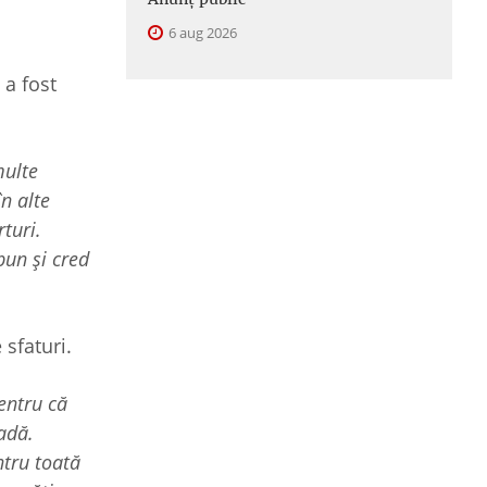
6 aug 2026
 a fost
multe
n alte
turi.
bun și cred
 sfaturi.
entru că
radă.
ntru toată