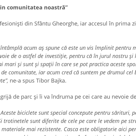
din comunitatea noastră”
fesionişti din Sfântu Gheorghe, iar accesul în prima zi
 întâmplă acum aș spune că este un vis împlinit pentru 
e de o astfel de investiție, pentru că în jurul nostru și î
 mari și sunt și spații în care se pot practica aceste spor
el de comunitate, iar acum cred că suntem pe drumul cel 
te”,
ne-a spus Tibor Bajka.
rijă de parc și îi va îndruma pe cei care au nevoie de
Aceste biciclete sunt special concepute pentru sărituri, p
i trotinetele sunt diferite de cele pe care le vedem pe st
n materiale mai rezistente. Casca este obligatorie aici pe