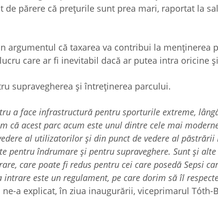
 de părere că prețurile sunt prea mari, raportat la sal
rin argumentul că taxarea va contribui la menținerea p
ucru care ar fi inevitabil dacă ar putea intra oricine ș
ntru supravegherea și întreținerea parcului.
ru a face infrastructură pentru sporturile extreme, lângă
edem că acest parc acum este unul dintre cele mai modern
dere al utilizatorilor și din punct de vedere al păstrării i
tate pentru îndrumare și pentru supraveghere. Sunt și alte 
trare, care poate fi redus pentru cei care posedă Sepsi car
 intrare este un regulament, pe care dorim să îl respect
,
ne-a explicat, în ziua inaugurării, viceprimarul Tóth-