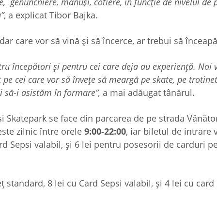
re, genunchiere, mănuși, cotiere, în funcție de nivelul de 
u”
, a explicat Tibor Bajka.
dar care vor să vină și să încerce, ar trebui să înceapă
tru începători și pentru cei care deja au experiență. Noi v
t pe cei care vor să învețe să meargă pe skate, pe trotin
 să-i asistăm în formare”,
a mai adăugat tânărul.
i Skatepark se face din parcarea de pe strada Vânători
ste zilnic între orele
9:00-22:00
, iar biletul de intrare
rd Sepsi valabil, şi 6 lei pentru posesorii de carduri p
 standard, 8 lei cu Card Sepsi valabil, şi 4 lei cu card