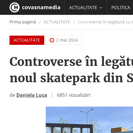
covasnamedia
ACTUALITATE
POLITICA
Prima pagină
ACTUALITATE
/
Controverse în legătură cu 
EDUCATIE
ACTUALITATE
2 mai 2024
Controverse în legătu
noul skatepark din 
de
Daniela Luca
|
6851 vizualizări