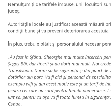
Nemulțumiți de tarifele impuse, unii locuitori sunt
județ.
Autoritățile locale au justificat această măsură p
condiții bune și va preveni deteriorarea acestuia, l
În plus, trebuie plătit și personalului necesar pe
„Au fost în Sfântu Gheorghe mai multe încercări pent
Șugaș Băi, dar tinerii și-au dorit mai mult. Noi cr
Transilvania. Dorim să fie siguranță și din punct de ve
dotărilor din parc. Va fi aici și personal de speciali
exemplu wifi și din acest motiv este și un tarif de in
pentru cei care au card pentru familii numeroase. La
lumea, pentru că așa va fi toată lumea în siguranță”
Csaba.