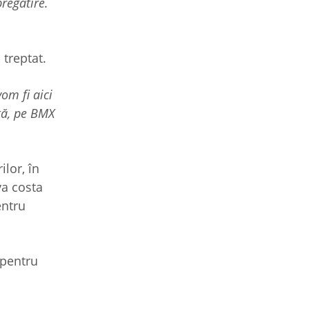
pregătire.
 treptat.
om fi aici
etă, pe BMX
lor, în
 va costa
entru
 pentru