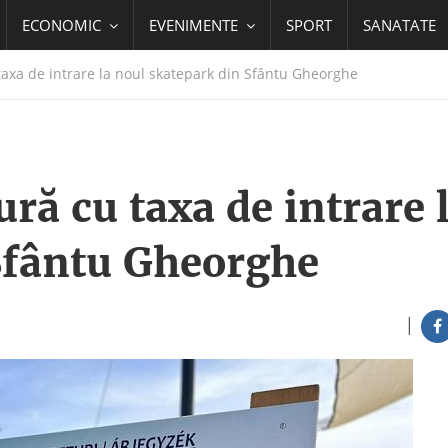
ECONOMIC
EVENIMENTE
SPORT
SANATATE
taxa de intrare la noul skatepark din Sfântu Gheorghe
ră cu taxa de intrare 
Sfântu Gheorghe
|