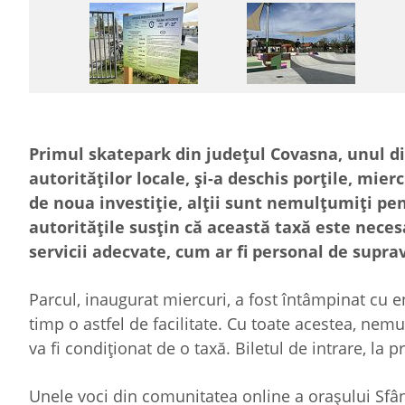
Primul skatepark din județul Covasna, unul di
autorităților locale, și-a deschis porțile, mier
de noua investiție, alții sunt nemulțumiți pen
autoritățile susțin că această taxă este neces
servicii adecvate, cum ar fi personal de suprav
Parcul, inaugurat miercuri, a fost întâmpinat cu 
timp o astfel de facilitate. Cu toate acestea, ne
va fi condiționat de o taxă. Biletul de intrare, la pr
Unele voci din comunitatea online a orașului Sfânt