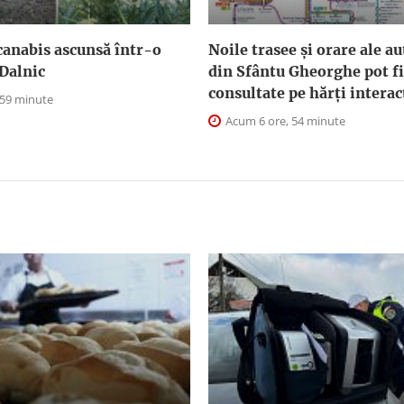
canabis ascunsă într-o
Noile trasee și orare ale a
Dalnic
din Sfântu Gheorghe pot fi
consultate pe hărți interac
 59 minute
Acum 6 ore, 54 minute