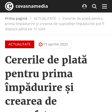
covasnamedia
Navi
Prima pagină
ACTUALITATE
/
Cererile de plată pentru
prima împădurire și crearea de suprafețe împădurite pot fi
depuse până pe 15 iulie
ACTUALITATE
15 aprilie 2025
Cererile de plată
pentru prima
împădurire și
crearea de