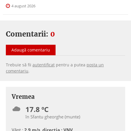
4 august 2026
Comentarii:
0
Adaugă comentariu
Trebuie să fii
autentificat
pentru a putea
posta un
comentariu
.
Vremea
17.8 ºC
în Sfantu gheorghe (munte)
Vânt :
2.9 m/s, directia : VNV