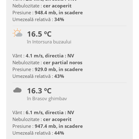
Nebulozitate :
cer acoperit
Presiune :
948.4 mb, in scadere
Umezeală relativă :
34%
16.5 ºC
în Intorsura buzaului
Vânt :
4.1 m/s, directia : NV
Nebulozitate :
cer partial noros
Presiune :
929.0 mb, in scadere
Umezeală relativă :
43%
16.3 ºC
în Brasov ghimbav
Vânt :
6.1 m/s, directia : NV
Nebulozitate :
cer acoperit
Presiune :
947.4 mb, in scadere
Umezeală relativă :
44%