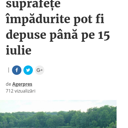
suprafețe
împădurite pot fi
depuse până pe 15
iulie
|
de
Agerpres
712 vizualizări
|