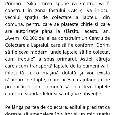
Primarul Siko Imreh spune că Centrul va fi
construit în zona fostului CAP şi va înlocui
vechiul spaţiu de colectare a laptelui din
comună, pentru care se plăteşte chirie şi care
are autorizaţie până la sfârşitul acestui an.
„Avem 100.000 de lei să construim un Centru de
Colectare a Laptelui, care să fie conform. Dorim
să fie ceva modern, unde laptele să fie colectat
cum trebuie”, a spus primarul. Astfel, căruţa
care acum transportă laptele de la oameni va fi
înlocuită cu o maşină dotată şi vor exista
răcitoare de lapte, toate acestea ajutându-i pe
producătorii din comună să colecteze laptele
conform standardelor şi să obţină subvenţie.
Pe lângă partea de colectare, edilul a precizat că
doreşte să amenajeze în viitor şi un mic spaţiu