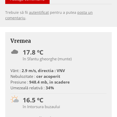
Trebuie să fii
autentificat
pentru a putea
posta un
comentariu
.
Vremea
17.8 ºC
în Sfantu gheorghe (munte)
Vânt :
2.9 m/s, directia : VNV
Nebulozitate :
cer acoperit
Presiune :
948.4 mb, in scadere
Umezeală relativă :
34%
16.5 ºC
în Intorsura buzaului