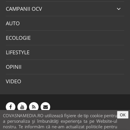
CAMPANII OCV
AUTO
ECOLOGIE
LIFESTYLE
OPINII
VIDEO
OK
COVASNAMEDIA.RO utilizează fişiere de tip cookie pentru
Abonamente
Publicitate
Mica publicitate
a personaliza și îmbunătăți experiența ta pe Website-ul
Contact
Sondaje
POLITICA COOKIE-URI & GDPR
nostru. Te informăm că ne-am actualizat politicile pentru