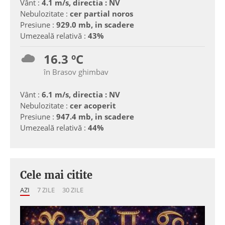
Vânt :
4.1 m/s, directia : NV
Nebulozitate :
cer partial noros
Presiune :
929.0 mb, in scadere
Umezeală relativă :
43%
16.3 ºC
în Brasov ghimbav
Vânt :
6.1 m/s, directia : NV
Nebulozitate :
cer acoperit
Presiune :
947.4 mb, in scadere
Umezeală relativă :
44%
Cele mai citite
AZI
7 ZILE
30 ZILE