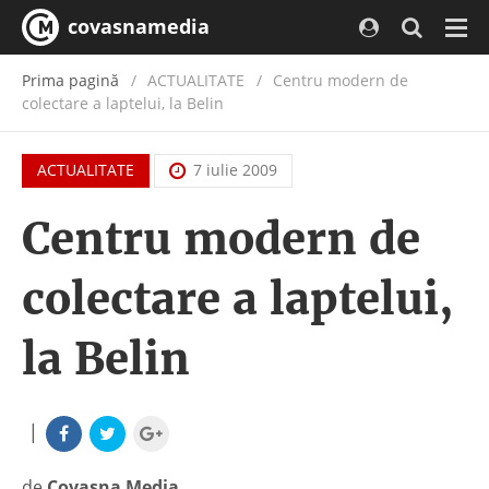
covasnamedia
Navi
Prima pagină
ACTUALITATE
/
Centru modern de
colectare a laptelui, la Belin
ACTUALITATE
7 iulie 2009
Centru modern de
colectare a laptelui,
la Belin
|
de
Covasna Media