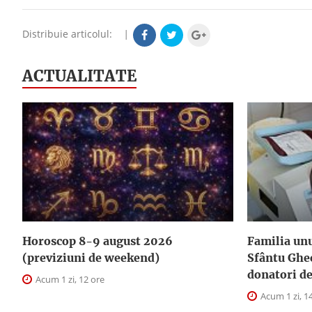
Distribuie articolul:
|
ACTUALITATE
Horoscop 8-9 august 2026
Familia unu
(previziuni de weekend)
Sfântu Ghe
donatori d
Acum 1 zi, 12 ore
Acum 1 zi, 1