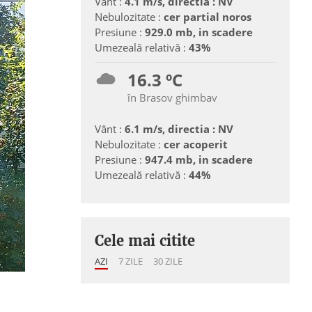
Vânt :
4.1 m/s, directia : NV
Nebulozitate :
cer partial noros
Presiune :
929.0 mb, in scadere
Umezeală relativă :
43%
16.3 ºC
în Brasov ghimbav
Vânt :
6.1 m/s, directia : NV
Nebulozitate :
cer acoperit
Presiune :
947.4 mb, in scadere
Umezeală relativă :
44%
Cele mai citite
AZI
7 ZILE
30 ZILE