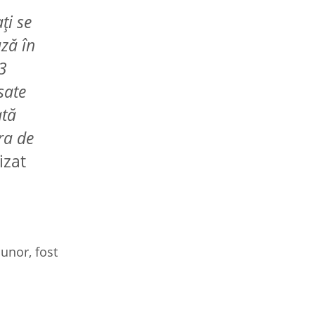
ţi se
ază în
 3
sate
ată
ra de
izat
unor, fost