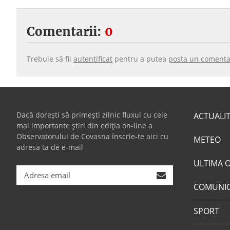
Comentarii:
0
Trebuie să fii
autentificat
pentru a putea
posta un comenta
Dacă dorești să primești zilnic fluxul cu cele
ACTUALI
mai importante știri din ediția on-line a
Observatorului de Covasna înscrie-te aici cu
METEO
adresa ta de e-mail
ULTIMA 
COMUNI
SPORT