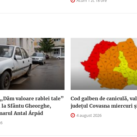
Acum 1 zi, 18 ore
„Dăm valoare rablei tale”
Cod galben de caniculă, val
 la Sfântu Gheorghe,
judeţul Covasna miercuri și
marul Antal Árpád
4 august 2026
26