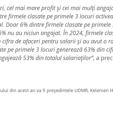
i, cel mai mare profit şi cei mai mulţi angaja
tre firmele clasate pe primele 3 locuri active
al. Doar 6% dintre firmele clasate pe primele
 6% nu au niciun angajat. În 2024, firmele cla
 cifra de afaceri pentru salarii şi au avut o r
ate pe primele 3 locuri generează 63% din cif
angajează 53% din totalul salariaţilor”
, a prec
ntului din acest an va fi preşedintele UDMR, Kelemen H