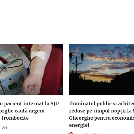
i pacient internat la SJU
Iluminatul public şi arhite
orghe caută urgent
reduse pe timpul nopţii la
e trombocite
Gheorghe pentru economis
energiei
4 ore