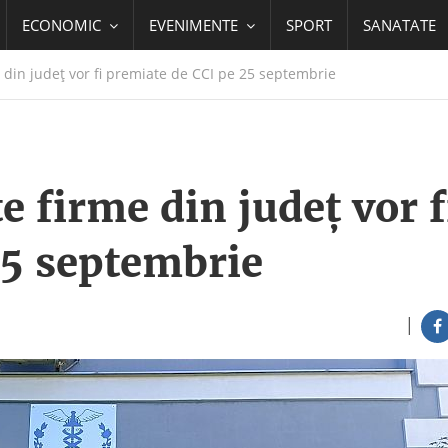
ECONOMIC
EVENIMENTE
SPORT
SANATATE
din judeţ vor fi premiate de CCI pe 25 septembrie
 firme din judeţ vor f
25 septembrie
|