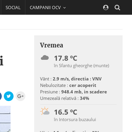
SOCIAL
CAMPANII OCV
Navig
Vremea
17.8 ºC
i
în Sfantu gheorghe (munte)
Vânt :
2.9 m/s, directia : VNV
Nebulozitate :
cer acoperit
Presiune :
948.4 mb, in scadere
Umezeală relativă :
34%
16.5 ºC
în Intorsura buzaului