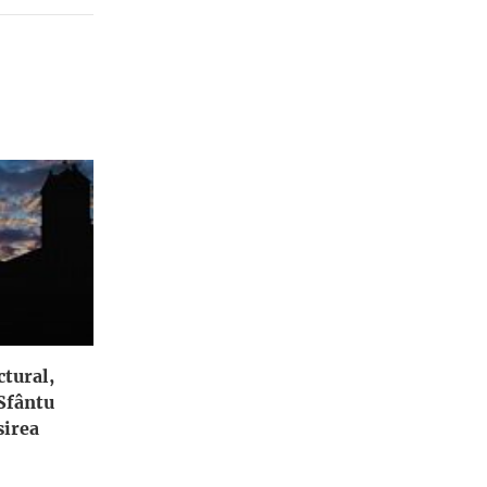
ctural,
 Sfântu
irea