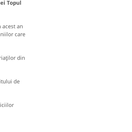
ei Topul
n acest an
niilor care
iaţilor din
itului de
ciilor