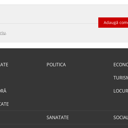
Adaugă com
riu
.
TATE
POLITICA
ECON
TURIS
ORĂ
LOCUR
CATE
SANATATE
SOCIA