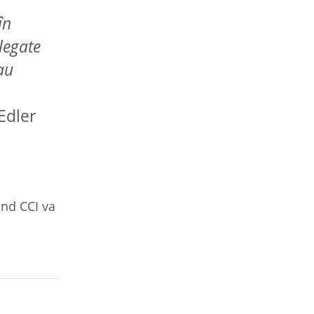
în
 legate
au
Edler
ând CCI va