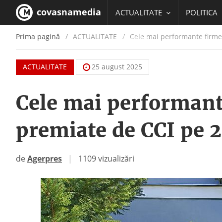
covasnamedia
ACTUALITATE
POLITICA
Prima pagină
ACTUALITATE
/
Cele mai performante firme 
EDUCATIE
ACTUALITATE
25 august 2025
Cele mai performante
premiate de CCI pe 
de
Agerpres
|
1109 vizualizări