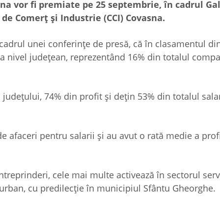
a vor fi premiate pe 25 septembrie, în cadrul Gal
de Comerţ şi Industrie (CCI) Covasna.
 cadrul unei conferinţe de presă, că în clasamentul di
 la nivel judeţean, reprezentând 16% din totalul compa
judeţului, 74% din profit şi deţin 53% din totalul salar
e afaceri pentru salarii şi au avut o rată medie a prof
treprinderi, cele mai multe activează în sectorul servi
l urban, cu predilecţie în municipiul Sfântu Gheorghe.