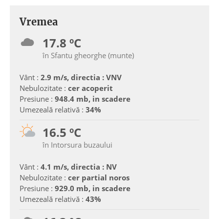
Vremea
17.8 ºC
în Sfantu gheorghe (munte)
Vânt :
2.9 m/s, directia : VNV
Nebulozitate :
cer acoperit
Presiune :
948.4 mb, in scadere
Umezeală relativă :
34%
16.5 ºC
în Intorsura buzaului
Vânt :
4.1 m/s, directia : NV
Nebulozitate :
cer partial noros
Presiune :
929.0 mb, in scadere
Umezeală relativă :
43%