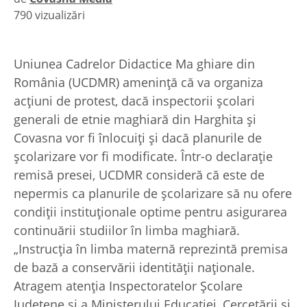
790 vizualizări
|
Uniunea Cadrelor Didactice Ma ghiare din
România (UCDMR) ameninţă că va organiza
acţiuni de protest, dacă inspectorii şcolari
generali de etnie maghiară din Harghita şi
Covasna vor fi înlocuiţi şi dacă planurile de
şcolarizare vor fi modificate. Într-o declaraţie
remisă presei, UCDMR consideră că este de
nepermis ca planurile de şcolarizare să nu ofere
condiţii instituţionale optime pentru asigurarea
continuării studiilor în limba maghiară.
„Instrucţia în limba maternă reprezintă premisa
de bază a conservării identităţii naţionale.
Atragem atenţia Inspectoratelor Şcolare
Judeţene şi a Ministerului Educaţiei, Cercetării şi