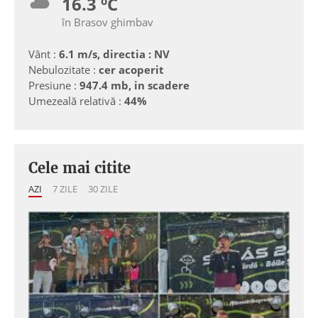
16.3 ºC
în Brasov ghimbav
Vânt :
6.1 m/s, directia : NV
Nebulozitate :
cer acoperit
Presiune :
947.4 mb, in scadere
Umezeală relativă :
44%
Cele mai citite
AZI
7 ZILE
30 ZILE