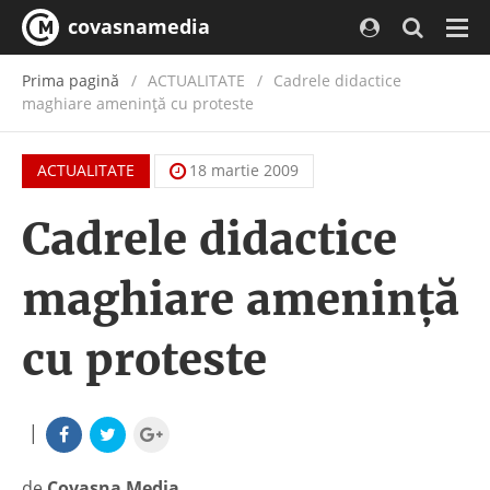
covasnamedia
Navi
Prima pagină
ACTUALITATE
/
Cadrele didactice
maghiare ameninţă cu proteste
ACTUALITATE
18 martie 2009
Cadrele didactice
maghiare ameninţă
cu proteste
|
de
Covasna Media