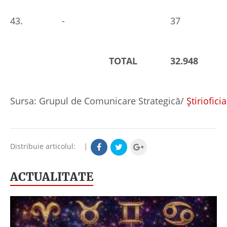
43.
-
37
TOTAL
32.948
Sursa: Grupul de Comunicare Strategică/
Știriofici
Distribuie articolul:
|
ACTUALITATE