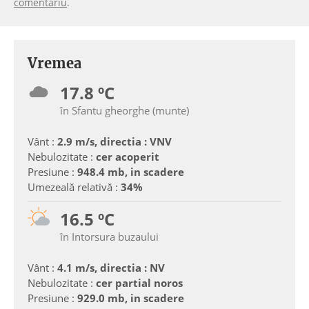
comentariu
.
Vremea
17.8 ºC
în Sfantu gheorghe (munte)
Vânt :
2.9 m/s, directia : VNV
Nebulozitate :
cer acoperit
Presiune :
948.4 mb, in scadere
Umezeală relativă :
34%
16.5 ºC
în Intorsura buzaului
Vânt :
4.1 m/s, directia : NV
Nebulozitate :
cer partial noros
Presiune :
929.0 mb, in scadere