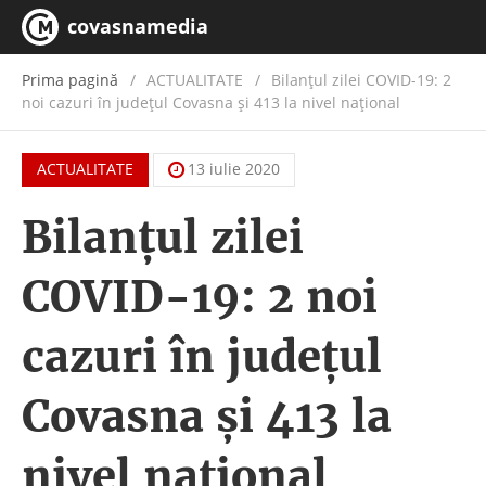
covasnamedia
Prima pagină
ACTUALITATE
/
Bilanțul zilei COVID-19: 2
noi cazuri în județul Covasna și 413 la nivel național
ACTUALITATE
13 iulie 2020
Bilanțul zilei
COVID-19: 2 noi
cazuri în județul
Covasna și 413 la
nivel național