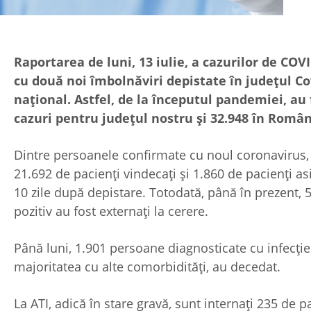
Raportarea de luni, 13 iulie, a cazurilor de COV
cu două noi îmbolnăviri depistate în județul Co
național. Astfel, de la începutul pandemiei, au 
cazuri pentru județul nostru și 32.948 în Româ
Dintre persoanele confirmate cu noul coronavirus, 
21.692 de pacienți vindecați și 1.860 de pacienți as
10 zile după depistare. Totodată, până în prezent, 5
pozitiv au fost externați la cerere.
Până luni, 1.901 persoane diagnosticate cu infecți
majoritatea cu alte comorbidități, au decedat.
La ATI, adică în stare gravă, sunt internați 235 de pa