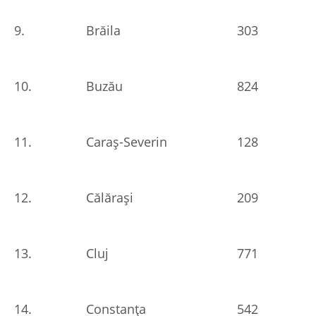
9.
Brăila
303
10.
Buzău
824
11.
Caraș-Severin
128
12.
Călărași
209
13.
Cluj
771
14.
Constanța
542