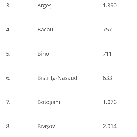
3.
Argeș
1.390
4.
Bacău
757
5.
Bihor
711
6.
Bistrița-Năsăud
633
7.
Botoșani
1.076
8.
Brașov
2.014