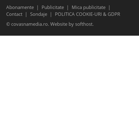
Abonamente
Publicitate
Mica publicitate
Contact
Sondaje
POLITICA COOKIE-URI & GDPR
© covasnamedia.ro. Website by
softhost
.