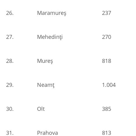
26.
Maramureș
237
27.
Mehedinți
270
28.
Mureș
818
29.
Neamț
1.004
30.
Olt
385
31.
Prahova
813