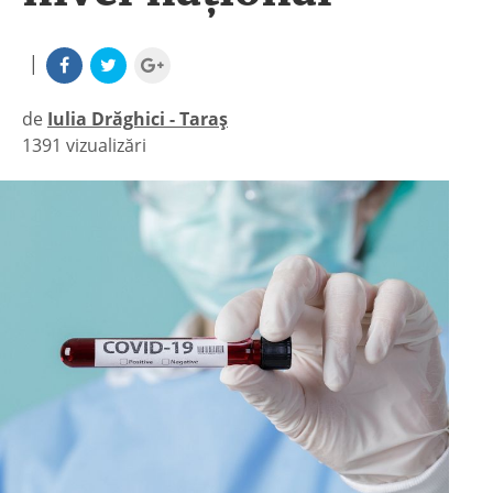
|
de
Iulia Drăghici - Taraș
1391 vizualizări
|