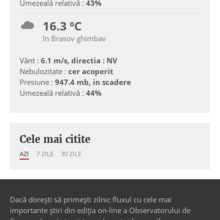
Umezeală relativă :
43%
16.3 ºC
în Brasov ghimbav
Vânt :
6.1 m/s, directia : NV
Nebulozitate :
cer acoperit
Presiune :
947.4 mb, in scadere
Umezeală relativă :
44%
Cele mai citite
AZI
7 ZILE
30 ZILE
Dacă dorești să primești zilnic fluxul cu cele mai
importante știri din ediția on-line a Observatorului de