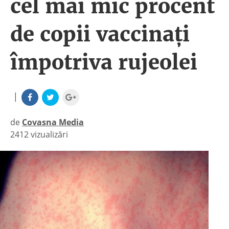
cel mai mic procent
de copii vaccinaţi
împotriva rujeolei
|
de
Covasna Media
2412 vizualizări
|