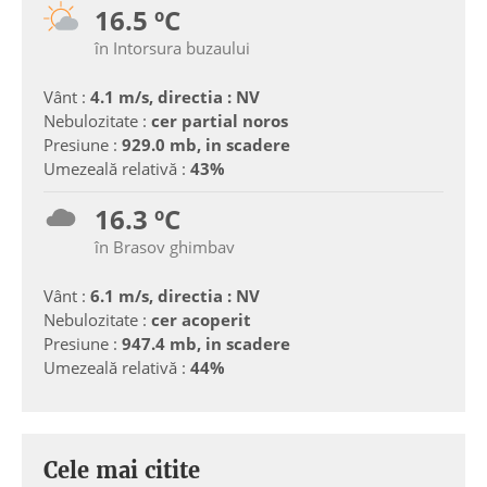
16.5 ºC
în Intorsura buzaului
Vânt :
4.1 m/s, directia : NV
Nebulozitate :
cer partial noros
Presiune :
929.0 mb, in scadere
Umezeală relativă :
43%
16.3 ºC
în Brasov ghimbav
Vânt :
6.1 m/s, directia : NV
Nebulozitate :
cer acoperit
Presiune :
947.4 mb, in scadere
Umezeală relativă :
44%
Cele mai citite