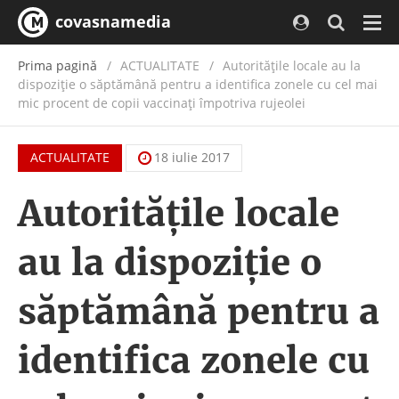
covasnamedia
Navi
Prima pagină
ACTUALITATE
/
Autorităţile locale au la
dispoziţie o săptămână pentru a identifica zonele cu cel mai
mic procent de copii vaccinaţi împotriva rujeolei
ACTUALITATE
18 iulie 2017
Autorităţile locale
au la dispoziţie o
săptămână pentru a
identifica zonele cu