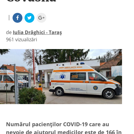
|
de
Iulia Drăghici - Taraș
961 vizualizări
|
Numărul pacienților COVID-19 care au
nevoie de ajutorul medicilor este de 166 în