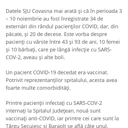
Datele SJU Covasna mai arată și că în perioada 3
– 10 noiembrie au fost înregistrate 34 de
externări din rândul pacienților COVID, dar, din
păcate, și 20 de decese. Este vorba despre
pacienți cu vârste între 43 și 93 de ani, 10 femei
și 10 bărbați, care pe lângă infecție cu SARS-
COV-2, aveau și alte boli.
Un pacient COVID-19 decedat era vaccinat.
Potrivit reprezentanților spitalului, acesta avea
foarte multe comorbidități.
Printre pacienții infectați cu SARS-COV-2
internați la Spitalul Județean, nouă sunt
vaccinați anti-COVID, iar printre cei care sunt la
Târgu Secuiesc și Baraolt se află câte unul.