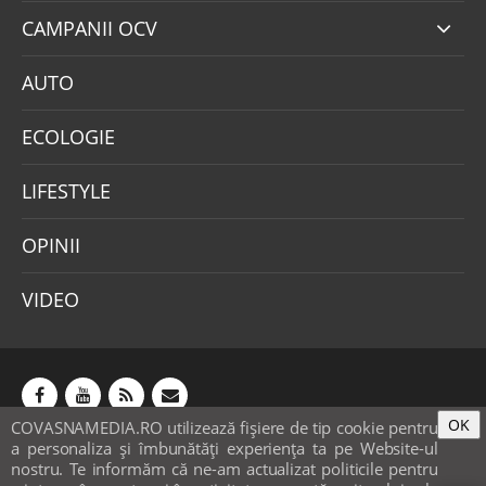
CAMPANII OCV
AUTO
ECOLOGIE
LIFESTYLE
OPINII
VIDEO
OK
COVASNAMEDIA.RO utilizează fişiere de tip cookie pentru
Abonamente
Publicitate
Mica publicitate
a personaliza și îmbunătăți experiența ta pe Website-ul
Contact
Sondaje
POLITICA COOKIE-URI & GDPR
nostru. Te informăm că ne-am actualizat politicile pentru