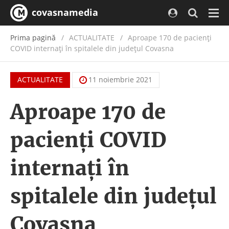
covasnamedia
Navi
Prima pagină
ACTUALITATE
/
Aproape 170 de pacienți
COVID internați în spitalele din județul Covasna
ACTUALITATE
11 noiembrie 2021
Aproape 170 de
pacienți COVID
internați în
spitalele din județul
Covasna