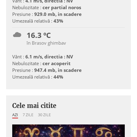
Vânt :
4.1 m/s, directia : NV
Nebulozitate :
cer partial noros
Presiune :
929.0 mb, in scadere
Umezeală relativă :
43%
16.3 ºC
în Brasov ghimbav
Vânt :
6.1 m/s, directia : NV
Nebulozitate :
cer acoperit
Presiune :
947.4 mb, in scadere
Umezeală relativă :
44%
Cele mai citite
AZI
7 ZILE
30 ZILE