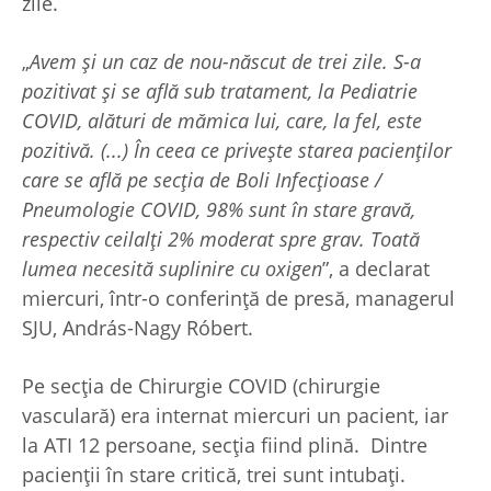
zile.
„
Avem și un caz de nou-născut de trei zile. S-a
pozitivat și se află sub tratament, la Pediatrie
COVID, alături de mămica lui, care, la fel, este
pozitivă. (...) În ceea ce privește starea pacienților
care se află pe secția de Boli Infecțioase /
Pneumologie COVID, 98% sunt în stare gravă,
respectiv ceilalți 2% moderat spre grav. Toată
lumea necesită suplinire cu oxigen
”, a declarat
miercuri, într-o conferință de presă, managerul
SJU, András-Nagy Róbert.
Pe secția de Chirurgie COVID (chirurgie
vasculară) era internat miercuri un pacient, iar
la ATI 12 persoane, secția fiind plină. Dintre
pacienții în stare critică, trei sunt intubați.