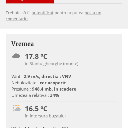
Trebuie să fii
autentificat
pentru a putea
posta un
comentariu
.
Vremea
17.8 ºC
în Sfantu gheorghe (munte)
Vânt :
2.9 m/s, directia : VNV
Nebulozitate :
cer acoperit
Presiune :
948.4 mb, in scadere
Umezeală relativă :
34%
16.5 ºC
în Intorsura buzaului