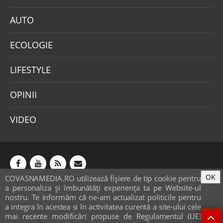
AUTO
ECOLOGIE
LIFESTYLE
OPINII
VIDEO
OK
COVASNAMEDIA.RO utilizează fişiere de tip cookie pentru
Abonamente
Publicitate
Mica publicitate
a personaliza și îmbunătăți experiența ta pe Website-ul
Contact
Sondaje
POLITICA COOKIE-URI & GDPR
nostru. Te informăm că ne-am actualizat politicile pentru
a integra în acestea si în activitatea curentă a site-ului cele
© covasnamedia.ro. Website by
softhost
.
mai recente modificări propuse de Regulamentul (UE)