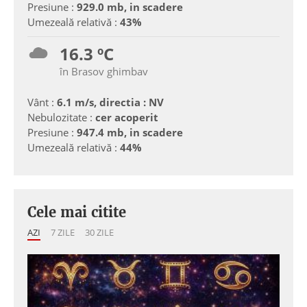
Presiune :
929.0 mb, in scadere
Umezeală relativă :
43%
16.3 ºC
în Brasov ghimbav
Vânt :
6.1 m/s, directia : NV
Nebulozitate :
cer acoperit
Presiune :
947.4 mb, in scadere
Umezeală relativă :
44%
Cele mai citite
AZI
7 ZILE
30 ZILE