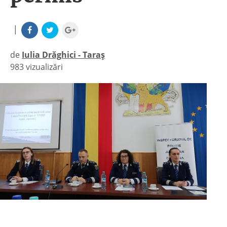
|
de
Iulia Drăghici - Taraș
983 vizualizări
|