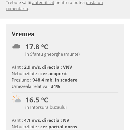
Trebuie să fii
autentificat
pentru a putea
posta un
comentariu
.
Vremea
17.8 ºC
în Sfantu gheorghe (munte)
Vânt :
2.9 m/s, directia : VNV
Nebulozitate :
cer acoperit
Presiune :
948.4 mb, in scadere
Umezeală relativă :
34%
16.5 ºC
în Intorsura buzaului
Vânt :
4.1 m/s, directia : NV
Nebulozitate :
cer partial noros