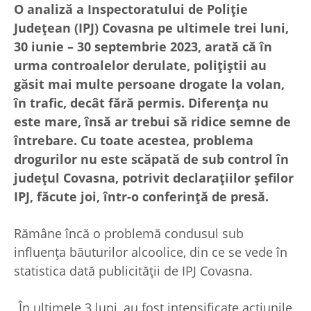
O analiză a Inspectoratului de Poliție
Județean (IPJ) Covasna pe ultimele trei luni,
30 iunie – 30 septembrie 2023, arată că în
urma controalelor derulate, polițiștii au
găsit mai multe persoane drogate la volan,
în trafic, decât fără permis. Diferența nu
este mare, însă ar trebui să ridice semne de
întrebare. Cu toate acestea, problema
drogurilor nu este scăpată de sub control în
județul Covasna, potrivit declarațiilor șefilor
IPJ, făcute joi, într-o conferință de presă.
Rămâne încă o problemă condusul sub
influența băuturilor alcoolice, din ce se vede în
statistica dată publicității de IPJ Covasna.
„În ultimele 3 luni, au fost intensificate acțiunile