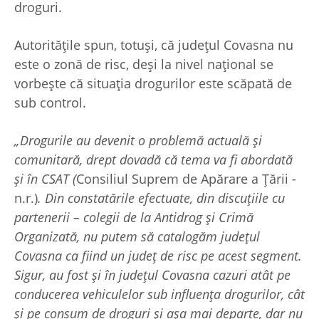
droguri.
Autoritățile spun, totuși, că județul Covasna nu
este o zonă de risc, deși la nivel național se
vorbește că situația drogurilor este scăpată de
sub control.
„Drogurile au devenit o problemă actuală și
comunitară, drept dovadă că tema va fi abordată
și în CSAT (
Consiliul Suprem de Apărare a Țării -
n.r.)
. Din constatările efectuate, din discuțiile cu
partenerii – colegii de la Antidrog și Crimă
Organizată, nu putem să catalogăm județul
Covasna ca fiind un județ de risc pe acest segment.
Sigur, au fost și în județul Covasna cazuri atât pe
conducerea vehiculelor sub influența drogurilor, cât
și pe consum de droguri și așa mai departe, dar nu