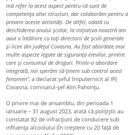
mă refer la acest aspect pentru că sunt de
competența altei structuri, dar colaborăm pentru a
preveni aceste activități. De altfel, odată cu
deschiderea anului școlar, la inițiativa noastră am
avut o întâlnire cu toți directorii de școli generale
și licee din județul Covasna. Au fost abordate mai
multe aspecte legate de siguranța elevilor, printre
care și consumul de droguri. Printr-o abordare
integrată, noi sperăm să ținem sub control acest
fenomen”,
a declarat șeful împuternicit al IPJ
Covasna, comisarul-șef Alin Pahonțu.
O privire mai de ansamblu, din perioada 1
ianuarie – 31 august 2023, arată că polițiștii au
constatat 82 de infracțiuni de conducere sub
influența alcoolului (în creștere cu 20 față de