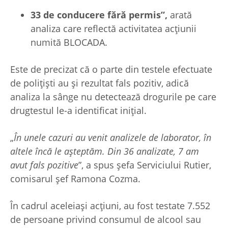
33 de conducere fără permis”,
arată
analiza care reflectă activitatea acțiunii
numită BLOCADA.
Este de precizat că o parte din testele efectuate
de polițiști au și rezultat fals pozitiv, adică
analiza la sânge nu detectează drogurile pe care
drugtestul le-a identificat inițial.
„
În unele cazuri au venit analizele de laborator, în
altele încă le așteptăm. Din 36 analizate, 7 am
avut fals pozitive
”, a spus șefa Serviciului Rutier,
comisarul șef Ramona Cozma.
În cadrul aceleiași acțiuni, au fost testate 7.552
de persoane privind consumul de alcool sau