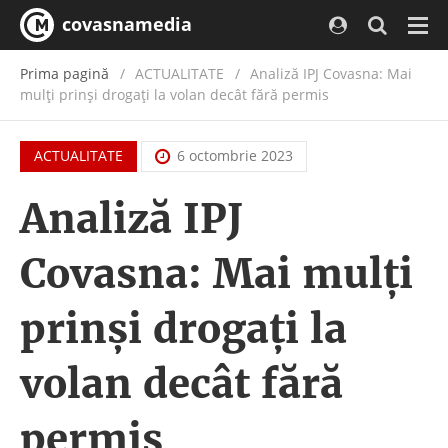
covasnamedia
Navi
Prima pagină
ACTUALITATE
/
Analiză IPJ Covasna: Mai
mulți prinși drogați la volan decât fără permis
ACTUALITATE
6 octombrie 2023
Analiză IPJ
Covasna: Mai mulți
prinși drogați la
volan decât fără
permis