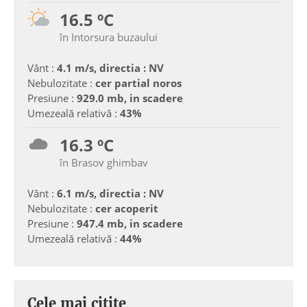
16.5 ºC
în Intorsura buzaului
Vânt :
4.1 m/s, directia : NV
Nebulozitate :
cer partial noros
Presiune :
929.0 mb, in scadere
Umezeală relativă :
43%
16.3 ºC
în Brasov ghimbav
Vânt :
6.1 m/s, directia : NV
Nebulozitate :
cer acoperit
Presiune :
947.4 mb, in scadere
Umezeală relativă :
44%
Cele mai citite