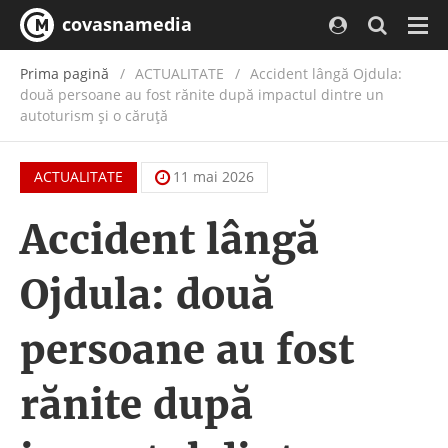
covasnamedia
Navi
Prima pagină
ACTUALITATE
/
Accident lângă Ojdula:
două persoane au fost rănite după impactul dintre un
autoturism și o căruță
ACTUALITATE
11 mai 2026
Accident lângă
Ojdula: două
persoane au fost
rănite după