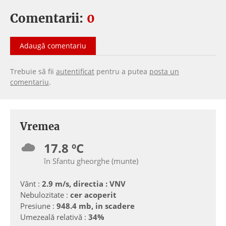
Comentarii:
0
Adaugă comentariu
Trebuie să fii
autentificat
pentru a putea
posta un
comentariu
.
Vremea
17.8 ºC
în Sfantu gheorghe (munte)
Vânt :
2.9 m/s, directia : VNV
Nebulozitate :
cer acoperit
Presiune :
948.4 mb, in scadere
Umezeală relativă :
34%