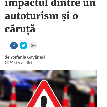
impactul dintre un
autoturism și o
căruță
|
de
Ștefania Găvăneci
2035 vizualizări
|