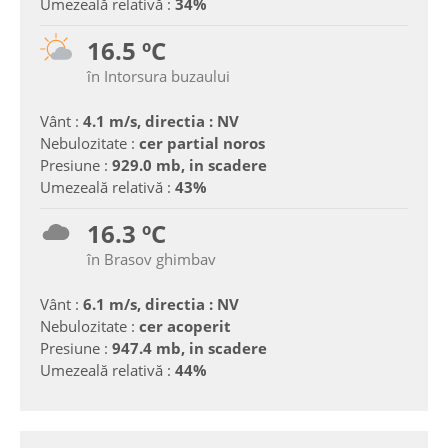
Umezeală relativă :
34%
16.5 ºC
în Intorsura buzaului
Vânt :
4.1 m/s, directia : NV
Nebulozitate :
cer partial noros
Presiune :
929.0 mb, in scadere
Umezeală relativă :
43%
16.3 ºC
în Brasov ghimbav
Vânt :
6.1 m/s, directia : NV
Nebulozitate :
cer acoperit
Presiune :
947.4 mb, in scadere
Umezeală relativă :
44%