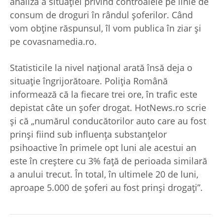
analiză a situației privind controalele pe linie de
consum de droguri în rândul șoferilor. Când
vom obține răspunsul, îl vom publica în ziar și
pe covasnamedia.ro.
Statisticile la nivel național arată însă deja o
situație îngrijorătoare. Poliția Română
informează că la fiecare trei ore, în trafic este
depistat câte un șofer drogat. HotNews.ro scrie
și că „numărul conducătorilor auto care au fost
prinși fiind sub influența substanțelor
psihoactive în primele opt luni ale acestui an
este în creștere cu 3% față de perioada similară
a anului trecut. În total, în ultimele 20 de luni,
aproape 5.000 de șoferi au fost prinși drogați”.