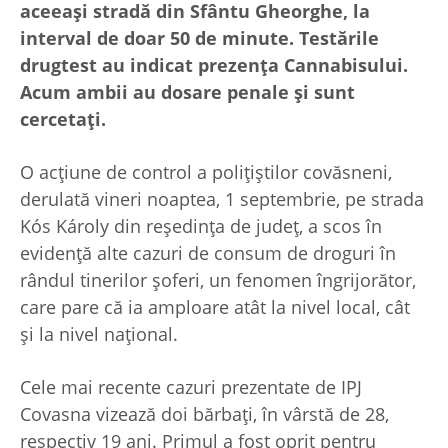
aceeași stradă din Sfântu Gheorghe, la
interval de doar 50 de minute. Testările
drugtest au indicat prezența Cannabisului.
Acum ambii au dosare penale și sunt
cercetați.
O acțiune de control a polițiștilor covăsneni,
derulată vineri noaptea, 1 septembrie, pe strada
Kós Károly din reședința de județ, a scos în
evidență alte cazuri de consum de droguri în
rândul tinerilor șoferi, un fenomen îngrijorător,
care pare că ia amploare atât la nivel local, cât
și la nivel național.
Cele mai recente cazuri prezentate de IPJ
Covasna vizează doi bărbați, în vârstă de 28,
respectiv 19 ani. Primul a fost oprit pentru