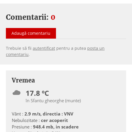
Comentarii:
0
Adaugă comentariu
Trebuie să fii
autentificat
pentru a putea
posta un
comentariu
.
Vremea
17.8 ºC
în Sfantu gheorghe (munte)
Vânt :
2.9 m/s, directia : VNV
Nebulozitate :
cer acoperit
Presiune :
948.4 mb, in scadere