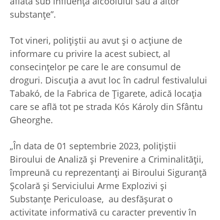
aflată sub influența alcoolului sau a altor
substanțe”.
Tot vineri, polițiștii au avut și o acțiune de
informare cu privire la acest subiect, al
consecințelor pe care le are consumul de
droguri. Discuția a avut loc în cadrul festivalului
Tabakó, de la Fabrica de Țigarete, adică locația
care se află tot pe strada Kós Károly din Sfântu
Gheorghe.
„În data de 01 septembrie 2023, polițiștii
Biroului de Analiză și Prevenire a Criminalității,
împreună cu reprezentanți ai Biroului Siguranță
Școlară și Serviciului Arme Explozivi și
Substanțe Periculoase, au desfășurat o
activitate informativă cu caracter preventiv în