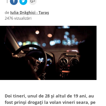
|
de
Iulia Drăghici - Taraș
2476 vizualizări
|
Doi tineri, unul de 28 și altul de 19 ani, au
fost prinși drogați la volan vineri seara, pe