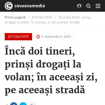
covasnamedia
Navi
Prima pagină
ACTUALITATE
/
Încă doi tineri, prinși
drogați la volan; în aceeași zi, pe aceeași stradă
ACTUALITATE
5 septembrie 2023
Încă doi tineri,
prinși drogați la
volan; în aceeași zi,
pe aceeași stradă