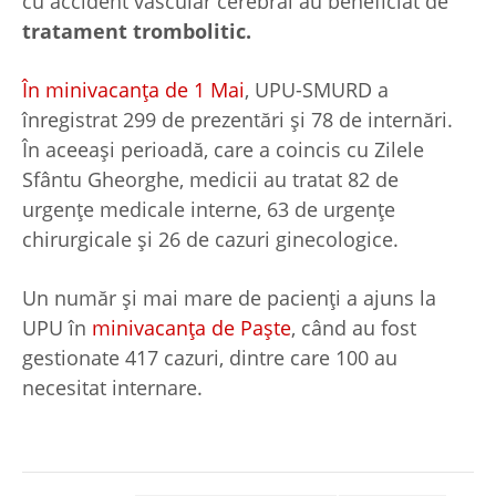
cu accident vascular cerebral au beneficiat de
tratament trombolitic.
În minivacanța de 1 Mai
, UPU-SMURD a
înregistrat 299 de prezentări și 78 de internări.
În aceeași perioadă, care a coincis cu Zilele
Sfântu Gheorghe, medicii au tratat 82 de
urgențe medicale interne, 63 de urgențe
chirurgicale și 26 de cazuri ginecologice.
Un număr și mai mare de pacienți a ajuns la
UPU în
minivacanța de Paște
, când au fost
gestionate 417 cazuri, dintre care 100 au
necesitat internare.