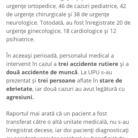
urgențe ortopedice, 46 de cazuri pediatrice, 42
de urgențe chirurgicale și 38 de urgențe
neurologice. Totodată, au fost înregistrate 20 de
urgențe ginecologice, 18 cardiologice și 12
psihiatrice.
În aceeași perioadă, personalul medical a
intervenit în cazul a
trei accidente rutiere
și a
două accidente de muncă
. La UPU s-au
prezentat și
trei persoane
aflate în
stare de
ebrietate
, iar două cazuri au avut legătură cu
agresiuni.
Raportul mai arată că un pacient a fost
transferat către o altă unitate medicală, nu s-au
înregistrat decese, iar doi pacienți diagnosticați