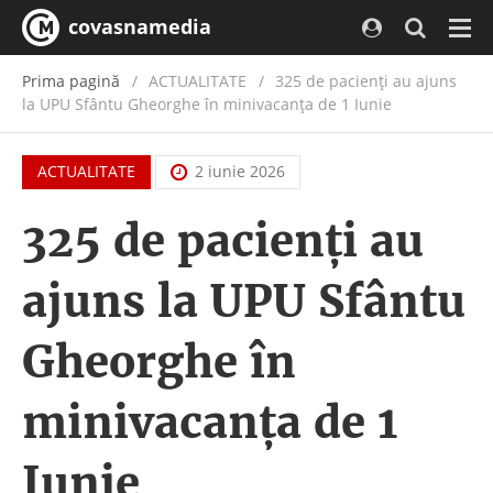
covasnamedia
Navi
Prima pagină
ACTUALITATE
/
325 de pacienți au ajuns
la UPU Sfântu Gheorghe în minivacanța de 1 Iunie
ACTUALITATE
2 iunie 2026
325 de pacienți au
ajuns la UPU Sfântu
Gheorghe în
minivacanța de 1
Iunie