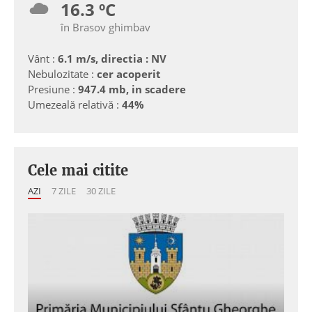
16.3 ºC
în Brasov ghimbav
Vânt :
6.1 m/s, directia : NV
Nebulozitate :
cer acoperit
Presiune :
947.4 mb, in scadere
Umezeală relativă :
44%
Cele mai citite
AZI
7 ZILE
30 ZILE