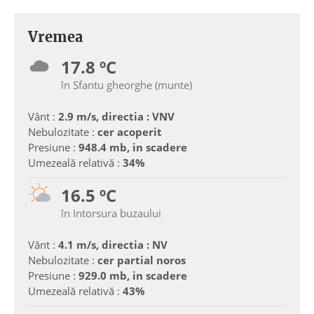
Vremea
17.8 ºC
în Sfantu gheorghe (munte)
Vânt :
2.9 m/s, directia : VNV
Nebulozitate :
cer acoperit
Presiune :
948.4 mb, in scadere
Umezeală relativă :
34%
16.5 ºC
în Intorsura buzaului
Vânt :
4.1 m/s, directia : NV
Nebulozitate :
cer partial noros
Presiune :
929.0 mb, in scadere
Umezeală relativă :
43%