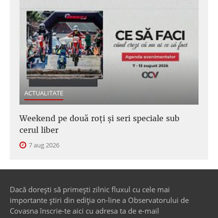
ACTUALITATE
Weekend pe două roți și seri speciale sub
cerul liber
7 aug 2026
Dacă dorești să primești zilnic fluxul cu cele mai
importante știri din ediția on-line a Observatorului de
Covasna înscrie-te aici cu adresa ta de e-mail