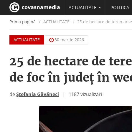
covasnamedia
ACTUALITATE
POLITICA
Prima pagină
ACTUALITATE
/
25 de hectare de teren arse 
EDUCATIE
ACTUALITATE
30 martie 2026
25 de hectare de tere
de foc în județ în w
de
Ștefania Găvăneci
|
1187 vizualizări