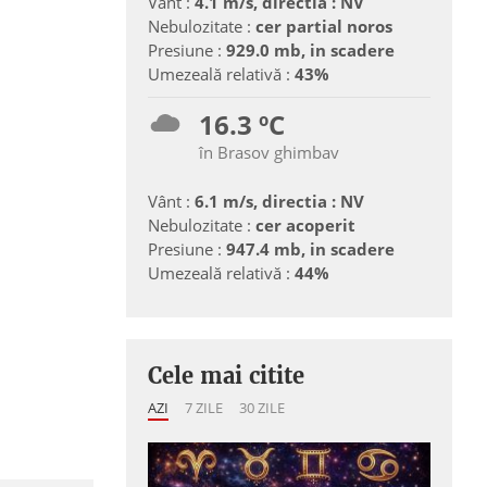
Vânt :
4.1 m/s, directia : NV
Nebulozitate :
cer partial noros
Presiune :
929.0 mb, in scadere
Umezeală relativă :
43%
16.3 ºC
în Brasov ghimbav
Vânt :
6.1 m/s, directia : NV
Nebulozitate :
cer acoperit
Presiune :
947.4 mb, in scadere
Umezeală relativă :
44%
Cele mai citite
AZI
7 ZILE
30 ZILE