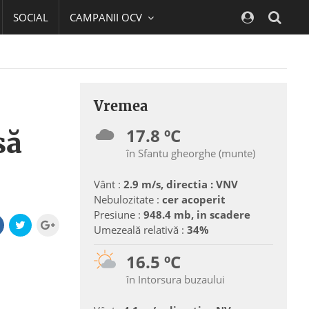
SOCIAL
CAMPANII OCV
Navig
Vremea
17.8 ºC
să
în Sfantu gheorghe (munte)
Vânt :
2.9 m/s, directia : VNV
Nebulozitate :
cer acoperit
Presiune :
948.4 mb, in scadere
Umezeală relativă :
34%
16.5 ºC
în Intorsura buzaului