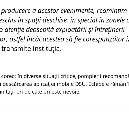
e producere a acestor evenimente, reamintim
eschis în spații deschise, în special în zonele 
 atenție deosebită exploatării și întreținerii
or, astfel încât acestea să fie corespunzător i
 transmite instituția.
corect în diverse situații critice, pompierii recomand
au descărcarea aplicației mobile DSU. Echipele rămân î
ității ori de câte ori este nevoie.