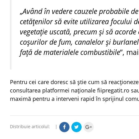
„
Având în vedere cauzele probabile d
cetățenilor să evite utilizarea focului d
vegetație uscată, precum și să acorde o
coșurilor de fum, canalelor și burlanel
față de materialele combustibile
”, mai
Pentru cei care doresc să știe cum să reacționeze 
consultarea platformei naționale fiipregatit.ro s
maximă pentru a interveni rapid în sprijinul comun
Distribuie articolul:
|