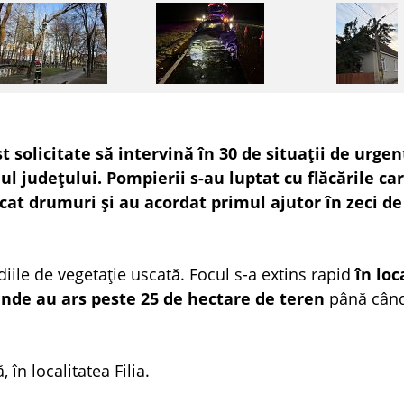
 solicitate să intervină în 30 de situații de urgen
iul județului. Pompierii s-au luptat cu flăcările ca
cat drumuri și au acordat primul ajutor în zeci de
ile de vegetație uscată. Focul s-a extins rapid
în loc
nde au ars peste 25 de hectare de teren
până cân
 în localitatea Filia.