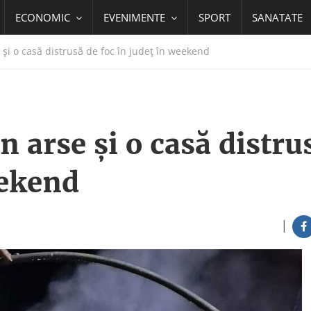
ECONOMIC
EVENIMENTE
SPORT
SANATATE
și o casă distrusă de foc în județ în weekend
n arse și o casă distru
eekend
|