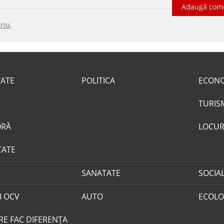
Adaugă com
riu
.
TATE
POLITICA
ECON
TURIS
ORĂ
LOCUR
CATE
SANATATE
SOCIA
I OCV
AUTO
ECOLO
RE FAC DIFERENȚA