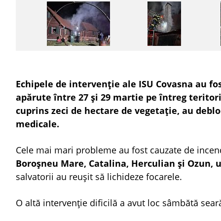
Echipele de intervenție ale ISU Covasna au fost
apărute între 27 și 29 martie pe întreg teritor
cuprins zeci de hectare de vegetație, au deblo
medicale.
Cele mai mari probleme au fost cauzate de incendi
Boroșneu Mare, Catalina, Herculian și Ozun, u
salvatorii au reușit să lichideze focarele.
O altă intervenție dificilă a avut loc sâmbătă seară,