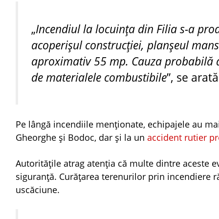
„
Incendiul la locuința din Filia s-a pro
acoperișul construcției, planșeul mansa
aproximativ 55 mp. Cauza probabilă a
de materialele combustibile
”, se ara
Pe lângă incendiile menționate, echipajele au mai 
Gheorghe și Bodoc, dar și la un
accident rutier p
Autoritățile atrag atenția că multe dintre aceste 
siguranță. Curățarea terenurilor prin incendiere r
uscăciune.