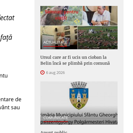
fectat
față
ACTUALITATE
Ursul care ar fi ucis un cioban la
Belin încă se plimbă prin comună
6 aug 2026
ântu
entare de
 vânt sau
COMUNICATE
Anunţ public