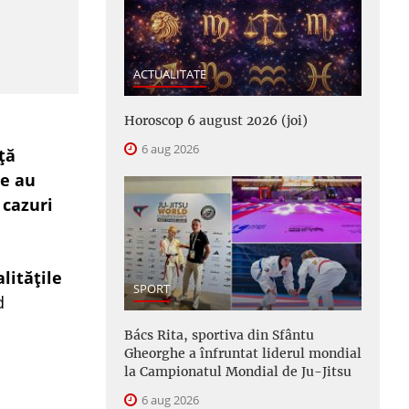
ACTUALITATE
Horoscop 6 august 2026 (joi)
6 aug 2026
ță
re au
 cazuri
alitățile
SPORT
d
Bács Rita, sportiva din Sfântu
Gheorghe a înfruntat liderul mondial
la Campionatul Mondial de Ju-Jitsu
6 aug 2026