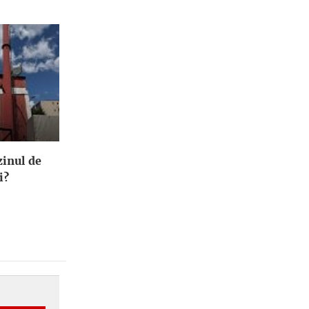
zinul de
i?