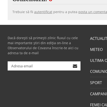
Trebuie să fii
autentificat
pentru a putea
posta un comenta
Dacă dorești să primești zilnic fluxul cu cele
ACTUALI
mai importante știri din ediția on-line a
Observatorului de Covasna înscrie-te aici cu
METEO
adresa ta de e-mail
ULTIMA 
COMUNI
SPORT
CAMPANI
FEMEI CA