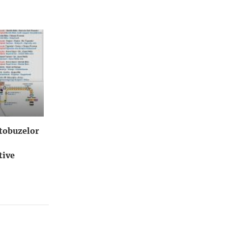
utobuzelor
tive