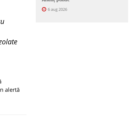
6 aug 2026
cu
zolate
ă
n alertă