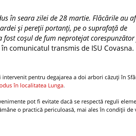
dus în seara zilei de 28 martie. Flăcările au a
rdei și pereții portanți, pe o suprafață de
 fost coșul de fum neprotejat corespunzător 
tă în comunicatul transmis de ISU Covasna.
intervenit pentru degajarea a doi arbori căzuți în Sf
rodus în localitatea Lunga
.
evenimente pot fi evitate dacă se respectă reguli elem
ămâne o practică periculoasă, mai ales în condiții de