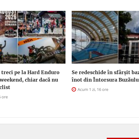
 treci pe la Hard Enduro
Se redeschide în sfârșit ba
 weekend, chiar dacă nu
înot din Întorsura Buzăulu
clist
Acum 1 zi, 16 ore
6 ore