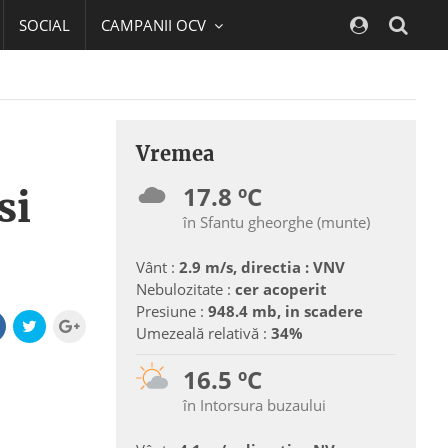
SOCIAL
CAMPANII OCV
Navig
Vremea
17.8 ºC
si
în Sfantu gheorghe (munte)
Vânt :
2.9 m/s, directia : VNV
Nebulozitate :
cer acoperit
Presiune :
948.4 mb, in scadere
Umezeală relativă :
34%
16.5 ºC
în Intorsura buzaului