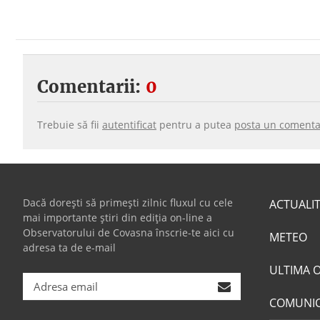
Comentarii:
0
Trebuie să fii
autentificat
pentru a putea
posta un comenta
Dacă dorești să primești zilnic fluxul cu cele
ACTUALI
mai importante știri din ediția on-line a
Observatorului de Covasna înscrie-te aici cu
METEO
adresa ta de e-mail
ULTIMA 
COMUNI