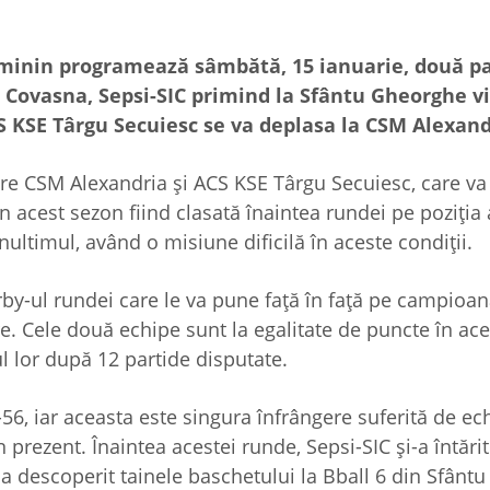
eminin programează sâmbătă, 15 ianuarie, două p
 Covasna, Sepsi-SIC primind la Sfântu Gheorghe vi
 KSE Târgu Secuiesc se va deplasa la CSM Alexand
ntre CSM Alexandria și ACS KSE Târgu Secuiesc, care v
 acest sezon fiind clasată înaintea rundei pe poziția 
ultimul, având o misiune dificilă în aceste condiții.
rby-ul rundei care le va pune față în față pe campioana
. Cele două echipe sunt la egalitate de puncte în ace
l lor după 12 partide disputate.
8-56, iar aceasta este singura înfrângere suferită de ec
prezent. Înaintea acestei runde, Sepsi-SIC și-a întărit
a descoperit tainele baschetului la Bball 6 din Sfântu