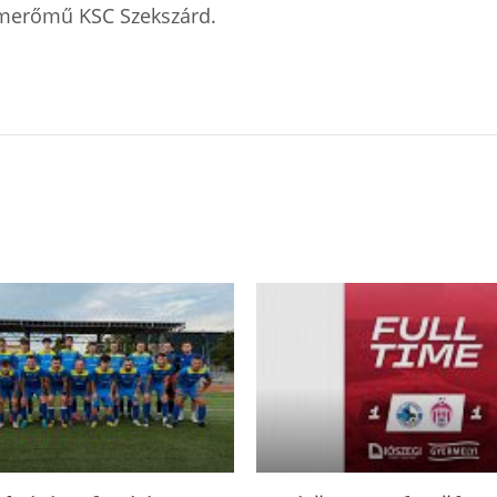
tomerőmű KSC Szekszárd.