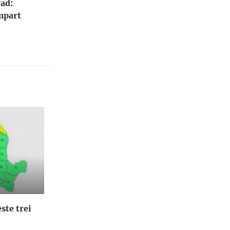
ad:
împart
ste trei