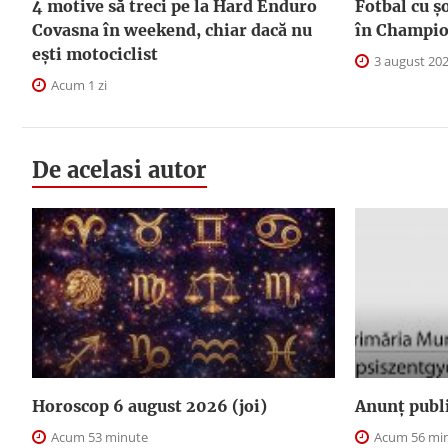
4 motive să treci pe la Hard Enduro
Fotbal cu șo
Covasna în weekend, chiar dacă nu
în Champio
ești motociclist
3 august 20
Acum 1 zi
De acelasi autor
Horoscop 6 august 2026 (joi)
Anunţ publ
Acum 53 minute
Acum 56 mi