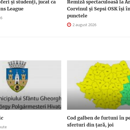
feri și studenți, jucat ca
Remiză spectaculoasă la Ar
ns League
Corvinul și Sepsi OSK îşi 
punctele
26
2 august 2026
ic
Cod galben de furtuni în pe
sferturi din țară, joi
nute