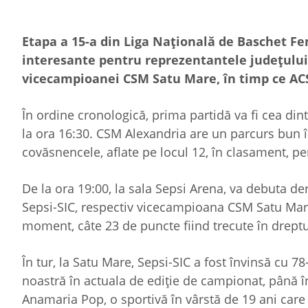
Etapa a 15-a din Liga Națională de Baschet F
interesante pentru reprezentantele județului
vicecampioanei CSM Satu Mare, în timp ce ACS
În ordine cronologică, prima partidă va fi cea di
la ora 16:30. CSM Alexandria are un parcurs bun în
covăsnencele, aflate pe locul 12, în clasament, pen
De la ora 19:00, la sala Sepsi Arena, va debuta de
Sepsi-SIC, respectiv vicecampioana CSM Satu Mare
moment, câte 23 de puncte fiind trecute în dreptu
În tur, la Satu Mare, Sepsi-SIC a fost învinsă cu 7
noastră în actuala de ediție de campionat, până în 
Anamaria Pop, o sportivă în vârstă de 19 ani care 