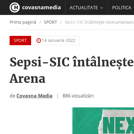
covasnamedia
ACTUALITATE
POLITICA
Prima pagină
SPORT
Sepsi-SIC întâlnește vicecampioan
EDUCATIE
SPORT
14 ianuarie 2022
Sepsi-SIC întâlneșt
Arena
de
Covasna Media
|
886 vizualizări