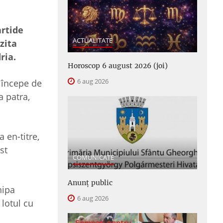
artide
ACTUALITATE
zita
ria.
Horoscop 6 august 2026 (joi)
6 aug 2026
a începe de
a patra,
 en-titre,
st
COMUNICATE
Anunţ public
hipa
6 aug 2026
 lotul cu