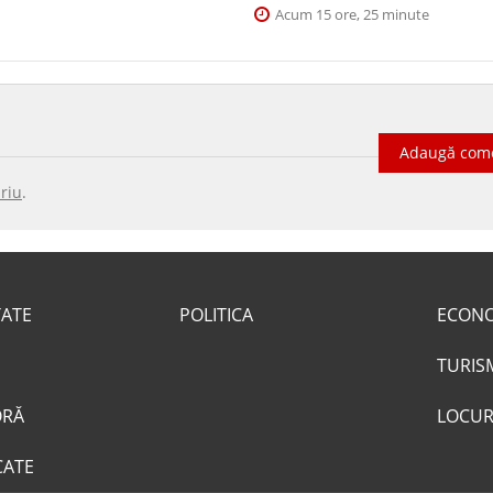
Acum 15 ore, 25 minute
Adaugă com
riu
.
TATE
POLITICA
ECON
TURIS
ORĂ
LOCUR
CATE