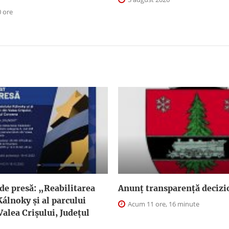
0 ore
de presă: „Reabilitarea
Anunţ transparenţă decizi
Kálnoky și al parcului
Acum 11 ore, 16 minute
Valea Crișului, Județul