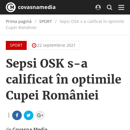
covasnamedia
Navi
Prima pagină
SPORT
Sepsi OSK s-a calificat în optimile
Cupei României
SPORT
22 septembrie 2021
Sepsi OSK s-a
calificat în optimile
Cupei României
|
de
Covasna Media