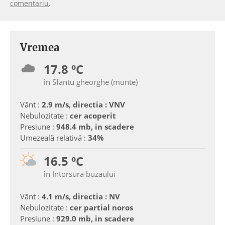
comentariu
.
Vremea
17.8 ºC
în Sfantu gheorghe (munte)
Vânt :
2.9 m/s, directia : VNV
Nebulozitate :
cer acoperit
Presiune :
948.4 mb, in scadere
Umezeală relativă :
34%
16.5 ºC
în Intorsura buzaului
Vânt :
4.1 m/s, directia : NV
Nebulozitate :
cer partial noros
Presiune :
929.0 mb, in scadere