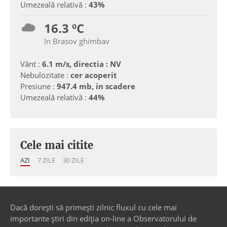
Umezeală relativă :
43%
16.3 ºC
în Brasov ghimbav
Vânt :
6.1 m/s, directia : NV
Nebulozitate :
cer acoperit
Presiune :
947.4 mb, in scadere
Umezeală relativă :
44%
Cele mai citite
AZI
7 ZILE
30 ZILE
Dacă dorești să primești zilnic fluxul cu cele mai
importante știri din ediția on-line a Observatorului de