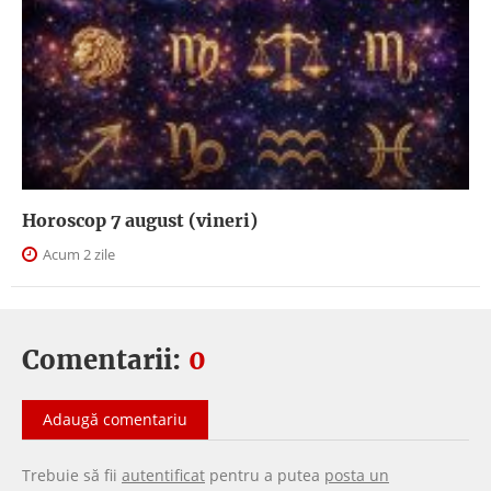
Horoscop 7 august (vineri)
Acum 2 zile
Comentarii:
0
Adaugă comentariu
Trebuie să fii
autentificat
pentru a putea
posta un