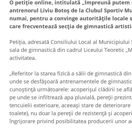
O petiţie online, intitulată „Împreună putem 
antrenorul Liviu Botoş de la Clubul Sportiv Mun
numai, pentru a convinge autorităţile locale 
care frecventează secţia de gimnastică artisti
Petiţia, adresată Consiliului Local al Municipiulu
sala de gimnastică din cadrul Liceului Teoretic 
activitatea.
„Referitor la starea fizică a sălii de gimnastică 
unde se desfăşoară antrenamentele de gimnastică 
cunoştinţă următoarele: acoperişul clădirii se afl
pe unde se infiltrează apa pluvială, pereţii prezin
tencuielii exterioare, aceeaşi stare de deteriorare
toalete), nu doar la pereţii de rezistenţă şi aco
îngrijorare privind posibilitatea producerii unor ac