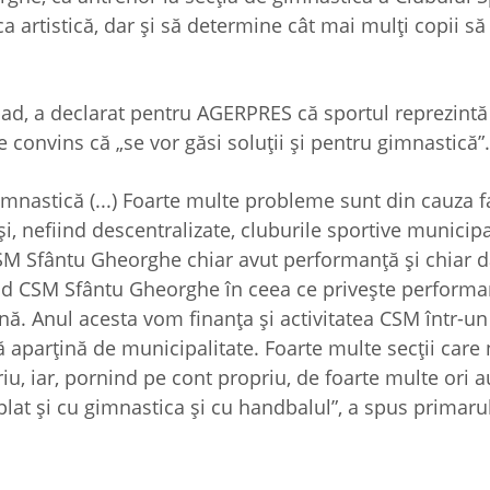
 artistică, dar şi să determine cât mai mulţi copii să
ad, a declarat pentru AGERPRES că sportul reprezintă
e convins că „se vor găsi soluţii şi pentru gimnastică”.
gimnastică (...) Foarte multe probleme sunt din cauza f
şi, nefiind descentralizate, cluburile sportive municip
.) CSM Sfântu Gheorghe chiar avut performanţă şi chiar
laud CSM Sfântu Gheorghe în ceea ce priveşte performa
nă. Anul acesta vom finanţa şi activitatea CSM într-u
ă aparţină de municipalitate. Foarte multe secţii care
iu, iar, pornind pe cont propriu, de foarte multe ori 
plat şi cu gimnastica şi cu handbalul”, a spus primaru