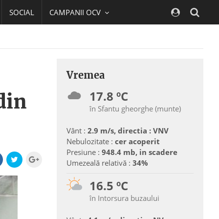
SOCIAL
CAMPANII OCV
Navig
Vremea
17.8 ºC
din
în Sfantu gheorghe (munte)
Vânt :
2.9 m/s, directia : VNV
Nebulozitate :
cer acoperit
Presiune :
948.4 mb, in scadere
Umezeală relativă :
34%
16.5 ºC
în Intorsura buzaului