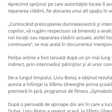
Apreciind sprijinul pe care autorităţile locale îl aco
repararea clădirii, fie alocarea unui alt spaţiu în v
„Cunoscând preocuparea dumneavoastră şi interesul 
copiilor, vă rugăm respectuos să binevoiţi a analiz
noi locaţii sau repararea clădirii actuale, astfel î
continuare”, se mai arată în documentul menţion
Petiţia online a fost lansată după un şir mai lung 
indirect, prin intermediul părinţilor şi al unor consi
De-a lungul timpului, Liviu Botoş a obţinut rezultat
acesta a înfiinţat la Sfântu Gheorghe prima şcoal
premieră în ţară, programul de fitness „Gymabsti
După o perioadă de aproape doi ani în care a lucr
Dubai, Liviu Botoş a revenit acasă, la Sfântu Gheo