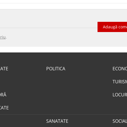
Adaugă com
riu
.
TATE
POLITICA
ECON
TURIS
ORĂ
LOCUR
CATE
SANATATE
SOCIA