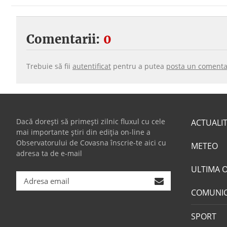
Comentarii:
0
Trebuie să fii
autentificat
pentru a putea
posta un comenta
Dacă dorești să primești zilnic fluxul cu cele
ACTUALI
mai importante știri din ediția on-line a
Observatorului de Covasna înscrie-te aici cu
METEO
adresa ta de e-mail
ULTIMA 
COMUNI
SPORT