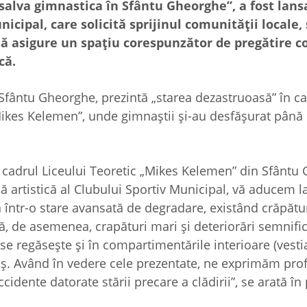
salva gimnastica în Sfântu Gheorghe”, a fost lans
icipal, care solicită sprijinul comunităţii locale, 
să asigure un spaţiu corespunzător de pregătire co
că.
i Sfântu Gheorghe, prezintă „starea dezastruoasă” în ca
„Mikes Kelemen”, unde gimnaştii şi-au desfăşurat până
din cadrul Liceului Teoretic „Mikes Kelemen” din Sfântu
artistică al Clubului Sportiv Municipal, vă aducem l
ă într-o stare avansată de degradare, existând crăpăt
tă, de asemenea, crapături mari şi deteriorări semnific
 se regăseşte şi în compartimentările interioare (vesti
periş. Având în vedere cele prezentate, ne exprimăm pr
cidente datorate stării precare a clădirii”, se arată în 