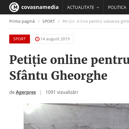
covasnamedia
ACTUALITATE
POLITICA
Prima pagină
SPORT
Petiţie online pentru salvarea gim
EDUCATIE
SPORT
14 august 2019
Petiţie online pentr
Sfântu Gheorghe
de
Agerpres
|
1091 vizualizări