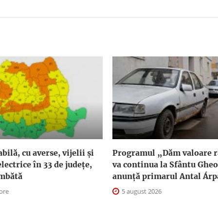
ilă, cu averse, vijelii și
Programul „Dăm valoare ra
lectrice în 33 de județe,
va continua la Sfântu Ghe
âmbătă
anunţă primarul Antal Árp
 ore
5 august 2026