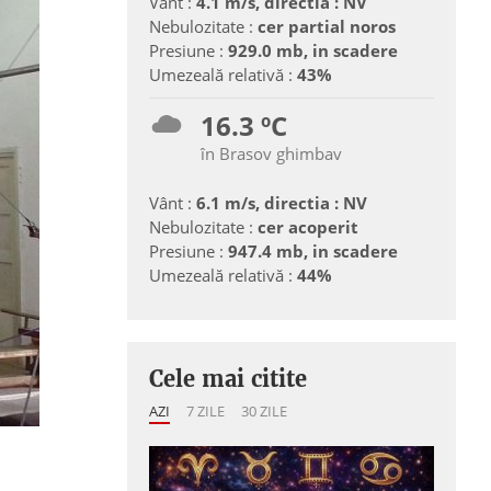
Vânt :
4.1 m/s, directia : NV
Nebulozitate :
cer partial noros
Presiune :
929.0 mb, in scadere
Umezeală relativă :
43%
16.3 ºC
în Brasov ghimbav
Vânt :
6.1 m/s, directia : NV
Nebulozitate :
cer acoperit
Presiune :
947.4 mb, in scadere
Umezeală relativă :
44%
Cele mai citite
AZI
7 ZILE
30 ZILE