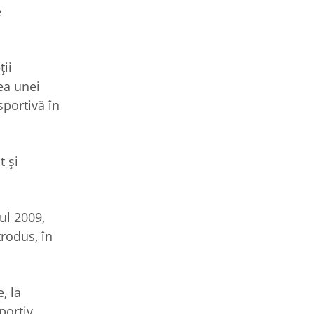
e
ţii
rea unei
sportivă în
t şi
ul 2009,
rodus, în
, la
portiv