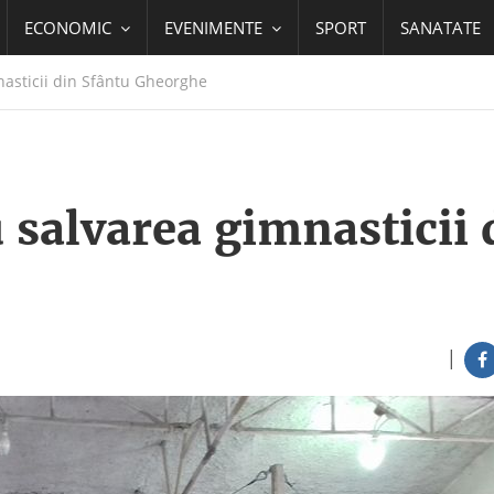
ECONOMIC
EVENIMENTE
SPORT
SANATATE
nasticii din Sfântu Gheorghe
u salvarea gimnasticii 
|