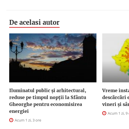
De acelasi autor
Iluminatul public şi arhitectural,
Vreme instab
reduse pe timpul nopţii la Sfântu
descărcări e
Gheorghe pentru economisirea
vineri și s
energiei
Acum 1 zi, 9
Acum 1 zi, 3 ore