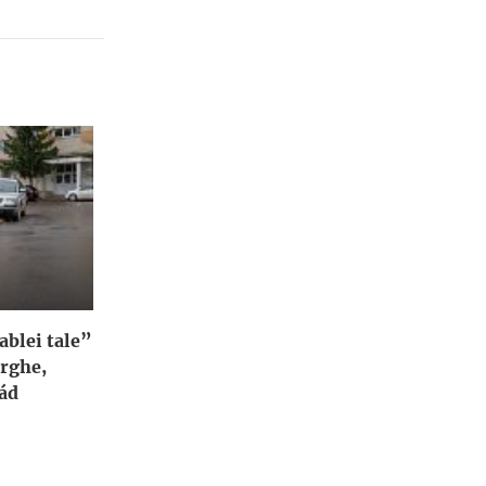
blei tale”
orghe,
ád