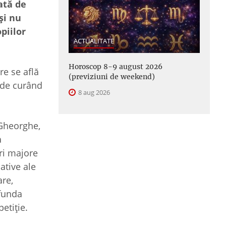
ată de
şi nu
piilor
ACTUALITATE
Horoscop 8-9 august 2026
re se află
(previziuni de weekend)
 de curând
8 aug 2026
 Gheorghe,
a
uri majore
ative ale
are,
ofunda
petiţie.