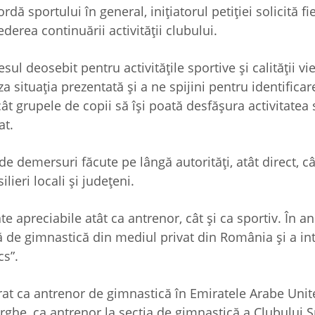
rdă sportului în general, iniţiatorul petiţiei solicită fi
ederea continuării activităţii clubului.
deosebit pentru activităţile sportive şi calităţii vie
a situaţia prezentată şi a ne spijini pentru identifica
ncât grupele de copii să îşi poată desfăşura activitatea 
at.
de demersuri făcute pe lângă autorităţi, atât direct, câ
lieri locali şi judeţeni.
e apreciabile atât ca antrenor, cât şi ca sportiv. În an
ă de gimnastică din mediul privat din România şi a int
cs”.
at ca antrenor de gimnastică în Emiratele Arabe Unite
rghe, ca antrenor la secţia de gimnastică a Clubului S