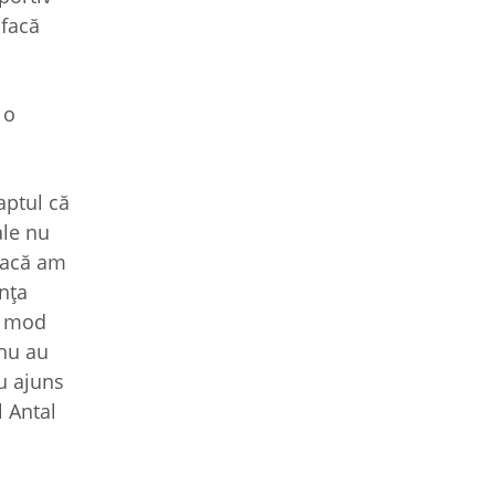
 facă
 o
aptul că
ale nu
 dacă am
nţa
n mod
 nu au
au ajuns
l Antal