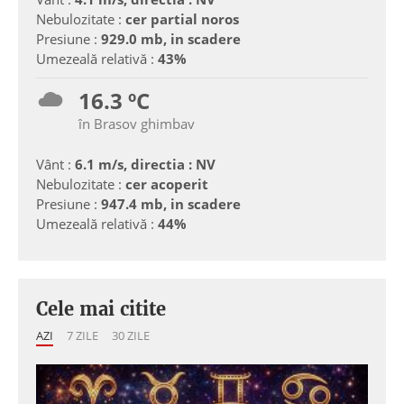
Nebulozitate :
cer partial noros
Presiune :
929.0 mb, in scadere
Umezeală relativă :
43%
16.3 ºC
în Brasov ghimbav
Vânt :
6.1 m/s, directia : NV
Nebulozitate :
cer acoperit
Presiune :
947.4 mb, in scadere
Umezeală relativă :
44%
Cele mai citite
AZI
7 ZILE
30 ZILE