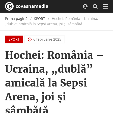
covasnamedia
Navi
Prima pagină
SPORT
Hochei: România – Ucraina,
„dublă” amicală la Sepsi Arena, joi și sâmbătă
SPORT
6 februarie 2025
Hochei: România –
Ucraina, „dublă”
amicală la Sepsi
Arena, joi și
sâmbătă