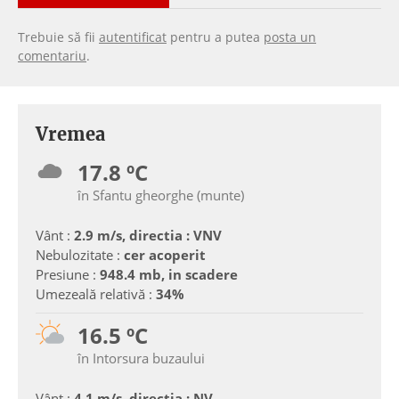
Trebuie să fii
autentificat
pentru a putea
posta un
comentariu
.
Vremea
17.8 ºC
în Sfantu gheorghe (munte)
Vânt :
2.9 m/s, directia : VNV
Nebulozitate :
cer acoperit
Presiune :
948.4 mb, in scadere
Umezeală relativă :
34%
16.5 ºC
în Intorsura buzaului
Vânt :
4.1 m/s, directia : NV