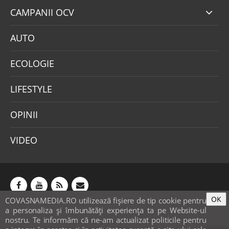
CAMPANII OCV
AUTO
ECOLOGIE
LIFESTYLE
OPINII
VIDEO
OK
COVASNAMEDIA.RO utilizează fişiere de tip cookie pentru
Abonamente
Publicitate
Mica publicitate
a personaliza și îmbunătăți experiența ta pe Website-ul
Contact
Sondaje
POLITICA COOKIE-URI & GDPR
nostru. Te informăm că ne-am actualizat politicile pentru