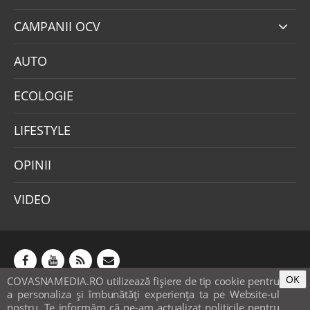
CAMPANII OCV
AUTO
ECOLOGIE
LIFESTYLE
OPINII
VIDEO
OK
COVASNAMEDIA.RO utilizează fişiere de tip cookie pentru
Abonamente
Publicitate
Mica publicitate
a personaliza și îmbunătăți experiența ta pe Website-ul
Contact
Sondaje
POLITICA COOKIE-URI & GDPR
nostru. Te informăm că ne-am actualizat politicile pentru