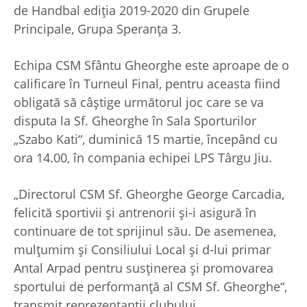
de Handbal ediția 2019-2020 din Grupele
Principale, Grupa Speranța 3.
Echipa CSM Sfântu Gheorghe este aproape de o
calificare în Turneul Final, pentru aceasta fiind
obligată să câștige următorul joc care se va
disputa la Sf. Gheorghe în Sala Sporturilor
„Szabo Kati“, duminică 15 martie, începând cu
ora 14.00, în compania echipei LPS Târgu Jiu.
„Directorul CSM Sf. Gheorghe George Carcadia,
felicită sportivii și antrenorii și-i asigură în
continuare de tot sprijinul său. De asemenea,
mulțumim și Consiliului Local și d-lui primar
Antal Arpad pentru susținerea și promovarea
sportului de performanță al CSM Sf. Gheorghe“,
transmit reprezentanţii clubului.