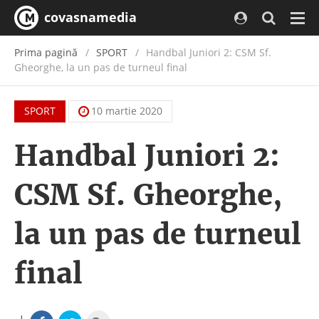
covasnamedia
Navi
Prima pagină
SPORT
Handbal Juniori 2: CSM Sf.
Gheorghe, la un pas de turneul final
SPORT
10 martie 2020
Handbal Juniori 2:
CSM Sf. Gheorghe,
la un pas de turneul
final