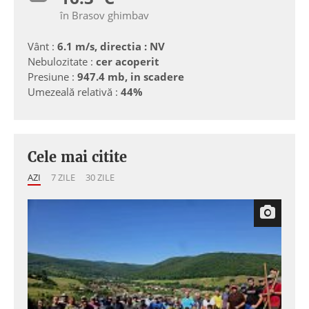
în Brasov ghimbav
Vânt :
6.1 m/s, directia : NV
Nebulozitate :
cer acoperit
Presiune :
947.4 mb, in scadere
Umezeală relativă :
44%
Cele mai citite
AZI
7 ZILE
30 ZILE