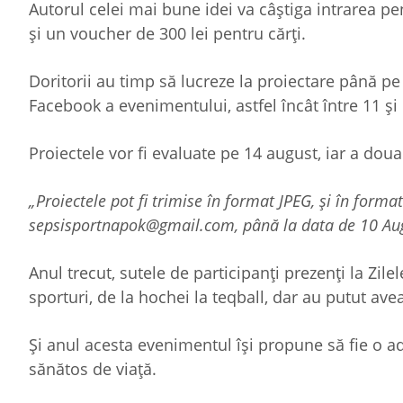
Autorul celei mai bune idei va câștiga intrarea p
și un voucher de 300 lei pentru cărți.
Doritorii au timp să lucreze la proiectare până pe 
Facebook a evenimentului, astfel încât între 11 și 
Proiectele vor fi evaluate pe 14 august, iar a doua z
„Proiectele pot fi trimise în format JPEG, și în format
sepsisportnapok@gmail.com, până la data de 10 Aug
Anul trecut, sutele de participanți prezenți la Zil
sporturi, de la hochei la teqball, dar au putut ave
Și anul acesta evenimentul își propune să fie o a
sănătos de viață.