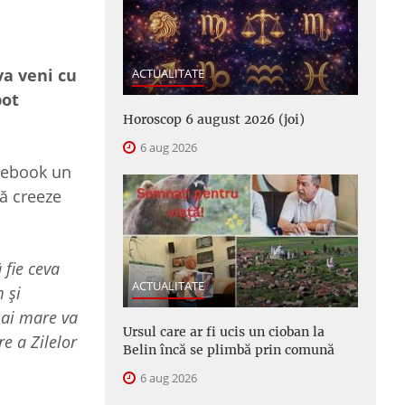
va veni cu
ACTUALITATE
pot
Horoscop 6 august 2026 (joi)
6 aug 2026
acebook un
să creeze
 fie ceva
ACTUALITATE
 și
mai mare va
Ursul care ar fi ucis un cioban la
e a Zilelor
Belin încă se plimbă prin comună
6 aug 2026