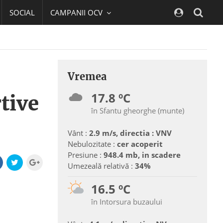
SOCIAL
CAMPANII OCV
Navig
Vremea
17.8 ºC
tive
în Sfantu gheorghe (munte)
Vânt :
2.9 m/s, directia : VNV
Nebulozitate :
cer acoperit
Presiune :
948.4 mb, in scadere
Umezeală relativă :
34%
16.5 ºC
în Intorsura buzaului