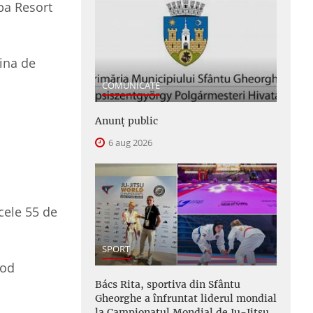
pa Resort
gina de
COMUNICATE
Anunţ public
6 aug 2026
 cele 55 de
SPORT
mod
Bács Rita, sportiva din Sfântu
Gheorghe a înfruntat liderul mondial
la Campionatul Mondial de Ju-Jitsu