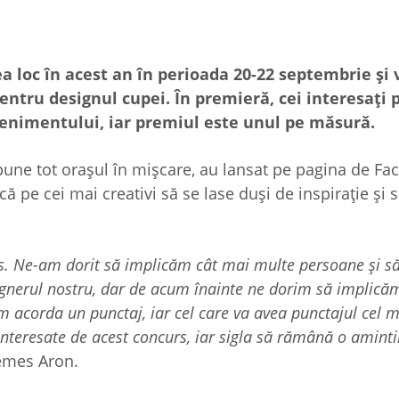
ea loc în acest an în perioada 20-22 septembrie și 
entru designul cupei. În premieră, cei interesați 
venimentului, iar premiul este unul pe măsură.
 pune tot orașul în mișcare, au lansat pe pagina de F
ă pe cei mai creativi să se lase duși de inspirație și 
s. Ne-am dorit să implicăm cât mai multe persoane și să
ignerul nostru, dar de acum înainte ne dorim să implicăm
vom acorda un punctaj, iar cel care va avea punctajul cel 
nteresate de acest concurs, iar sigla să rămână o amintir
Nemes Aron.