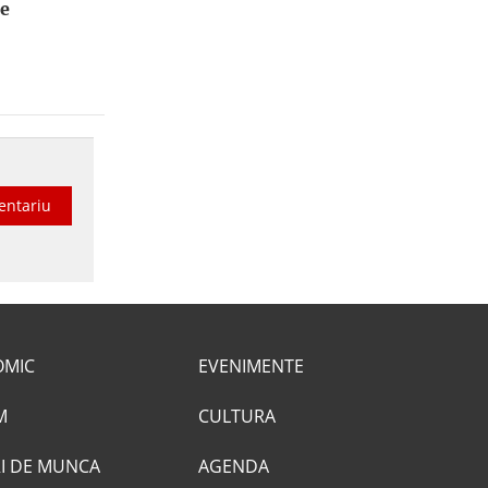
le
entariu
OMIC
EVENIMENTE
M
CULTURA
I DE MUNCA
AGENDA