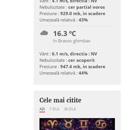
Vânt :
4.1 m/s, directia : NV
Nebulozitate :
cer partial noros
Presiune :
929.0 mb, in scadere
Umezeală relativă :
43%
16.3 ºC
în Brasov ghimbav
Vânt :
6.1 m/s, directia : NV
Nebulozitate :
cer acoperit
Presiune :
947.4 mb, in scadere
Umezeală relativă :
44%
Cele mai citite
AZI
7 ZILE
30 ZILE