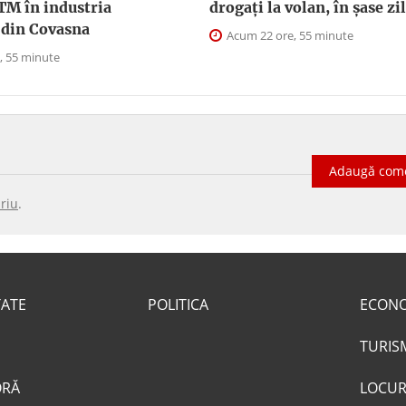
TM în industria
drogați la volan, în șase zi
 din Covasna
Acum 22 ore, 55 minute
, 55 minute
Adaugă com
riu
.
TATE
POLITICA
ECON
TURIS
ORĂ
LOCUR