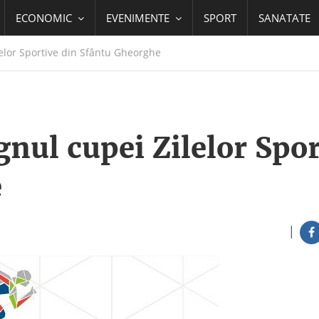
ECONOMIC
EVENIMENTE
SPORT
SANATATE
elor Sportive din Sfântu Gheorghe
nul cupei Zilelor Spor
e
|