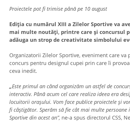
Proiectele pot fi trimise până pe 10 august
Ediția cu numărul XIII a Zilelor Sportive va av
mai multe noutăți, printre care și concursul p
adăuga un strop de creativitate simbolului e
Organizatorii Zilelor Sportive, eveniment care va
concurs pentru designul cupei prin care îi provoac
ceva inedit.
„
Este primul an când organizăm un astfel de concur
interactiv. Până acum cel care realiza ideea era des
locuitorii orașului. Vom face publice proiectele și 
fi câștigător. Sperăm să fie cât mai multe persoane i
Sportive din acest an”,
ne-a spus directorul CSS, 