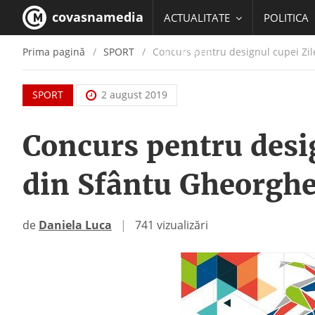
covasnamedia
ACTUALITATE
POLITICA
Prima pagină
SPORT
Concurs pentru designul cupei Zil
EDUCATIE
SPORT
2 august 2019
Concurs pentru desig
din Sfântu Gheorgh
de
Daniela Luca
|
741 vizualizări