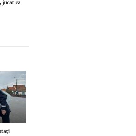
, jucat ca
stați