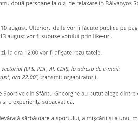
entru două persoane la o zi de relaxare în Bálványos S
10 august. Ulterior, ideile vor fi făcute publice pe pa
13 august vor fi supuse votului prin like-uri.
i, la ora 12:00 vor fi afișate rezultatele.
 vectorial (EPS, PDF, AI, CDR), la adresa de e-mail:
ust, ora 22:00”,
transmit organizatorii.
ele Sportive din Sfântu Gheorghe au putut alege dintre
a și o experiență subacvatică.
devărată sărbătoare a sportului, a mișcării și a unui 