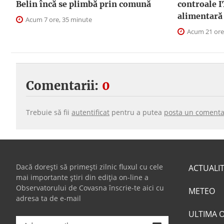
Belin încă se plimbă prin comună
controale I
alimentară
Acum 7 ore, 35 minute
Acum 21 ore
Comentarii:
0
Trebuie să fii
autentificat
pentru a putea
posta un comenta
Dacă dorești să primești zilnic fluxul cu cele
ACTUALI
mai importante știri din ediția on-line a
Observatorului de Covasna înscrie-te aici cu
METEO
adresa ta de e-mail
ULTIMA 