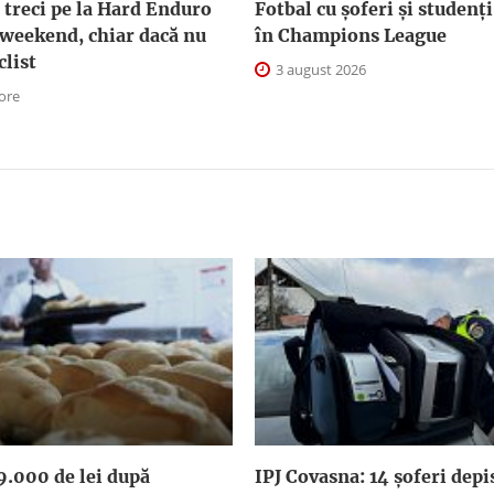
 treci pe la Hard Enduro
Fotbal cu șoferi și studenți
 weekend, chiar dacă nu
în Champions League
clist
3 august 2026
 ore
9.000 de lei după
IPJ Covasna: 14 șoferi depi