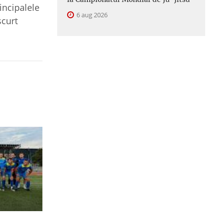
incipalele
6 aug 2026
scurt