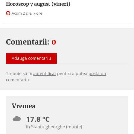
Horoscop 7 august (vineri)
Acum 2 zile, 7 ore
Comentarii:
0
Adaugă comentariu
Trebuie să fii
autentificat
pentru a putea
posta un
comentariu
.
Vremea
17.8 ºC
în Sfantu gheorghe (munte)