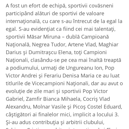
A fost un efort de echipă, sportivii covăsneni
participând alături de sportivi de valoare
internațională, cu care s-au întrecut de la egal la
egal. S-au evidențiat ca fiind cei mai talentați,
sportivii Măsar Miruna – dublă Campioană
Națională, Negrea Tudor, Artene Vlad, Maghiar
Darius și Dumitrașcu Elena, toți Campioni
Naționali, clasându-se pe cea mai înaltă treaptă
a podiumului, urmați de Ungureanu Ion, Pop
Victor Andrei și Ferariu Denisa Maria ce au luat
titlurile de Vicecampioni Naționali, dar au avut o
evoluție de zile mari și sportivii Pop Victor
Gabriel, Zamfir Bianca Mihaela, Cocriș Vlad
Alexandru, Molnar Vasile și Picoș Costel Eduard,
câștigători ai finalelor mici, implicit a locului 3.
Și-au adus contribuția și arbitrii clubului,