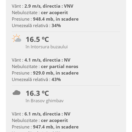
Vânt :
2.9 m/s, directia : VNV
Nebulozitate :
cer acoperit
Presiune :
948.4 mb, in scadere
Umezeală relativă :
34%
16.5 ºC
în Intorsura buzaului
Vânt :
4.1 m/s, directia : NV
Nebulozitate :
cer partial noros
Presiune :
929.0 mb, in scadere
Umezeală relativă :
43%
16.3 ºC
în Brasov ghimbav
Vânt :
6.1 m/s, directia : NV
Nebulozitate :
cer acoperit
Presiune :
947.4 mb, in scadere