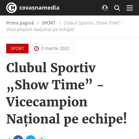
covasnamedia
Navi
Prima pagină
SPORT
Clubul Sportiv „Show Time” -
Vicecampion Național pe echipe!
SPORT
3 martie 2022
Clubul Sportiv
„Show Time” -
Vicecampion
Național pe echipe!