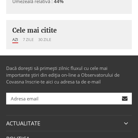
Umezeală relativă :
44%
Cele mai citite
AZI
7 ZILE
30 ZILE
Dacă dorești să primești zilnic fluxul cu cele mai
importante știri din ediția on-line a Observatorului de
Covasna înscrie-te aici cu adresa ta de e-mail
ACTUALITATE