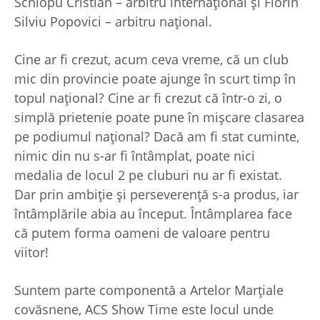
Schiopu Cristian – arbitru internațional și Florin
Silviu Popovici – arbitru național.
Cine ar fi crezut, acum ceva vreme, că un club
mic din provincie poate ajunge în scurt timp în
topul național? Cine ar fi crezut că într-o zi, o
simplă prietenie poate pune în mișcare clasarea
pe podiumul național? Dacă am fi stat cuminte,
nimic din nu s-ar fi întâmplat, poate nici
medalia de locul 2 pe cluburi nu ar fi existat.
Dar prin ambiție și perseverență s-a produs, iar
întâmplările abia au început. Întâmplarea face
că putem forma oameni de valoare pentru
viitor!
Suntem parte componentă a Artelor Marțiale
covăsnene, ACS Show Time este locul unde