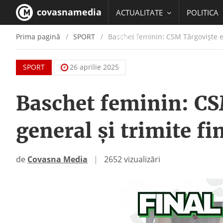
covasnamedia
ACTUALITATE
POLITICA
Prima pagină
SPORT
Baschet feminin: CSM Târgovişte ega
EDUCATIE
SPORT
26 aprilie 2025
Baschet feminin: CS
general şi trimite fi
de
Covasna Media
|
2652 vizualizări