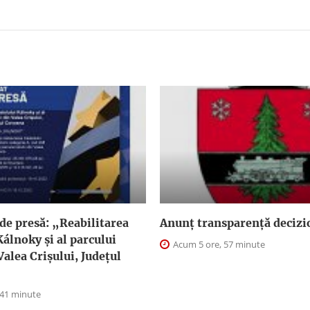
de presă: „Reabilitarea
Anunţ transparenţă decizi
Kálnoky și al parcului
Acum 5 ore, 57 minute
Valea Crișului, Județul
 41 minute