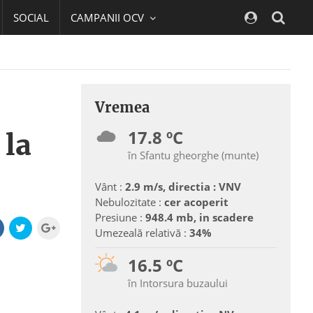
SOCIAL
CAMPANII OCV
Navig
Vremea
17.8 ºC
 la
în Sfantu gheorghe (munte)
Vânt :
2.9 m/s, directia : VNV
Nebulozitate :
cer acoperit
Presiune :
948.4 mb, in scadere
Umezeală relativă :
34%
16.5 ºC
în Intorsura buzaului