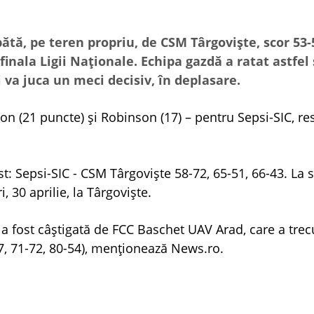
tă, pe teren propriu, de CSM Târgovişte, scor 53-5
finala Ligii Naţionale. Echipa gazdă a ratat astfel
 şi va juca un meci decisiv, în deplasare.
on (21 puncte) şi Robinson (17) – pentru Sepsi-SIC, re
ost: Sepsi-SIC - CSM Târgovişte 58-72, 65-51, 66-43. La 
 30 aprilie, la Târgovişte.
e a fost câştigată de FCC Baschet UAV Arad, care a trec
77, 71-72, 80-54), menţionează News.ro.