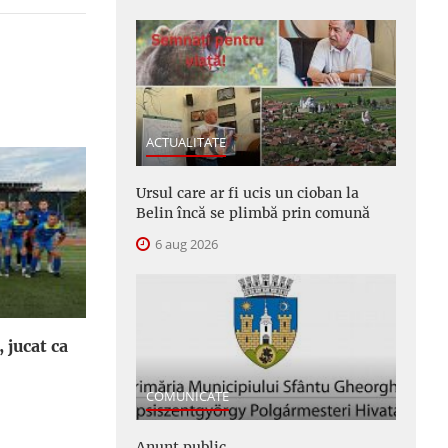
ACTUALITATE
Ursul care ar fi ucis un cioban la
Belin încă se plimbă prin comună
6 aug 2026
, jucat ca
COMUNICATE
Anunţ public