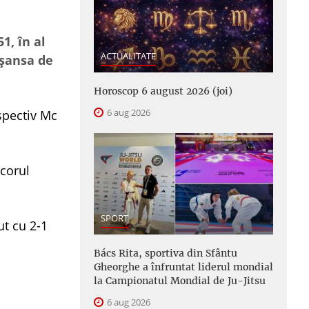
1, în al
ACTUALITATE
 şansa de
Horoscop 6 august 2026 (joi)
6 aug 2026
spectiv Mc
scorul
SPORT
ut cu 2-1
Bács Rita, sportiva din Sfântu
Gheorghe a înfruntat liderul mondial
la Campionatul Mondial de Ju-Jitsu
6 aug 2026