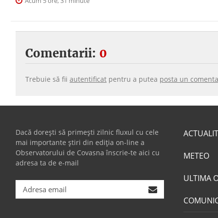
Acum 5 ore, 31 minute
Comentarii:
0
Trebuie să fii
autentificat
pentru a putea
posta un comenta
Dacă dorești să primești zilnic fluxul cu cele
ACTUALI
mai importante știri din ediția on-line a
Observatorului de Covasna înscrie-te aici cu
METEO
adresa ta de e-mail
ULTIMA 
COMUNI