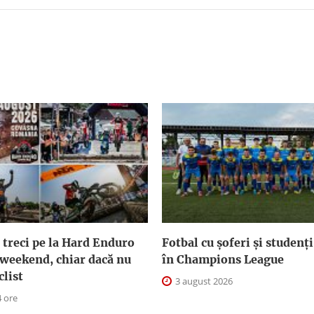
 treci pe la Hard Enduro
Fotbal cu șoferi și studenți
 weekend, chiar dacă nu
în Champions League
clist
3 august 2026
4 ore