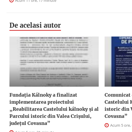
Acum 11 ore, 17 minute
De acelasi autor
Fundația Kálnoky a finalizat
Comunicat 
implementarea proiectului
Castelului 
„Reabilitarea Castelului kálnoky și al
istoric din 
Parcului istoric din Valea Crișului,
Covasna”
județul Covasna”
Acum 5 ore,