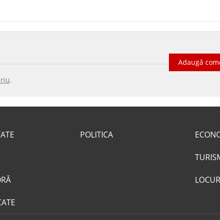
Adaugă com
riu
.
TATE
POLITICA
ECON
TURIS
ORĂ
LOCUR
CATE