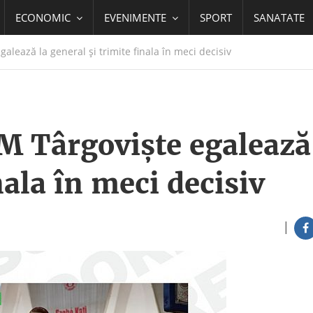
ECONOMIC
EVENIMENTE
SPORT
SANATATE
lează la general şi trimite finala în meci decisiv
M Târgovişte egalează
nala în meci decisiv
|