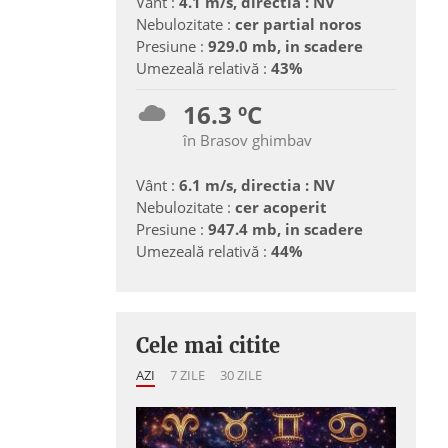
Vânt :
4.1 m/s, directia : NV
Nebulozitate :
cer partial noros
Presiune :
929.0 mb, in scadere
Umezeală relativă :
43%
16.3 ºC
în Brasov ghimbav
Vânt :
6.1 m/s, directia : NV
Nebulozitate :
cer acoperit
Presiune :
947.4 mb, in scadere
Umezeală relativă :
44%
Cele mai citite
AZI
7 ZILE
30 ZILE