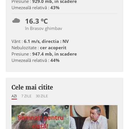
Presiune :
929.0 mb, in scadere
Umezeală relativă :
43%
16.3 ºC
în Brasov ghimbav
Vânt :
6.1 m/s, directia : NV
Nebulozitate :
cer acoperit
Presiune :
947.4 mb, in scadere
Umezeală relativă :
44%
Cele mai citite
AZI
7 ZILE
30 ZILE