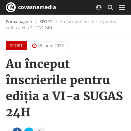
covasnamedia
Navi
Prima pagină
SPORT
Au început înscrierile pentru
ediția a VI-a SUGAS 24H
SPORT
18 iunie 2026
Au început
înscrierile pentru
ediția a VI-a SUGAS
24H