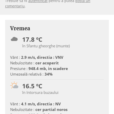
Trebuie să fii
autentificat
pentru a putea
posta un
comentariu
.
Vremea
17.8 ºC
în Sfantu gheorghe (munte)
Vânt :
2.9 m/s, directia : VNV
Nebulozitate :
cer acoperit
Presiune :
948.4 mb, in scadere
Umezeală relativă :
34%
16.5 ºC
în Intorsura buzaului
Vânt :
4.1 m/s, directia : NV
Nebulozitate :
cer partial noros