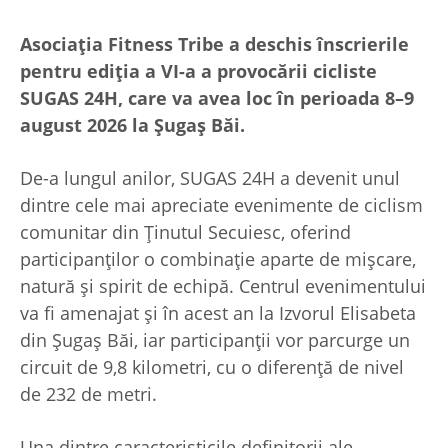
Asociația Fitness Tribe a deschis înscrierile
pentru ediția a VI-a a provocării cicliste
SUGAS 24H, care va avea loc în perioada 8–9
august 2026 la Șugaș Băi.
De-a lungul anilor, SUGAS 24H a devenit unul
dintre cele mai apreciate evenimente de ciclism
comunitar din Ținutul Secuiesc, oferind
participanților o combinație aparte de mișcare,
natură și spirit de echipă. Centrul evenimentului
va fi amenajat și în acest an la Izvorul Elisabeta
din Șugaș Băi, iar participanții vor parcurge un
circuit de 9,8 kilometri, cu o diferență de nivel
de 232 de metri.
Una dintre caracteristicile definitorii ale