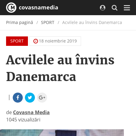
covasnamedia
Navi
Prima pagină
SPORT
Acvilele au învins Danemarca
SPORT
18 noiembrie 2019
Acvilele au învins
Danemarca
|
de
Covasna Media
1045 vizualizări
|