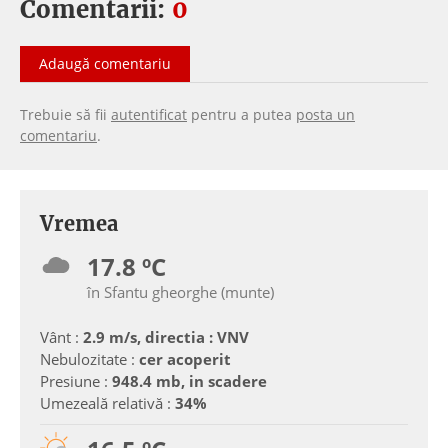
Comentarii:
0
Adaugă comentariu
Trebuie să fii
autentificat
pentru a putea
posta un
comentariu
.
Vremea
17.8 ºC
în Sfantu gheorghe (munte)
Vânt :
2.9 m/s, directia : VNV
Nebulozitate :
cer acoperit
Presiune :
948.4 mb, in scadere
Umezeală relativă :
34%