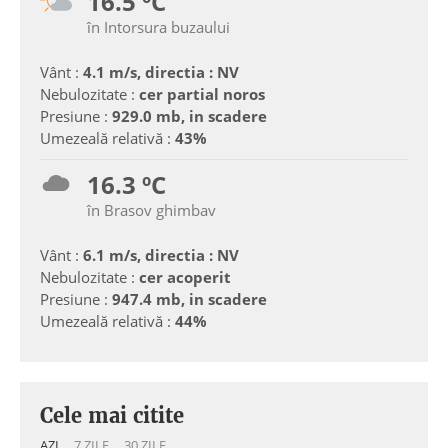
16.5 ºC
în Intorsura buzaului
Vânt :
4.1 m/s, directia : NV
Nebulozitate :
cer partial noros
Presiune :
929.0 mb, in scadere
Umezeală relativă :
43%
16.3 ºC
în Brasov ghimbav
Vânt :
6.1 m/s, directia : NV
Nebulozitate :
cer acoperit
Presiune :
947.4 mb, in scadere
Umezeală relativă :
44%
Cele mai citite
AZI
7 ZILE
30 ZILE