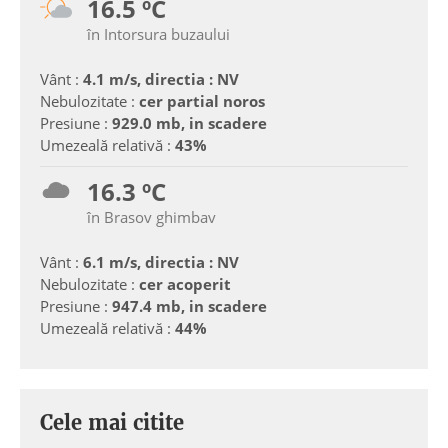
16.5 ºC
în Intorsura buzaului
Vânt :
4.1 m/s, directia : NV
Nebulozitate :
cer partial noros
Presiune :
929.0 mb, in scadere
Umezeală relativă :
43%
16.3 ºC
în Brasov ghimbav
Vânt :
6.1 m/s, directia : NV
Nebulozitate :
cer acoperit
Presiune :
947.4 mb, in scadere
Umezeală relativă :
44%
Cele mai citite