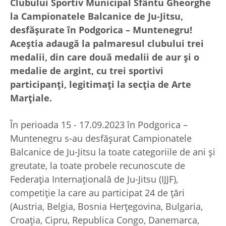
Clubului Sportiv Municipal Sfântu Gheorghe
la Campionatele Balcanice de Ju-Jitsu,
desfășurate în Podgorica – Muntenegru!
Aceștia adaugă la palmaresul clubului trei
medalii, din care două medalii de aur și o
medalie de argint, cu trei sportivi
participanți, legitimați la secția de Arte
Marțiale.
În perioada 15 - 17.09.2023 în Podgorica –
Muntenegru s-au desfășurat Campionatele
Balcanice de Ju-Jitsu la toate categoriile de ani și
greutate, la toate probele recunoscute de
Federația Internațională de Ju-Jitsu (IJJF),
competiție la care au participat 24 de țări
(Austria, Belgia, Bosnia Herțegovina, Bulgaria,
Croația, Cipru, Republica Congo, Danemarca,