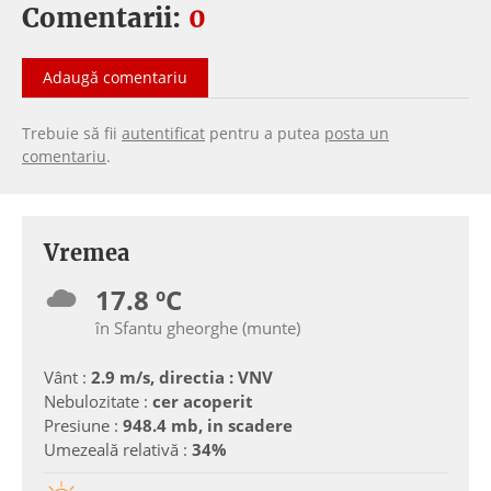
Comentarii:
0
Adaugă comentariu
Trebuie să fii
autentificat
pentru a putea
posta un
comentariu
.
Vremea
17.8 ºC
în Sfantu gheorghe (munte)
Vânt :
2.9 m/s, directia : VNV
Nebulozitate :
cer acoperit
Presiune :
948.4 mb, in scadere
Umezeală relativă :
34%