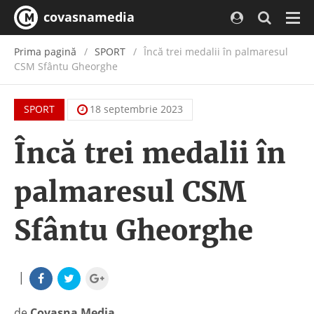
covasnamedia
Navi
Prima pagină
SPORT
Încă trei medalii în palmaresul
CSM Sfântu Gheorghe
SPORT
18 septembrie 2023
Încă trei medalii în
palmaresul CSM
Sfântu Gheorghe
|
de
Covasna Media