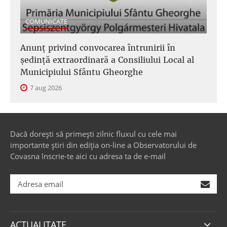
COMUNICATE
Anunţ privind convocarea întrunirii în
şedinţă extraordinară a Consiliului Local al
Municipiului Sfântu Gheorghe
7 aug 2026
Dacă dorești să primești zilnic fluxul cu cele mai
importante știri din ediția on-line a Observatorului de
Covasna înscrie-te aici cu adresa ta de e-mail
ACTUALITATE